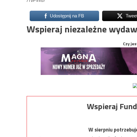
/TVP Info/
Udostępnij na FB
Twee
Wspieraj niezależne wydaw
Czy jes
Wspieraj Fund
W sierpniu potrzebu