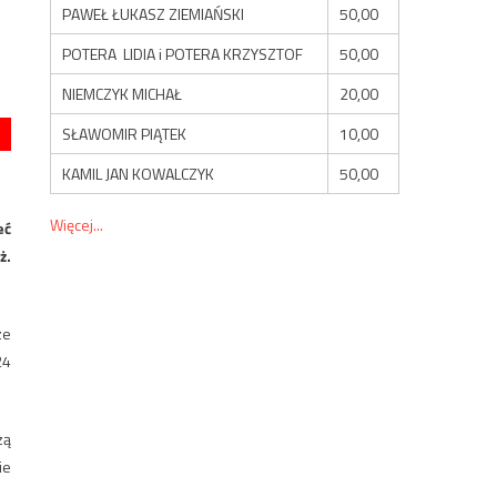
PAWEŁ ŁUKASZ ZIEMIAŃSKI
50,00
POTERA LIDIA i POTERA KRZYSZTOF
50,00
NIEMCZYK MICHAŁ
20,00
SŁAWOMIR PIĄTEK
10,00
KAMIL JAN KOWALCZYK
50,00
Więcej...
eć
ż.
ze
24
zą
ie