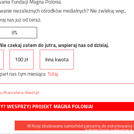
ania Fundacji Magna Polonia.
anie niezależnych ośrodków medialnych? Nie zwlekaj więc,
raj nas już od teraz.
8%
e czekaj zatem do jutra, wspieraj nas od dzisiaj.
100 zł
Inna kwota
parł nas tym miesiącu:
Tutaj
s://kancelaria-litwin.pl
MY? WESPRZYJ PROJEKT MAGNA POLONIA!
W Rosji zbudowano samochód pancerny do eskortowania
kolumn broni nuklearnej