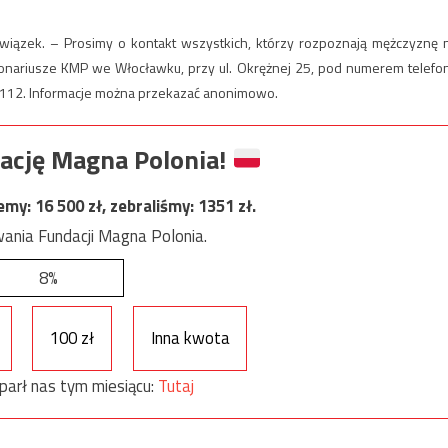
 związek. – Prosimy o kontakt wszystkich, którzy rozpoznają mężczyznę 
kcjonariusze KMP we Włocławku, przy ul. Okrężnej 25, pod numerem telefo
 112. Informacje można przekazać anonimowo.
ację Magna Polonia!
jemy:
16 500
zł, zebraliśmy:
1351
zł.
ania Fundacji Magna Polonia.
8%
100 zł
Inna kwota
parł nas tym miesiącu:
Tutaj