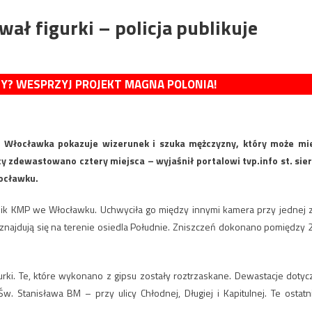
wał figurki – policja publikuje
MY? WESPRZYJ PROJEKT MAGNA POLONIA!
 z Włocławka pokazuje wizerunek i szuka mężczyzny, który może mi
 zdewastowano cztery miejsca – wyjaśnił portalowi tvp.info st. sier
ocławku.
nik KMP we Włocławku. Uchwyciła go między innymi kamera przy jednej 
znajdują się na terenie osiedla Południe. Zniszczeń dokonano pomiędzy 
rki. Te, które wykonano z gipsu zostały roztrzaskane. Dewastacje dotyc
 Św. Stanisława BM – przy ulicy Chłodnej, Długiej i Kapitulnej. Te ostatn