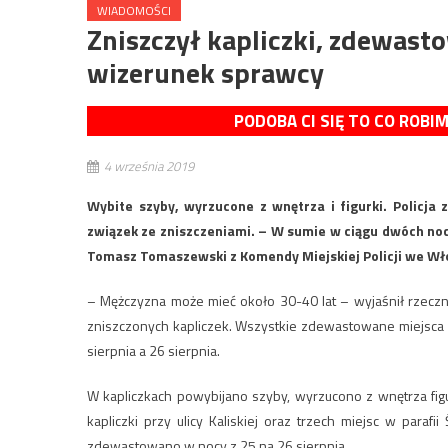
WIADOMOŚCI
Zniszczył kapliczki, zdewasto
wizerunek sprawcy
PODOBA CI SIĘ TO CO ROBI
4 września 2019
Wybite szyby, wyrzucone z wnętrza i figurki. Policja
związek ze zniszczeniami. – W sumie w ciągu dwóch nocy
Tomasz Tomaszewski z Komendy Miejskiej Policji we Wł
– Mężczyzna może mieć około 30-40 lat – wyjaśnił rzecz
zniszczonych kapliczek. Wszystkie zdewastowane miejsca 
sierpnia a 26 sierpnia.
W kapliczkach powybijano szyby, wyrzucono z wnętrza figu
kapliczki przy ulicy Kaliskiej oraz trzech miejsc w parafii
zdewastowano w nocy z 25 na 26 sierpnia.