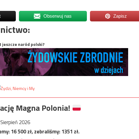
t
Obserwuj nas
Zapisz
nictwo:
t jeszcze naród polski?
ację Magna Polonia!
Sierpień 2026
jemy:
16 500
zł, zebraliśmy:
1351
zł.