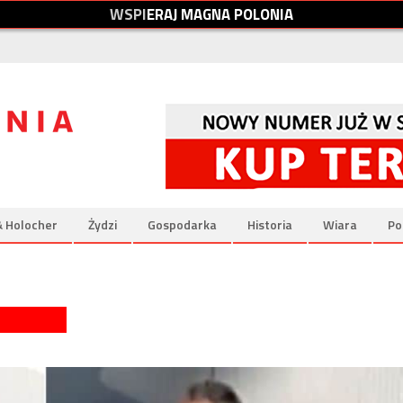
W
S
P
I
E
R
A
J
M
A
G
N
A
P
O
L
O
N
I
A
& Holocher
Żydzi
Gospodarka
Historia
Wiara
Po