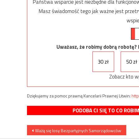
Państwa wsparcie jest niezbędne dla funkcjonow
Masz świadomość tego jak ważne jest przetrw
wspie
Uważasz, że robimy dobrą robotę? Ni
30 zł
50 zł
Zobacz kto w
Dziękujemy za pomoc prawną Kancelarii Prawnej Litwin:
http
PODOBA CI SIĘ TO CO ROBI
Nawigacja
Ważą się losy Bezpartyjnych Samorządowców