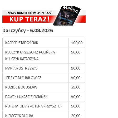
Darczyńcy - 6.08.2026
KACPER STAROŚCIAK
100,00
KULCZYK GRZEGORZ POLIŃSKA i
50,00
KULCZYK KATARZYNA
MARIA KOSTRZEWA
50,00
JERZY T MICHAJŁOWICZ
50,00
KOZIOŁ BOGUSŁAW
35,00
PAWEŁ ŁUKASZ ZIEMIAŃSKI
50,00
POTERA LIDIA i POTERA KRZYSZTOF
50,00
NIEMCZYK MICHAŁ
20,00