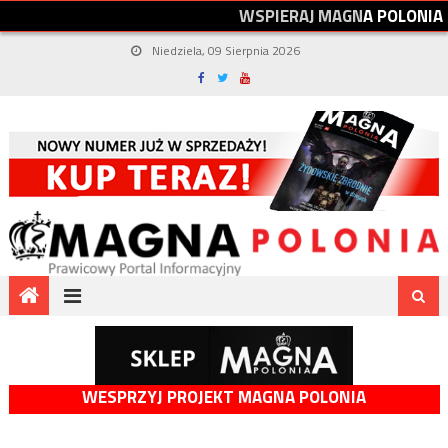
W
S
P
I
E
R
A
J
M
A
G
N
A
P
O
L
O
N
I
A
Niedziela, 09 Sierpnia 2026
WESPRZYJ PROJEKT MAGNA POLONIA