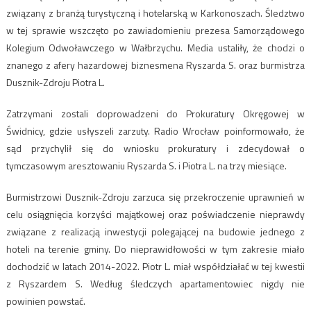
związany z branżą turystyczną i hotelarską w Karkonoszach. Śledztwo
w tej sprawie wszczęto po zawiadomieniu prezesa Samorządowego
Kolegium Odwoławczego w Wałbrzychu. Media ustaliły, że chodzi o
znanego z afery hazardowej biznesmena Ryszarda S. oraz burmistrza
Dusznik-Zdroju Piotra L.
Zatrzymani zostali doprowadzeni do Prokuratury Okręgowej w
Świdnicy, gdzie usłyszeli zarzuty. Radio Wrocław poinformowało, że
sąd przychylił się do wniosku prokuratury i zdecydował o
tymczasowym aresztowaniu Ryszarda S. i Piotra L. na trzy miesiące.
Burmistrzowi Dusznik-Zdroju zarzuca się przekroczenie uprawnień w
celu osiągnięcia korzyści majątkowej oraz poświadczenie nieprawdy
związane z realizacją inwestycji polegającej na budowie jednego z
hoteli na terenie gminy. Do nieprawidłowości w tym zakresie miało
dochodzić w latach 2014-2022. Piotr L. miał współdziałać w tej kwestii
z Ryszardem S. Według śledczych apartamentowiec nigdy nie
powinien powstać.