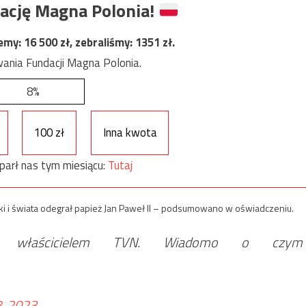
ację Magna Polonia!
jemy:
16 500
zł, zebraliśmy:
1351
zł.
ania Fundacji Magna Polonia.
8%
100 zł
Inna kwota
parł nas tym miesiącu:
Tutaj
lski i świata odegrał papież Jan Paweł II – podsumowano w oświadczeniu.
z właścicielem TVN. Wiadomo o czym
8, 2023