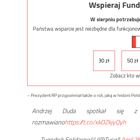
Wspieraj Fund
W sierpniu potrzebu
Państwa wsparcie jest niezbędne dla funkcjonow
30 zł
50 zł
Zobacz kto w
– Prezydent RP przypomniał także o roli, jaką w historii Po
Andrzej Duda spotkał się 
rozmawiano
https://t.co/xkDZkjyQyh
— Tygodnik Solidarność (@Tysol)
April 2