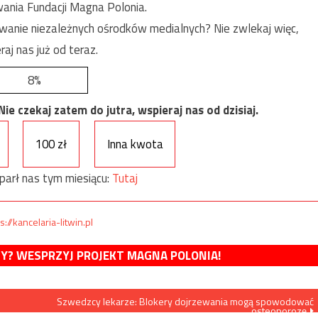
ania Fundacji Magna Polonia.
anie niezależnych ośrodków medialnych? Nie zwlekaj więc,
raj nas już od teraz.
8%
e czekaj zatem do jutra, wspieraj nas od dzisiaj.
100 zł
Inna kwota
parł nas tym miesiącu:
Tutaj
s://kancelaria-litwin.pl
MY? WESPRZYJ PROJEKT MAGNA POLONIA!
Szwedzcy lekarze: Blokery dojrzewania mogą spowodować
osteoporozę