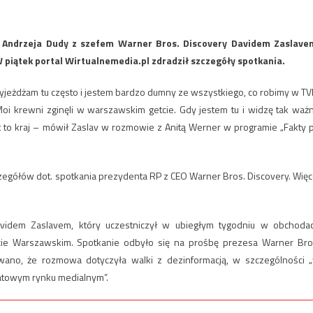
 Andrzeja Dudy z szefem Warner Bros. Discovery Davidem Zaslave
W piątek portal Wirtualnemedia.pl zdradził szczegóły spotkania.
Przyjeżdżam tu często i jestem bardzo dumny ze wszystkiego, co robimy w TV
Moi krewni zginęli w warszawskim getcie. Gdy jestem tu i widzę tak waż
t to kraj – mówił Zaslav w rozmowie z Anitą Werner w programie „Fakty 
zegółów dot. spotkania prezydenta RP z CEO Warner Bros. Discovery. Więc
idem Zaslavem, który uczestniczył w ubiegłym tygodniu w obchoda
cie Warszawskim. Spotkanie odbyło się na prośbę prezesa Warner Bro
owano, że rozmowa dotyczyła walki z dezinformacją, w szczególności 
wiatowym rynku medialnym”.