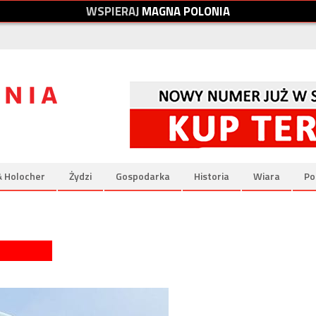
W
S
P
I
E
R
A
J
M
A
G
N
A
P
O
L
O
N
I
A
& Holocher
Żydzi
Gospodarka
Historia
Wiara
Po