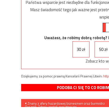
Państwa wsparcie jest niezbędne dla funkcjonow
Masz świadomość tego jak ważne jest przetrw
wspie
Uważasz, że robimy dobrą robotę? Ni
30 zł
50 zł
Zobacz kto w
Dziękujemy za pomoc prawną Kancelarii Prawnej Litwin:
http
PODOBA CI SIĘ TO CO ROBI
Nawigacja
Znany z afery hazardowej biznesmen oraz burmistrz
Dusznik-Zdroju zostali aresztowani