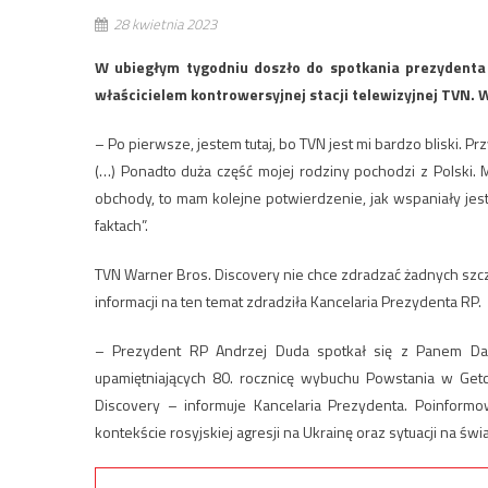
28 kwietnia 2023
W ubiegłym tygodniu doszło do spotkania prezydenta
właścicielem kontrowersyjnej stacji telewizyjnej TVN. 
– Po pierwsze, jestem tutaj, bo TVN jest mi bardzo bliski. 
(…) Ponadto duża część mojej rodziny pochodzi z Polski. 
obchody, to mam kolejne potwierdzenie, jak wspaniały jes
faktach”.
TVN Warner Bros. Discovery nie chce zdradzać żadnych szc
informacji na ten temat zdradziła Kancelaria Prezydenta RP.
– Prezydent RP Andrzej Duda spotkał się z Panem Dav
upamiętniających 80. rocznicę wybuchu Powstania w Get
Discovery – informuje Kancelaria Prezydenta. Poinform
kontekście rosyjskiej agresji na Ukrainę oraz sytuacji na ś