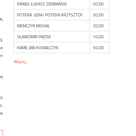
PAWEŁ ŁUKASZ ZIEMIAŃSKI
50,00
POTERA LIDIA i POTERA KRZYSZTOF
50,00
m,
NIEMCZYK MICHAŁ
20,00
SŁAWOMIR PIĄTEK
10,00
N.
KAMIL JAN KOWALCZYK
50,00
ne
po
Więcej...
ej
ch
s.
„w