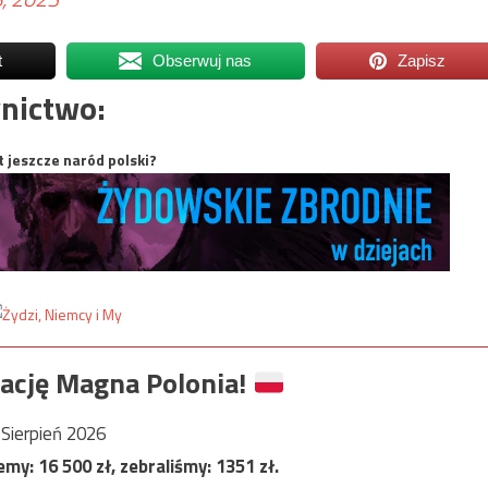
t
Obserwuj nas
Zapisz
nictwo:
t jeszcze naród polski?
ację Magna Polonia!
Sierpień 2026
jemy:
16 500
zł, zebraliśmy:
1351
zł.