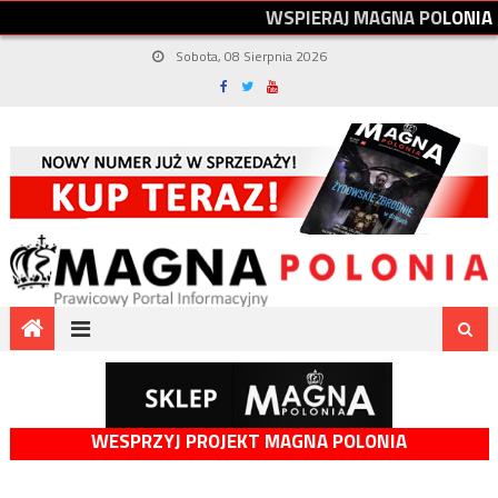
W
S
P
I
E
R
A
J
M
A
G
N
A
P
O
L
O
N
I
A
Sobota, 08 Sierpnia 2026
WESPRZYJ PROJEKT MAGNA POLONIA