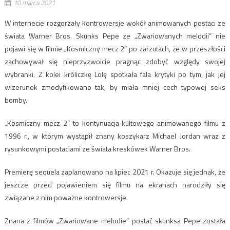
10 marca 2021
W internecie rozgorzały kontrowersje wokół animowanych postaci ze
świata Warner Bros. Skunks Pepe ze „Zwariowanych melodii” nie
pojawi się w filmie „Kosmiczny mecz 2” po zarzutach, że w przeszłości
zachowywał się nieprzyzwoicie pragnąc zdobyć względy swojej
wybranki. Z kolei króliczkę Lolę spotkała fala krytyki po tym, jak jej
wizerunek zmodyfikowano tak, by miała mniej cech typowej seks
bomby.
„Kosmiczny mecz 2” to kontynuacja kultowego animowanego filmu z
1996 r., w którym wystąpił znany koszykarz Michael Jordan wraz z
rysunkowymi postaciami ze świata kreskówek Warner Bros.
Premierę sequela zaplanowano na lipiec 2021 r. Okazuje się jednak, że
jeszcze przed pojawieniem się filmu na ekranach narodziły się
związane z nim poważne kontrowersje.
Znana z filmów „Zwariowane melodie” postać skunksa Pepe została