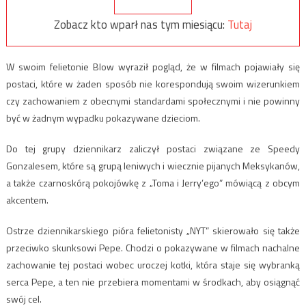
Zobacz kto wparł nas tym miesiącu:
Tutaj
W swoim felietonie Blow wyraził pogląd, że w filmach pojawiały się
postaci, które w żaden sposób nie korespondują swoim wizerunkiem
czy zachowaniem z obecnymi standardami społecznymi i nie powinny
być w żadnym wypadku pokazywane dzieciom.
Do tej grupy dziennikarz zaliczył postaci związane ze Speedy
Gonzalesem, które są grupą leniwych i wiecznie pijanych Meksykanów,
a także czarnoskórą pokojówkę z „Toma i Jerry’ego” mówiącą z obcym
akcentem.
Ostrze dziennikarskiego pióra felietonisty „NYT” skierowało się także
przeciwko skunksowi Pepe. Chodzi o pokazywane w filmach nachalne
zachowanie tej postaci wobec uroczej kotki, która staje się wybranką
serca Pepe, a ten nie przebiera momentami w środkach, aby osiągnąć
swój cel.