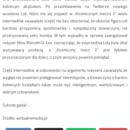
kobiecym atrybutom. Po przedstawieniu na Twitterze nowego
wcielenia Loli, które ma się pojawić w „Kosmicznym meczu 2” wielu
internautów zauważyło (część nie bez oburzenia), że obecnie figura Loli
bardziej przypomina sportsmenkę i sympatyczną dziewczynę niż
przerysowaną seks bombę. W tym wypadku w sprawę zaangażował
reżyser filmu Malcolm D. Lee zaznaczając, że poprzednia Lola była zbyt
wyzywającą postacią, a „Kosmiczny mecz 2” jest tytułem
przeznaczonym dla dzieci, o czym wszyscy powinni pamiętać.
Część internautów w odpowiedzi na argumenty reżysera zauważyła, że
wygląd nie powinien pielęgnować stereotypów, a dziewczyna o bardzo
kobiecych kształtach także może być inteligentnym, wartościowym i
dobrym człowiekiem.
Szkoda gadać…
Źródło: wirtualnemedia.pl