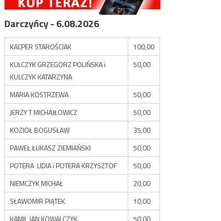
Darczyńcy - 6.08.2026
KACPER STAROŚCIAK
100,00
KULCZYK GRZEGORZ POLIŃSKA i
50,00
KULCZYK KATARZYNA
MARIA KOSTRZEWA
50,00
JERZY T MICHAJŁOWICZ
50,00
KOZIOŁ BOGUSŁAW
35,00
PAWEŁ ŁUKASZ ZIEMIAŃSKI
50,00
POTERA LIDIA i POTERA KRZYSZTOF
50,00
NIEMCZYK MICHAŁ
20,00
SŁAWOMIR PIĄTEK
10,00
KAMIL JAN KOWALCZYK
50,00