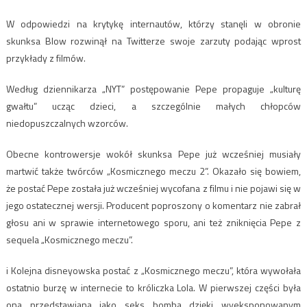
W odpowiedzi na krytykę internautów, którzy stanęli w obronie
skunksa Blow rozwinął na Twitterze swoje zarzuty podając wprost
przykłady z filmów.
Według dziennikarza „NYT” postępowanie Pepe propaguje „kulturę
gwałtu” ucząc dzieci, a szczególnie małych chłopców
niedopuszczalnych wzorców.
Obecne kontrowersje wokół skunksa Pepe już wcześniej musiały
martwić także twórców „Kosmicznego meczu 2”. Okazało się bowiem,
że postać Pepe została już wcześniej wycofana z filmu i nie pojawi się w
jego ostatecznej wersji. Producent poproszony o komentarz nie zabrał
głosu ani w sprawie internetowego sporu, ani też zniknięcia Pepe z
sequela „Kosmicznego meczu”.
i Kolejna disneyowska postać z „Kosmicznego meczu”, która wywołała
ostatnio burzę w internecie to króliczka Lola. W pierwszej części była
ona przedstawiana jako seks bomba dzięki wyeksponowanym