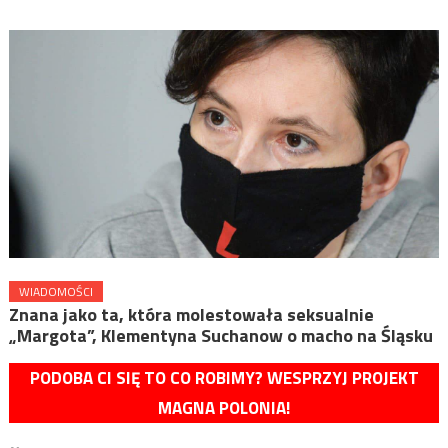
WIADOMOŚCI
Znana jako ta, która molestowała seksualnie
„Margota”, Klementyna Suchanow o macho na Śląsku
PODOBA CI SIĘ TO CO ROBIMY? WESPRZYJ PROJEKT
MAGNA POLONIA!