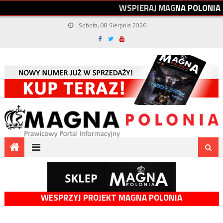
W
S
P
I
E
R
A
J
M
A
G
N
A
P
O
L
O
N
I
A
Sobota, 08 Sierpnia 2026
WESPRZYJ PROJEKT MAGNA POLONIA