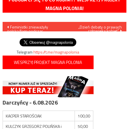
MAGNA POLONIA!
Nawigacja
Feministki znieważyły
„Dzień debaty o prawach
człowieka kobiet”
polską flagę podczas
wpisu
trójmiejskiej manify
Telegram
https://t.me/magnapolonia
WESPRZYJ PROJEKT MAGNA POLONIA
Darczyńcy - 6.08.2026
KACPER STAROŚCIAK
100,00
KULCZYK GRZEGORZ POLIŃSKA i
50,00