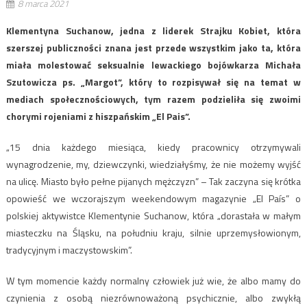
8 marca 2021
Klementyna Suchanow, jedna z liderek Strajku Kobiet, która
szerszej publiczności znana jest przede wszystkim jako ta, która
miała molestować seksualnie lewackiego bojówkarza Michała
Szutowicza ps. „Margot”, który to rozpisywał się na temat w
mediach społecznościowych, tym razem podzieliła się zwoimi
chorymi rojeniami z hiszpańskim „El Pais”.
„15 dnia każdego miesiąca, kiedy pracownicy otrzymywali
wynagrodzenie, my, dziewczynki, wiedziałyśmy, że nie możemy wyjść
na ulicę. Miasto było pełne pijanych mężczyzn” – Tak zaczyna się krótka
opowieść we wczorajszym weekendowym magazynie „El País” o
polskiej aktywistce Klementynie Suchanow, która „dorastała w małym
miasteczku na Śląsku, na południu kraju, silnie uprzemysłowionym,
tradycyjnym i maczystowskim”.
W tym momencie każdy normalny człowiek już wie, że albo mamy do
czynienia z osobą niezrównoważoną psychicznie, albo zwykłą