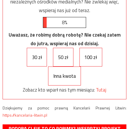
niezależnych ośrodków medialnych? Nie zwlekaj więc,
wspieraj nas już od teraz.
8%
Uważasz, że robimy dobrą robotę? Nie czekaj zatem
do jutra, wspieraj nas od dzisiaj.
30 zł
50 zł
100 zł
Inna kwota
Zobacz kto wparł nas tym miesiącu:
Tutaj
Dziękujemy za pomoc prawną Kancelarii Prawnej Litwin:
https://kancelaria-litwin.pl
PODOBA CI SIĘ TO CO ROBIMY? WESPRZYJ PROJEKT