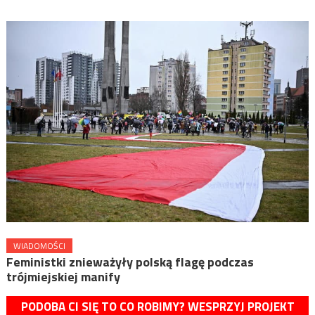
WIADOMOŚCI
Feministki znieważyły polską flagę podczas
trójmiejskiej manify
PODOBA CI SIĘ TO CO ROBIMY? WESPRZYJ PROJEKT