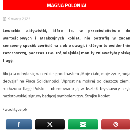
MAGNA POLONIA!
8 marca 2021
Lewackie aktywistki, które to, w przeciwieństwie do
wartościowych i atrakcyjnych kobiet, nie potrafią w żaden
sensowny sposób zwrócić na siebie uwagi, i którym to ewidentnie
zazdroszczą, podczas tzw. trójmiejskiej manify znieważyły polską
flagę.
Akcja ta odbyła się w niedzielę pod hasłem „Moje ciało, moje życie, moja
decyzja” na Placu Solidarności. Wprost na mokrej od deszczu ziemi,
rozłożono flagę Polski – uformowano ją w kształt błyskawicy, czyli
nazistowskiej sigruny będącej symbolem tzw. Strajku Kobiet.
/wpolityce.pl/