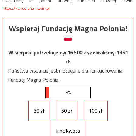
Dziękujemy za pomoc prawną Kancelarii Prawnej Litwin:
https://kancelaria-litwin.pl
Wspieraj Fundację Magna Polonia!
W sierpniu potrzebujemy:
16 500
zł, zebraliśmy:
1351
zł.
Państwa wsparcie jest niezbędne dla funkcjonowania
Fundacji Magna Polonia.
8%
30 zł
50 zł
100 zł
Inna kwota