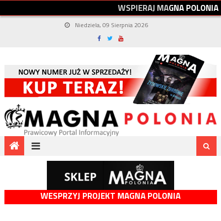
W
S
P
I
E
R
A
J
M
A
G
N
A
P
O
L
O
N
I
A
Niedziela, 09 Sierpnia 2026
WESPRZYJ PROJEKT MAGNA POLONIA