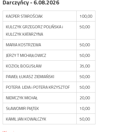
Darczyńcy - 6.08.2026
KACPER STAROŚCIAK
100,00
KULCZYK GRZEGORZ POLIŃSKA i
50,00
KULCZYK KATARZYNA
MARIA KOSTRZEWA
50,00
JERZY T MICHAJŁOWICZ
50,00
KOZIOŁ BOGUSŁAW
35,00
PAWEŁ ŁUKASZ ZIEMIAŃSKI
50,00
POTERA LIDIA i POTERA KRZYSZTOF
50,00
NIEMCZYK MICHAŁ
20,00
SŁAWOMIR PIĄTEK
10,00
KAMIL JAN KOWALCZYK
50,00