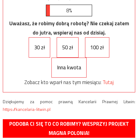
8%
Uważasz, że robimy dobrą robotę? Nie czekaj zatem
do jutra, wspieraj nas od dzisiaj.
30 zł
50 zł
100 zł
Inna kwota
Zobacz kto wparł nas tym miesiącu:
Tutaj
Dziękujemy za pomoc prawną Kancelarii Prawnej Litwin:
https://kancelaria-litwin.pl
PODOBA CI SIĘ TO CO ROBIMY? WESPRZYJ PROJEKT
MAGNA POLONIA!