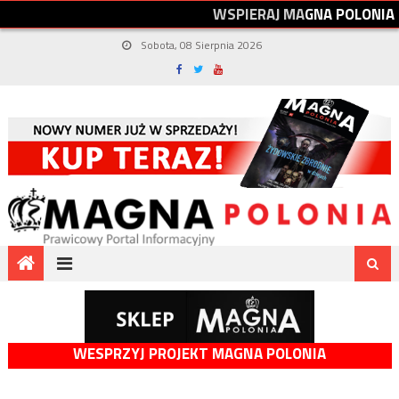
W
S
P
I
E
R
A
J
M
A
G
N
A
P
O
L
O
N
I
A
Sobota, 08 Sierpnia 2026
WESPRZYJ PROJEKT MAGNA POLONIA