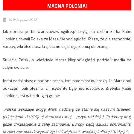
MAGNA POLONIA!
14 listopada 2018
Jak donosi portal warszawawpigulce.pl brytyjska dziennikarka Katie
Hopkins chwali Polskę za Masz Niepodległości. Pisze, że dla zachodniej
Europy, wkrótce nasz kraj stanie się drugą ziemią obiecaną.
Stulecie Polski, a właściwie Marsz Niepodległości podzielił media na
całym świecie.
Jedni nadal piszą o nacjonalistach, inni natomiast twierdzą, że Marsz był
pokazem patriotyzmu, a incydenty były jednostkowe. Brytyjka Katie
Hopkins jest w tej drugiej grupie
„Polska wskazuje drogę. Mam nadzieję, że stanie się naszym Izraelem
(odniesienie do biblijnej ziemi obiecanej – przyp. redakcja). To dumny kraj,
gdzie chrześcijanie z całej zachodniej Europy będą szukali schronienia,
bezpiecznie odbudowywać życie i świętować wspólną kulturę i tradycje”
–