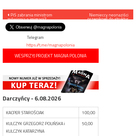
Nawigacja
PiS zabrania ministrom
Niemieccy neonaziści
przeniknęli do struktur
mówienia o imigracji?
wojskowych oraz szykowali
wpisu
zamachy na lewicowych
polityków
Telegram
https://t.me/magnapolonia
WESPRZYJ PROJEKT MAGNA POLONIA
Darczyńcy - 6.08.2026
KACPER STAROŚCIAK
100,00
KULCZYK GRZEGORZ POLIŃSKA i
50,00
KULCZYK KATARZYNA