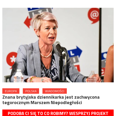
EUROPA
POLSKA
WIADOMOŚCI
Znana brytyjska dziennikarka jest zachwycona
tegorocznym Marszem Niepodległości
PODOBA CI SIĘ TO CO ROBIMY? WESPRZYJ PROJEKT