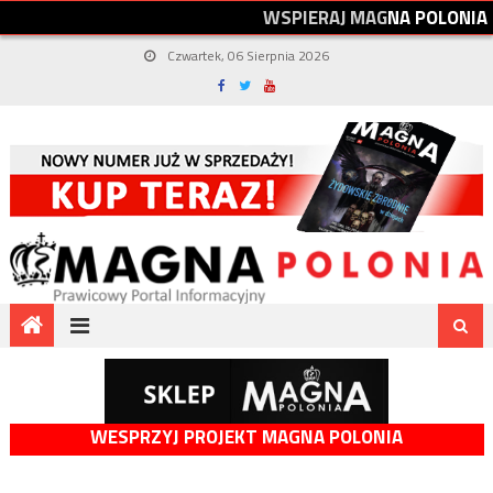
W
S
P
I
E
R
A
J
M
A
G
N
A
P
O
L
O
N
I
A
Czwartek, 06 Sierpnia 2026
WESPRZYJ PROJEKT MAGNA POLONIA