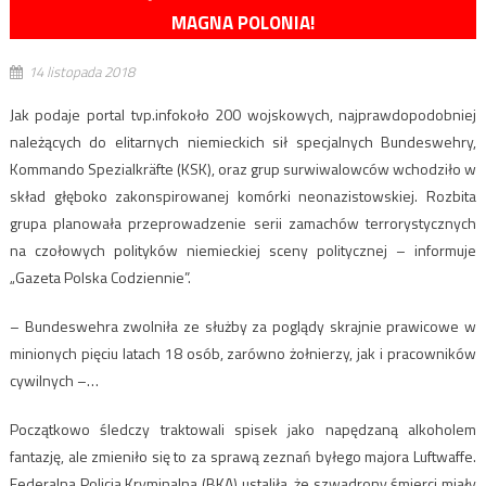
MAGNA POLONIA!
14 listopada 2018
Jak podaje portal tvp.infokoło 200 wojskowych, najprawdopodobniej
należących do elitarnych niemieckich sił specjalnych Bundeswehry,
Kommando Spezialkräfte (KSK), oraz grup surwiwalowców wchodziło w
skład głęboko zakonspirowanej komórki neonazistowskiej. Rozbita
grupa planowała przeprowadzenie serii zamachów terrorystycznych
na czołowych polityków niemieckiej sceny politycznej – informuje
„Gazeta Polska Codziennie”.
– Bundeswehra zwolniła ze służby za poglądy skrajnie prawicowe w
minionych pięciu latach 18 osób, zarówno żołnierzy, jak i pracowników
cywilnych –…
Początkowo śledczy traktowali spisek jako napędzaną alkoholem
fantazję, ale zmieniło się to za sprawą zeznań byłego majora Luftwaffe.
Federalna Policja Kryminalna (BKA) ustaliła, że szwadrony śmierci miały