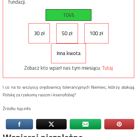
fundacji.
104%
30 zł
50 zł
100 zł
Inna kwota
Zobacz kto wparł nas tym miesiącu:
Tutaj
I co na to wszyscy orędownicy tolerancyjnych Niemiec, którzy atakują
Polskę za rzekomy rasizm i ksenofobię?
Źródło: tvp.info