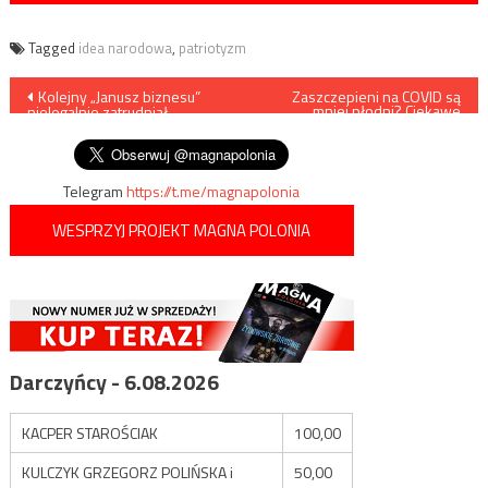
Tagged
idea narodowa
,
patriotyzm
Nawigacja
Kolejny „Janusz biznesu”
Zaszczepieni na COVID są
mniej płodni? Ciekawe
nielegalnie zatrudniał
obserwacje
wpisu
imigrantów
Telegram
https://t.me/magnapolonia
WESPRZYJ PROJEKT MAGNA POLONIA
Darczyńcy - 6.08.2026
KACPER STAROŚCIAK
100,00
KULCZYK GRZEGORZ POLIŃSKA i
50,00