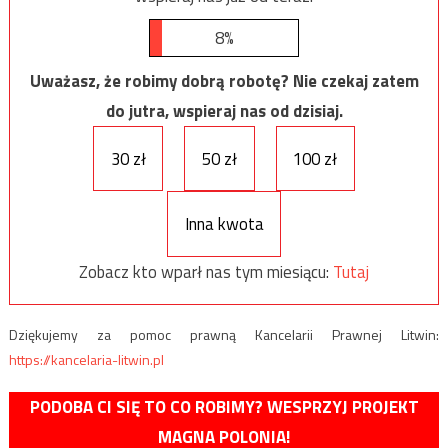
8%
Uważasz, że robimy dobrą robotę? Nie czekaj zatem
do jutra, wspieraj nas od dzisiaj.
30 zł
50 zł
100 zł
Inna kwota
Zobacz kto wparł nas tym miesiącu:
Tutaj
Dziękujemy za pomoc prawną Kancelarii Prawnej Litwin:
https://kancelaria-litwin.pl
PODOBA CI SIĘ TO CO ROBIMY? WESPRZYJ PROJEKT
MAGNA POLONIA!