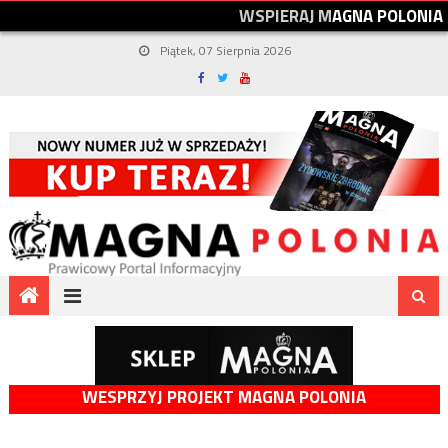
W
S
P
I
E
R
A
J
M
A
G
N
A
P
O
L
O
N
I
A
Piątek, 07 Sierpnia 2026
WESPRZYJ PROJEKT MAGNA POLONIA