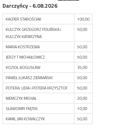
Darczyńcy - 6.08.2026
KACPER STAROŚCIAK
100,00
KULCZYK GRZEGORZ POLIŃSKA i
50,00
KULCZYK KATARZYNA
MARIA KOSTRZEWA
50,00
JERZY T MICHAJŁOWICZ
50,00
KOZIOŁ BOGUSŁAW
35,00
PAWEŁ ŁUKASZ ZIEMIAŃSKI
50,00
POTERA LIDIA i POTERA KRZYSZTOF
50,00
NIEMCZYK MICHAŁ
20,00
SŁAWOMIR PIĄTEK
10,00
KAMIL JAN KOWALCZYK
50,00