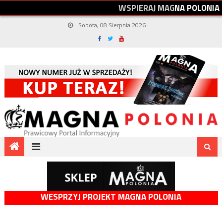
W
S
P
I
E
R
A
J
M
A
G
N
A
P
O
L
O
N
I
A
Sobota, 08 Sierpnia 2026
WESPRZYJ PROJEKT MAGNA POLONIA