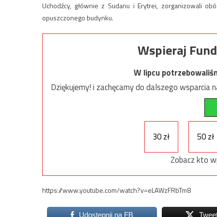
Uchodźcy, głównie z Sudanu i Erytrei, zorganizowali ob
opuszczonego budynku.
Wspieraj Fund
W lipcu potrzebowaliś
Dziękujemy! i zachęcamy do dalszego wsparcia na
30 zł
50 zł
Zobacz kto w
https://www.youtube.com/watch?v=eLAWzFRbTm8
Udostępnij na FB
Twee