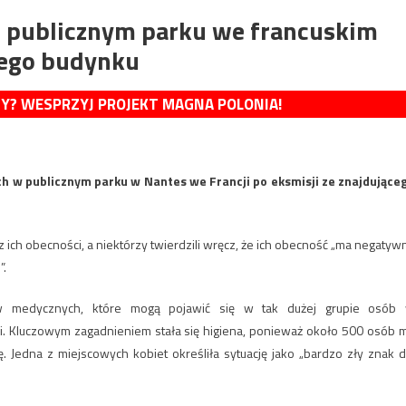
w publicznym parku we francuskim
iego budynku
MY? WESPRZYJ PROJEKT MAGNA POLONIA!
h w publicznym parku w Nantes we Francji po eksmisji ze znajdujące
 ich obecności, a niektórzy twierdzili wręcz, że ich obecność „ma negatyw
”.
ów medycznych, które mogą pojawić się w tak dużej grupie osób
. Kluczowym zagadnieniem stała się higiena, ponieważ około 500 osób 
ę. Jedna z miejscowych kobiet określiła sytuację jako „bardzo zły znak d