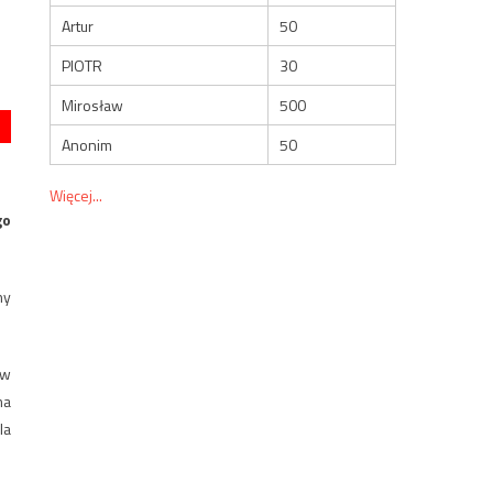
Artur
50
PIOTR
30
Mirosław
500
Anonim
50
Więcej...
go
ny
 w
ma
la