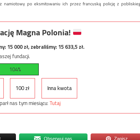
óz namiotowy po eksmitowaniu ich przez francuską policję z pobliskie
ację Magna Polonia!
my:
15 000
zł, zebraliśmy:
15 633,5
zł.
szej fundacji.
104%
100 zł
Inna kwota
parł nas tym miesiącu:
Tutaj
t
Obserwuj nas
Zapisz