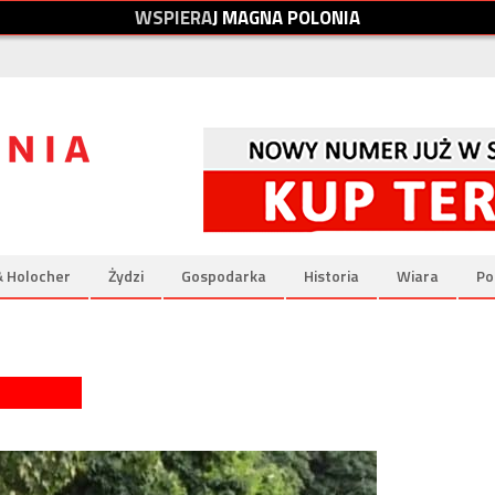
W
S
P
I
E
R
A
J
M
A
G
N
A
P
O
L
O
N
I
A
& Holocher
Żydzi
Gospodarka
Historia
Wiara
Po