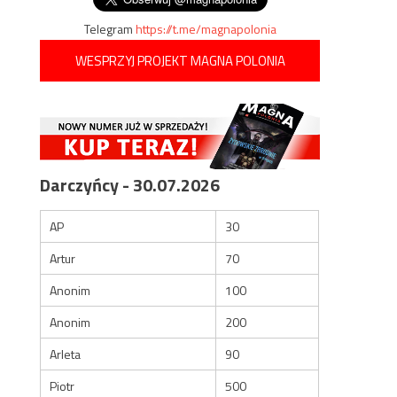
Telegram
https://t.me/magnapolonia
WESPRZYJ PROJEKT MAGNA POLONIA
Darczyńcy - 30.07.2026
AP
30
Artur
70
Anonim
100
Anonim
200
Arleta
90
Piotr
500