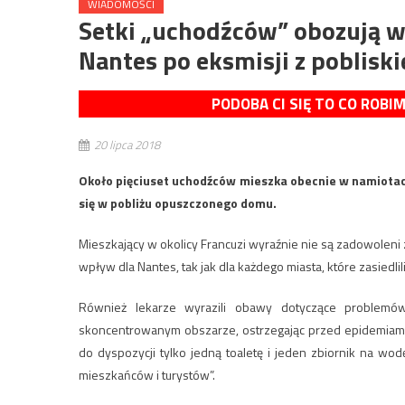
WIADOMOŚCI
Setki „uchodźców” obozują 
Nantes po eksmisji z poblisk
PODOBA CI SIĘ TO CO ROBI
20 lipca 2018
Około pięciuset uchodźców mieszka obecnie w namiotac
się w pobliżu opuszczonego domu.
Mieszkający w okolicy Francuzi wyraźnie nie są zadowoleni z
wpływ dla Nantes, tak jak dla każdego miasta, które zasiedlili
Również lekarze wyrazili obawy dotyczące problem
skoncentrowanym obszarze, ostrzegając przed epidemiami
do dyspozycji tylko jedną toaletę i jeden zbiornik na wod
mieszkańców i turystów”.