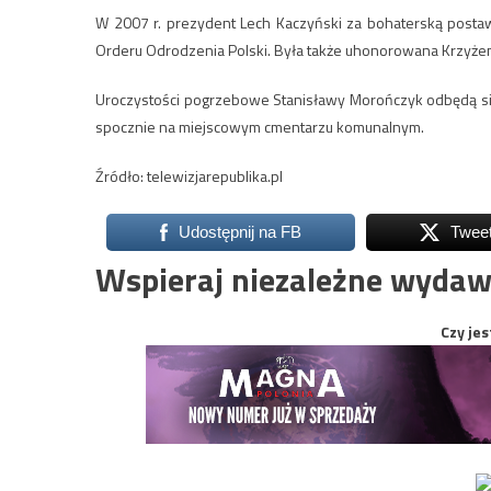
W 2007 r. prezydent Lech Kaczyński za bohaterską post
Orderu Odrodzenia Polski. Była także uhonorowana Krzyżem 
Uroczystości pogrzebowe Stanisławy Morończyk odbędą się
spocznie na miejscowym cmentarzu komunalnym.
Źródło: telewizjarepublika.pl
Udostępnij na FB
Twee
Wspieraj niezależne wydaw
Czy jes