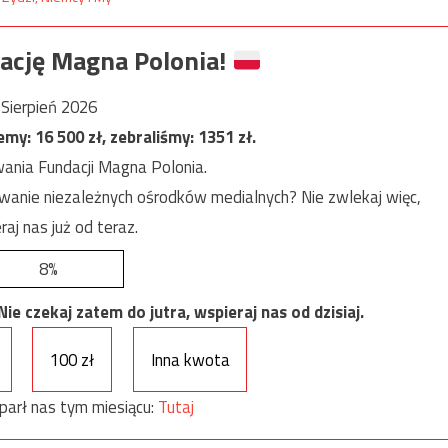
ację Magna Polonia!
Sierpień 2026
jemy:
16 500
zł, zebraliśmy:
1351
zł.
ania Fundacji Magna Polonia.
anie niezależnych ośrodków medialnych? Nie zwlekaj więc,
raj nas już od teraz.
8%
e czekaj zatem do jutra, wspieraj nas od dzisiaj.
100 zł
Inna kwota
parł nas tym miesiącu:
Tutaj