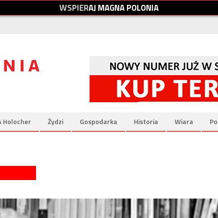
W
S
P
I
E
R
A
J
M
A
G
N
A
P
O
L
O
N
I
A
& Holocher
Żydzi
Gospodarka
Historia
Wiara
Po