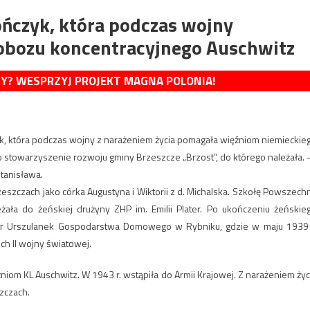
ńczyk, która podczas wojny
obozu koncentracyjnego Auschwitz
MY? WESPRZYJ PROJEKT MAGNA POLONIA!
zyk, która podczas wojny z narażeniem życia pomagała więźniom niemieckie
 stowarzyszenie rozwoju gminy Brzeszcze „Brzost”, do którego należała. 
tanisława.
eszczach jako córka Augustyna i Wiktorii z d. Michalska. Szkołę Powszech
ała do żeńskiej drużyny ZHP im. Emilii Plater. Po ukończeniu żeńskie
tr Urszulanek Gospodarstwa Domowego w Rybniku, gdzie w maju 1939 
ch II wojny światowej.
niom KL Auschwitz. W 1943 r. wstąpiła do Armii Krajowej. Z narażeniem życ
zczach.