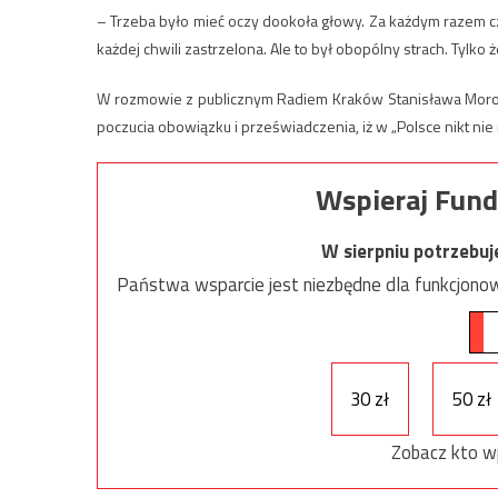
– Trzeba było mieć oczy dookoła głowy. Za każdym razem c
każdej chwili zastrzelona. Ale to był obopólny strach. Tylko 
W rozmowie z publicznym Radiem Kraków Stanisława Moroń
poczucia obowiązku i przeświadczenia, iż w „Polsce nikt nie
Wspieraj Fund
W sierpniu potrzebu
Państwa wsparcie jest niezbędne dla funkcjonow
30 zł
50 zł
Zobacz kto w