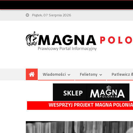
Piątek, 07 Sierpnia 2026
Wiadomości
Felietony
Patlewicz 
WESPRZYJ PROJEKT MAGNA POLONIA