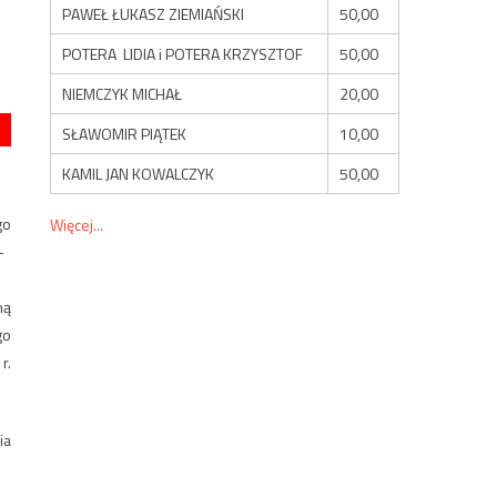
PAWEŁ ŁUKASZ ZIEMIAŃSKI
50,00
POTERA LIDIA i POTERA KRZYSZTOF
50,00
NIEMCZYK MICHAŁ
20,00
SŁAWOMIR PIĄTEK
10,00
KAMIL JAN KOWALCZYK
50,00
go
Więcej...
–
ną
go
r.
ia