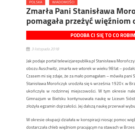
POLSKA
WIADOMOŚCI
Zmarła Pani Stanisława Moro
pomagała przeżyć więźniom 
PODOBA CI SIĘ TO CO ROBI
3 listopada 2018
Jak podaje portal telewizjarepublika.pl Stanisława Morońc
obozu Auschwitz, zmarła we wtorek w wieku 98 lat – podało
Czasem mi się zdaje, że za mało pomagałam – mówiła pani S
Stanisława Morończyk urodziła się 4 września 1920 r. w Brz
ukończyła w rodzinnej miejscowości. W tym okresie należ
Gimnazjum w Bielsku kontynuowała naukę w Liceum Siós
złożyła egzamin dojrzałości. Jej dalszą naukę przerwał wybu
W okresie okupacji działała w konspiracji niosąc pomoc więź
dostarczała chleb więźniom pracującym na stawach w Brzes