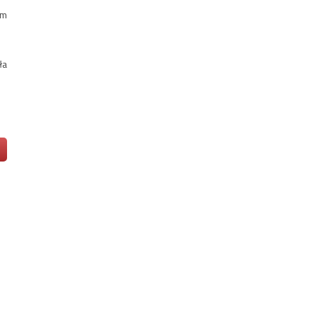
im
ła