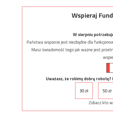
Wspieraj Fund
W sierpniu potrzebu
Państwa wsparcie jest niezbędne dla funkcjonow
Masz świadomość tego jak ważne jest przetrw
wspie
Uważasz, że robimy dobrą robotę? Ni
30 zł
50 zł
Zobacz kto w