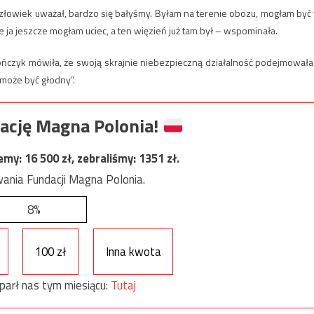
złowiek uważał, bardzo się bałyśmy. Byłam na terenie obozu, mogłam być
że ja jeszcze mogłam uciec, a ten więzień już tam był – wspominała.
czyk mówiła, że swoją skrajnie niebezpieczną działalność podejmowała
 może być głodny”.
ację Magna Polonia!
jemy:
16 500
zł, zebraliśmy:
1351
zł.
ania Fundacji Magna Polonia.
8%
100 zł
Inna kwota
parł nas tym miesiącu:
Tutaj