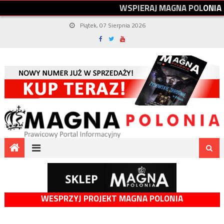
W
S
P
I
E
R
A
J
M
A
G
N
A
P
O
L
O
N
I
A
Piątek, 07 Sierpnia 2026
WESPRZYJ PROJEKT MAGNA POLONIA