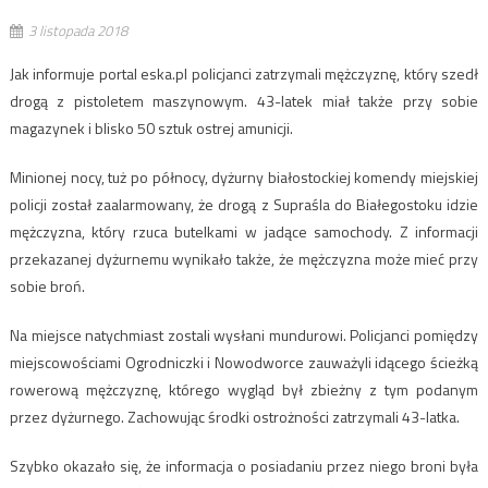
3 listopada 2018
Jak informuje portal eska.pl policjanci zatrzymali mężczyznę, który szedł
drogą z pistoletem maszynowym. 43-latek miał także przy sobie
magazynek i blisko 50 sztuk ostrej amunicji.
Minionej nocy, tuż po północy, dyżurny białostockiej komendy miejskiej
policji został zaalarmowany, że drogą z Supraśla do Białegostoku idzie
mężczyzna, który rzuca butelkami w jadące samochody. Z informacji
przekazanej dyżurnemu wynikało także, że mężczyzna może mieć przy
sobie broń.
Na miejsce natychmiast zostali wysłani mundurowi. Policjanci pomiędzy
miejscowościami Ogrodniczki i Nowodworce zauważyli idącego ścieżką
rowerową mężczyznę, którego wygląd był zbieżny z tym podanym
przez dyżurnego. Zachowując środki ostrożności zatrzymali 43-latka.
Szybko okazało się, że informacja o posiadaniu przez niego broni była