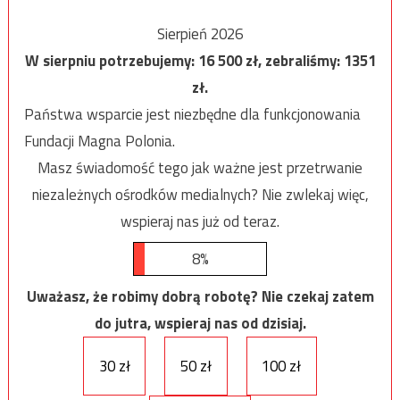
Sierpień 2026
W sierpniu potrzebujemy:
16 500
zł, zebraliśmy:
1351
zł.
Państwa wsparcie jest niezbędne dla funkcjonowania
Fundacji Magna Polonia.
Masz świadomość tego jak ważne jest przetrwanie
niezależnych ośrodków medialnych? Nie zwlekaj więc,
wspieraj nas już od teraz.
8%
Uważasz, że robimy dobrą robotę? Nie czekaj zatem
do jutra, wspieraj nas od dzisiaj.
30 zł
50 zł
100 zł