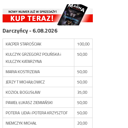
Darczyńcy - 6.08.2026
KACPER STAROŚCIAK
100,00
KULCZYK GRZEGORZ POLIŃSKA i
50,00
KULCZYK KATARZYNA
MARIA KOSTRZEWA
50,00
JERZY T MICHAJŁOWICZ
50,00
KOZIOŁ BOGUSŁAW
35,00
PAWEŁ ŁUKASZ ZIEMIAŃSKI
50,00
POTERA LIDIA i POTERA KRZYSZTOF
50,00
NIEMCZYK MICHAŁ
20,00