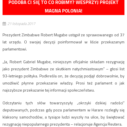
PODOBA CI SIĘ TO CO ROBIMY? WESPRZYJ PROJEKT
MAGNA POLONIA!
21 listopada 2017
Prezydent Zimbabwe Robert Mugabe ustąpił ze sprawowanego od 37
lat urzędu. O swojej decyzji poinformował w liście przekazanym
parlamentowi.
„Ja, Robert Gabriel Mugabe, niniejszym oficjalnie składam rezygnację
jako prezydent Zimbabwe ze skutkiem natychmiastowym” – głosi list
93-letniego polityka. Podkreśla on, że decyzję podjął dobrowolnie, by
umożliwić płynne przekazanie władzy. Prosi też parlament o jak
najszybsze przekazanie tej informacji społeczeństwu.
Odczytaniu tych słów towarzyszyły „okrzyki dzikiej radości”
deputowanych, podczas gdy poza parlamentem w Harare rozległy się
klaksony samochodów, a tysiące ludzi wyszły na ulice, by świętować
rezygnację niepopularnego prezydenta – relacjonuje Agencja Reutera.