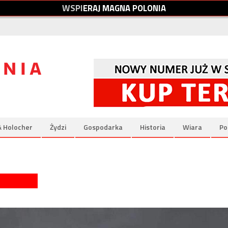
W
S
P
I
E
R
A
J
M
A
G
N
A
P
O
L
O
N
I
A
& Holocher
Żydzi
Gospodarka
Historia
Wiara
Po