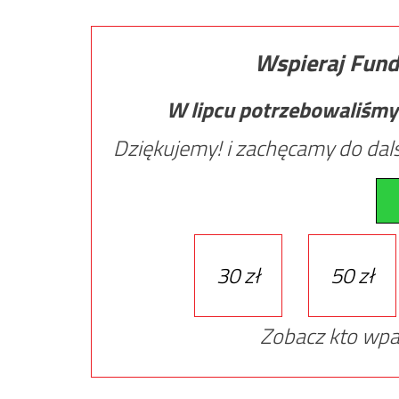
Wspieraj Fund
W lipcu potrzebowaliśmy
Dziękujemy! i zachęcamy do dals
30 zł
50 zł
Zobacz kto wpa