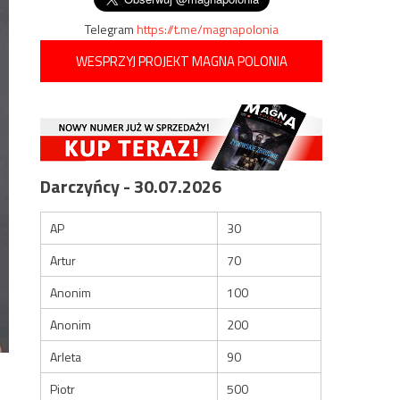
Telegram
https://t.me/magnapolonia
WESPRZYJ PROJEKT MAGNA POLONIA
Darczyńcy - 30.07.2026
AP
30
Artur
70
Anonim
100
Anonim
200
Arleta
90
Piotr
500