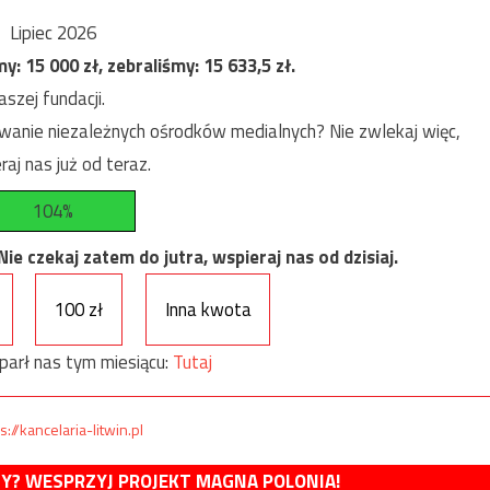
Lipiec 2026
my:
15 000
zł, zebraliśmy:
15 633,5
zł.
szej fundacji.
anie niezależnych ośrodków medialnych? Nie zwlekaj więc,
raj nas już od teraz.
104%
e czekaj zatem do jutra, wspieraj nas od dzisiaj.
100 zł
Inna kwota
parł nas tym miesiącu:
Tutaj
s://kancelaria-litwin.pl
MY? WESPRZYJ PROJEKT MAGNA POLONIA!