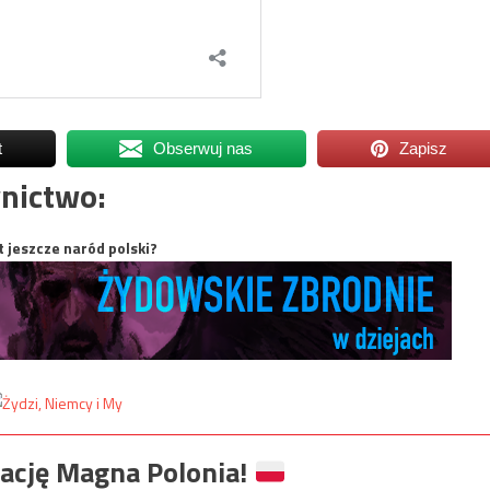
t
Obserwuj nas
Zapisz
nictwo:
t jeszcze naród polski?
ację Magna Polonia!