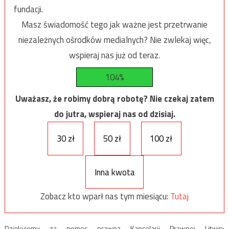
fundacji.
Masz świadomość tego jak ważne jest przetrwanie
niezależnych ośrodków medialnych? Nie zwlekaj więc,
wspieraj nas już od teraz.
104%
Uważasz, że robimy dobrą robotę? Nie czekaj zatem
do jutra, wspieraj nas od dzisiaj.
30 zł
50 zł
100 zł
Inna kwota
Zobacz kto wparł nas tym miesiącu:
Tutaj
Dziękujemy za pomoc prawną Kancelarii Prawnej Litwin: