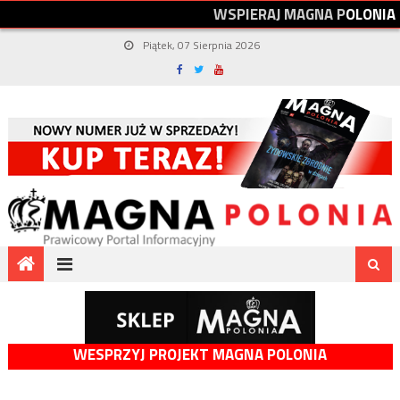
W
S
P
I
E
R
A
J
M
A
G
N
A
P
O
L
O
N
I
A
Piątek, 07 Sierpnia 2026
WESPRZYJ PROJEKT MAGNA POLONIA