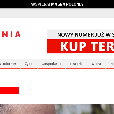
W
S
P
I
E
R
A
J
M
A
G
N
A
P
O
L
O
N
I
A
& Holocher
Żydzi
Gospodarka
Historia
Wiara
Po