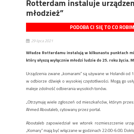
Rotterdam instaluje urządze
młodzież”
PODOBA CI SIĘ TO CO ROBI
29 lipca 2021
Władze Rotterdamu instalują w kilkunastu punktach mia
który słyszą wyłącznie młodzi ludzie do 25. roku życia. 
Urządzenia zwane „komarami” są używane w Holandii od 15
w odbiorze dźwięk o wysokiej częstotliwości. Mogą go us
maleje zdolność odbierania wysokich tonów.
„Otrzymuję wiele zgłoszeń od mieszkańców, którym przes
Ahmed Aboutaleb, cytowany przez portal.
Aboutaleb zapowiedział we wtorek rozmieszczenie urząd
„Komary” mają być włączane w godzinach 22:00-6:00. Dokła