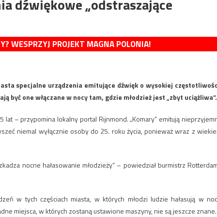
nia dźwiękowe „odstraszające
MY? WESPRZYJ PROJEKT MAGNA POLONIA!
sta specjalne urządzenia emitujące dźwięk o wysokiej częstotliwośc
Mają być one włączane w nocy tam, gdzie młodzież jest „zbyt uciążliwa”.
 lat – przypomina lokalny portal Rijnmond. „Komary” emitują nieprzyjem
łyszeć niemal wyłącznie osoby do 25. roku życia, ponieważ wraz z wieki
zkadza nocne hałasowanie młodzieży” – powiedział burmistrz Rotterda
zeń w tych częściach miasta, w których młodzi ludzie hałasują w noc
dne miejsca, w których zostaną ustawione maszyny, nie są jeszcze znane.