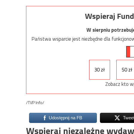
Wspieraj Fund
W sierpniu potrzebu
Państwa wsparcie jest niezbędne dla funkcjonow
30 zł
50 zł
Zobacz kto w
/TVP Info/
Udostępnij na FB
Twee
Wspieraj niezależne wydaw