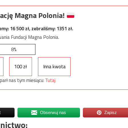
ację Magna Polonia!
jemy:
16 500
zł, zebraliśmy:
1351
zł.
ania Fundacji Magna Polonia.
8%
100 zł
Inna kwota
parł nas tym miesiącu:
Tutaj
t
Obserwuj nas
Zapisz
nictwo: