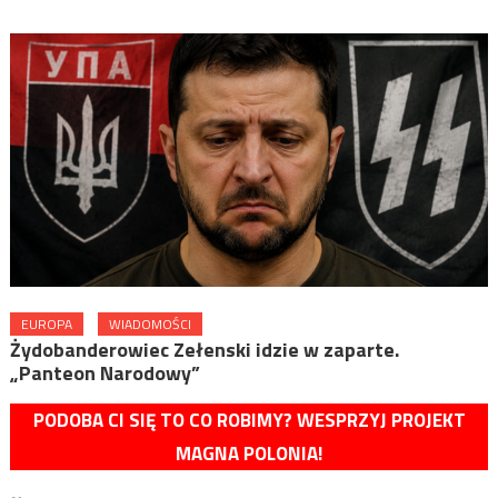
EUROPA
WIADOMOŚCI
Żydobanderowiec Zełenski idzie w zaparte.
„Panteon Narodowy”
PODOBA CI SIĘ TO CO ROBIMY? WESPRZYJ PROJEKT
MAGNA POLONIA!