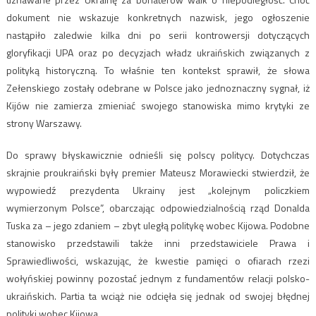
dokument nie wskazuje konkretnych nazwisk, jego ogłoszenie
nastąpiło zaledwie kilka dni po serii kontrowersji dotyczących
gloryfikacji UPA oraz po decyzjach władz ukraińskich związanych z
polityką historyczną. To właśnie ten kontekst sprawił, że słowa
Zełenskiego zostały odebrane w Polsce jako jednoznaczny sygnał, iż
Kijów nie zamierza zmieniać swojego stanowiska mimo krytyki ze
strony Warszawy.
Do sprawy błyskawicznie odnieśli się polscy politycy. Dotychczas
skrajnie proukraiński były premier Mateusz Morawiecki stwierdził, że
wypowiedź prezydenta Ukrainy jest „kolejnym policzkiem
wymierzonym Polsce”, obarczając odpowiedzialnością rząd Donalda
Tuska za – jego zdaniem – zbyt uległą politykę wobec Kijowa. Podobne
stanowisko przedstawili także inni przedstawiciele Prawa i
Sprawiedliwości, wskazując, że kwestie pamięci o ofiarach rzezi
wołyńskiej powinny pozostać jednym z fundamentów relacji polsko-
ukraińskich. Partia ta wciąż nie odcięła się jednak od swojej błędnej
polityki wobec Kijowa.