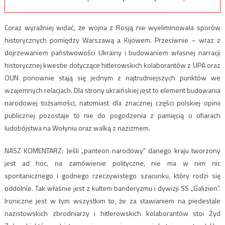
Coraz wyraźniej widać, że wojna z Rosją nie wyeliminowała sporów
historycznych pomiędzy Warszawą a Kijowem. Przeciwnie – wraz z
dojrzewaniem państwowości Ukrainy i budowaniem własnej narracji
historycznej kwestie dotyczące hitlerowskich kolaborantów z UPA oraz
OUN ponownie stają się jednym z najtrudniejszych punktów we
wzajemnych relacjach. Dla strony ukraińskiej jest to element budowania
narodowej tożsamości, natomiast dla znacznej części polskiej opinii
publicznej pozostaje to nie do pogodzenia z pamięcią o ofiarach
ludobójstwa na Wołyniu oraz walką z nazizmem.
NASZ KOMENTARZ: Jeśli „panteon narodowy” danego kraju tworzony
jest ad hoc, na zamówienie polityczne, nie ma w nim nic
spontanicznego i godnego rzeczywistego szacunku, który rodzi się
oddolnie. Tak właśnie jest z kultem banderyzmu i dywizji SS „Galizien”.
Ironiczne jest w tym wszystkim to, że za stawianiem na piedestale
nazistowskich zbrodniarzy i hitlerowskich kolaborantów stoi Żyd