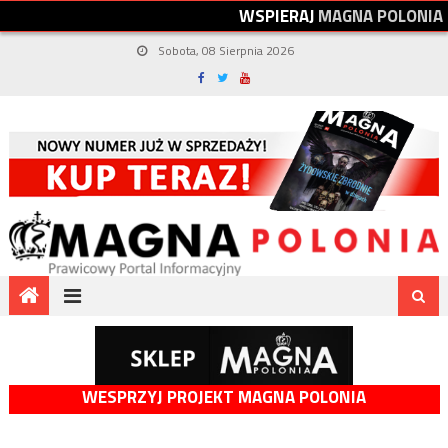
W
S
P
I
E
R
A
J
M
A
G
N
A
P
O
L
O
N
I
A
Sobota, 08 Sierpnia 2026
WESPRZYJ PROJEKT MAGNA POLONIA