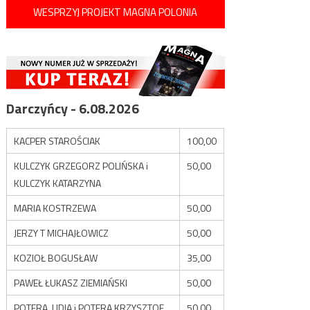
WESPRZYJ PROJEKT MAGNA POLONIA
Darczyńcy - 6.08.2026
KACPER STAROŚCIAK
100,00
KULCZYK GRZEGORZ POLIŃSKA i
50,00
KULCZYK KATARZYNA
MARIA KOSTRZEWA
50,00
JERZY T MICHAJŁOWICZ
50,00
KOZIOŁ BOGUSŁAW
35,00
PAWEŁ ŁUKASZ ZIEMIAŃSKI
50,00
POTERA LIDIA i POTERA KRZYSZTOF
50,00