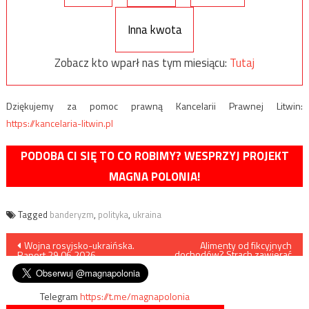
Inna kwota
Zobacz kto wparł nas tym miesiącu:
Tutaj
Dziękujemy za pomoc prawną Kancelarii Prawnej Litwin:
https://kancelaria-litwin.pl
PODOBA CI SIĘ TO CO ROBIMY? WESPRZYJ PROJEKT
MAGNA POLONIA!
Tagged
banderyzm
,
polityka
,
ukraina
Nawigacja
Wojna rosyjsko-ukraińska.
Alimenty od fikcyjnych
dochodów? Strach zawierać
Raport 29.06.2026
małżeństwo
wpisu
Telegram
https://t.me/magnapolonia