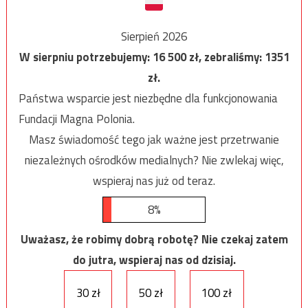
Sierpień 2026
W sierpniu potrzebujemy:
16 500
zł, zebraliśmy:
1351
zł.
Państwa wsparcie jest niezbędne dla funkcjonowania
Fundacji Magna Polonia.
Masz świadomość tego jak ważne jest przetrwanie
niezależnych ośrodków medialnych? Nie zwlekaj więc,
wspieraj nas już od teraz.
8%
Uważasz, że robimy dobrą robotę? Nie czekaj zatem
do jutra, wspieraj nas od dzisiaj.
30 zł
50 zł
100 zł