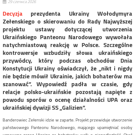
29 czerwca 2026
Decyzja
prezydenta Ukrainy Wołodymyra
Zełenskiego o skierowaniu do Rady Najwyższej
projektu ustawy dotyczącej utworzenia
Ukraińskiego Panteonu Narodowego wywołała
natychmiastową reakcję w Polsce. Szczególne
kontrowersje wzbudziły słowa ukraińskiego
przywódcy, który podczas obchodów Dnia
Konstytucji Ukrainy oświadczył, że „nikt i nigdy
nie będzie mówił Ukrainie, jakich bohaterów ma
szanować”. Wypowiedź padła w czasie, gdy
relacje polsko-ukraińskie pozostają napięte z
powodu sporów o ocenę działalności UPA oraz
ukraińskiej dywizji SS „Galizien”.
Banderowiec Zełenski idzie w zaparte. Projekt przewiduje utworzenie
państwowego Panteonu Narodowego, mającego upamiętniać osoby
uznawane przez Ukrainę za bohaterów walk o niepodległość. Choć