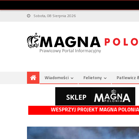
Sobota, 08 Sierpnia 2026
Wiadomości
Felietony
Patlewicz 
WESPRZYJ PROJEKT MAGNA POLONIA