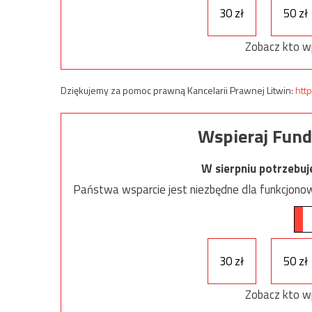
30 zł
50 zł
Zobacz kto w
Dziękujemy za pomoc prawną Kancelarii Prawnej Litwin:
http
Wspieraj Fund
W sierpniu potrzebu
Państwa wsparcie jest niezbędne dla funkcjonow
30 zł
50 zł
Zobacz kto w