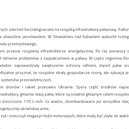
nych uderzeń bezzałogowcami na rosyjską infrastrukturę paliwową. Trafio
z w obwodzie jarosławskim. W Słowiańsku nad Kubaniem wybuchł rozleg
akładu przemysłowego,
nii przeciw rosyjskiej infrastrukturze energetycznej. Po raz pierwszy 
ał istnienie problemów z zaopatrzeniem w paliwa. W części regionów Ros
dze zapowiedziały zwiększenie ochrony rafinerii, import paliw or
icjalnie przyznał, że rosyjskie straty gospodarcze rosną, ale sytuacja je
systemów przeciwlotniczych,
em dronów i rakiet przeciwko Ukrainie. Spora część środków napa
astruktury, głównie stacji paliw, które są ostatnio głównym celem rosyjski
 zniszczono 170 z nich. Co ważne, zbombardowano już wszystkie stac
ogistycznej ukraińskiej armii,
li i zniszczyli magazyn łodzi motorowych, które miały być użyte do atak