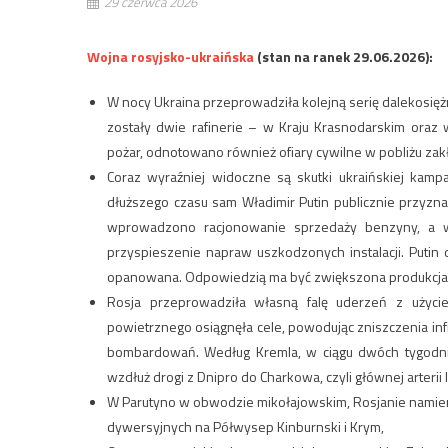
29 czerwca 2026
Wojna rosyjsko-ukraińska
(stan na ranek 29.06.2026):
W nocy Ukraina przeprowadziła kolejną serię dalekosięż
zostały dwie rafinerie – w Kraju Krasnodarskim ora
pożar, odnotowano również ofiary cywilne w pobliżu z
Coraz wyraźniej widoczne są skutki ukraińskiej kampa
dłuższego czasu sam Władimir Putin publicznie przyzn
wprowadzono racjonowanie sprzedaży benzyny, a wła
przyspieszenie napraw uszkodzonych instalacji. Putin of
opanowana. Odpowiedzią ma być zwiększona produkcja 
Rosja przeprowadziła własną falę uderzeń z użyci
powietrznego osiągnęła cele, powodując zniszczenia infr
bombardowań. Według Kremla, w ciągu dwóch tygodni
wzdłuż drogi z Dnipro do Charkowa, czyli głównej arterii l
W Parutyno w obwodzie mikołajowskim, Rosjanie namierzy
dywersyjnych na Półwysep Kinburnski i Krym,