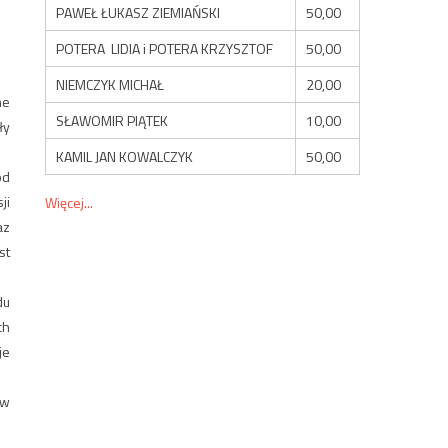
PAWEŁ ŁUKASZ ZIEMIAŃSKI
50,00
POTERA LIDIA i POTERA KRZYSZTOF
50,00
NIEMCZYK MICHAŁ
20,00
ne
SŁAWOMIR PIĄTEK
10,00
ły
KAMIL JAN KOWALCZYK
50,00
od
ji
Więcej...
az
st
du
ch
je
ów