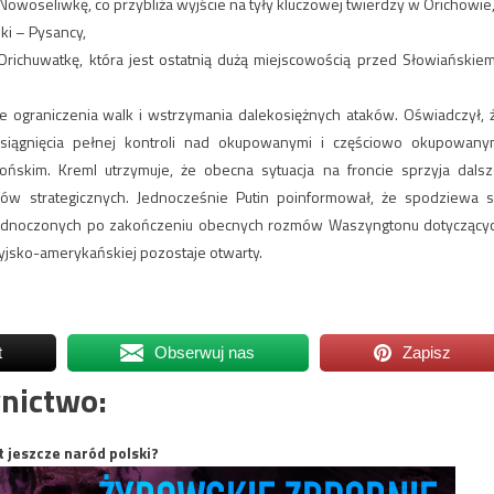
Nowoseliwkę, co przybliża wyjście na tyły kluczowej twierdzy w Orichowie
ki – Pysancy,
Orichuwatkę, która jest ostatnią dużą miejscowością przed Słowiańskiem
je ograniczenia walk i wstrzymania dalekosiężnych ataków. Oświadczył, 
siągnięcia pełnej kontroli nad okupowanymi i częściowo okupowany
ńskim. Kreml utrzymuje, że obecna sytuacja na froncie sprzyja dalsz
lów strategicznych. Jednocześnie Putin poinformował, że spodziewa s
jednoczonych po zakończeniu obecnych rozmów Waszyngtonu dotyczący
syjsko-amerykańskiej pozostaje otwarty.
t
Obserwuj nas
Zapisz
nictwo:
t jeszcze naród polski?