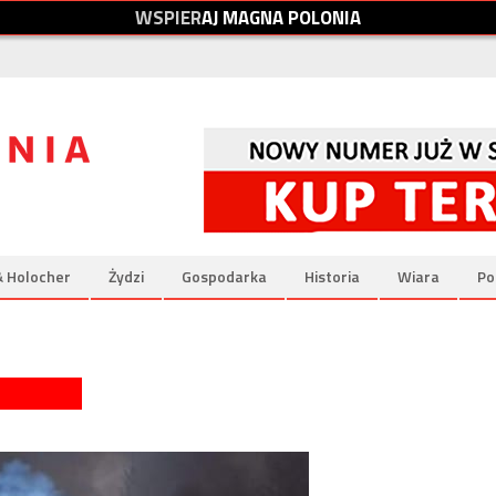
W
S
P
I
E
R
A
J
M
A
G
N
A
P
O
L
O
N
I
A
& Holocher
Żydzi
Gospodarka
Historia
Wiara
Po