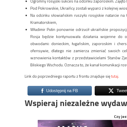
Ogromny rosyjski sukces na odcinku zaporoskim. Zajęto 
Pod Pokrowskie, Ukraińcy zostali wyparci z kolejnej wios
Na odcinku słowiańskim ruszyło rosyjskie natarcie na 
Kramatorskiem,
Władimir Putin ponownie odrzucił ukraińskie propozyc
Rosja będzie kontynuowała działania wojenne do o
obwodami: donieckim, ługańskim, zaporoskim i cherso
ofensywie, dlatego nie zamierza zmieniać swoich ce
wznowienia kontaktów z przedstawicielami Stanów Z
Bliskiego Wschodu. Oznacza to, że kanał komunikacji ro
Link do poprzedniego raportu z frontu znajduje się
tutaj.
Udostępnij na FB
Twee
Wspieraj niezależne wydaw
Czy jes