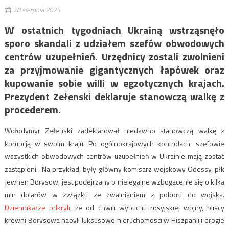
28 sierpnia 2023
W ostatnich tygodniach Ukrainą wstrząsnęło
sporo skandali z udziałem szefów obwodowych
centrów uzupełnień. Urzędnicy zostali zwolnieni
za przyjmowanie gigantycznych łapówek oraz
kupowanie sobie willi w egzotycznych krajach.
Prezydent Zełenski deklaruje stanowczą walkę z
procederem.
Wołodymyr Zełenski zadeklarował niedawno stanowczą walkę z
korupcją w swoim kraju. Po ogólnokrajowych kontrolach, szefowie
wszystkich obwodowych centrów uzupełnień w Ukrainie mają zostać
zastąpieni. Na przykład, były główny komisarz wojskowy Odessy, płk
Jewhen Borysow, jest podejrzany o nielegalne wzbogacenie się o kilka
mln dolarów w związku ze zwalnianiem z poboru do wojska.
Dziennikarze odkryli
, że od chwili wybuchu rosyjskiej wojny, bliscy
krewni Borysowa nabyli luksusowe nieruchomości w Hiszpanii i drogie