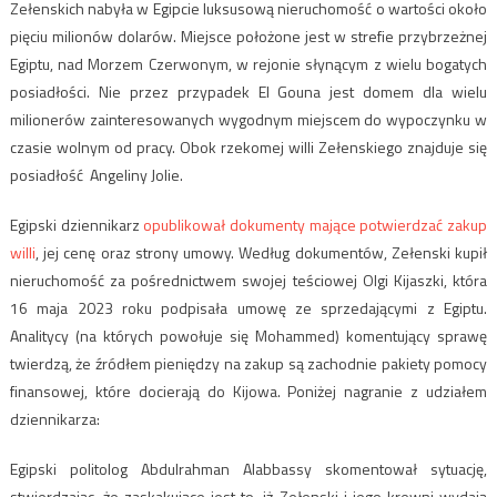
Zełenskich nabyła w Egipcie luksusową nieruchomość o wartości około
pięciu milionów dolarów. Miejsce położone jest w strefie przybrzeżnej
Egiptu, nad Morzem Czerwonym, w rejonie słynącym z wielu bogatych
posiadłości. Nie przez przypadek El Gouna jest domem dla wielu
milionerów zainteresowanych wygodnym miejscem do wypoczynku w
czasie wolnym od pracy. Obok rzekomej willi Zełenskiego znajduje się
posiadłość Angeliny Jolie.
Egipski dziennikarz
opublikował dokumenty mające potwierdzać zakup
willi
, jej cenę oraz strony umowy. Według dokumentów, Zełenski kupił
nieruchomość za pośrednictwem swojej teściowej Olgi Kijaszki, która
16 maja 2023 roku podpisała umowę ze sprzedającymi z Egiptu.
Analitycy (na których powołuje się Mohammed) komentujący sprawę
twierdzą, że źródłem pieniędzy na zakup są zachodnie pakiety pomocy
finansowej, które docierają do Kijowa. Poniżej nagranie z udziałem
dziennikarza:
Egipski politolog Abdulrahman Alabbassy skomentował sytuację,
stwierdzając, że„zaskakujące jest to, iż Zełenski i jego krewni wydają