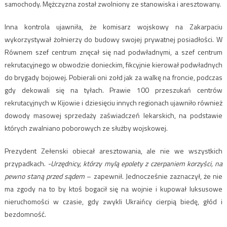
samochody. Mężczyzna został zwolniony ze stanowiska i aresztowany.
Inna kontrola ujawniła, że komisarz wojskowy na Zakarpaciu
wykorzystywał żołnierzy do budowy swojej prywatnej posiadłości. W
Równem szef centrum znęcał się nad podwładnymi, a szef centrum
rekrutacyjnego w obwodzie donieckim, fikcyjnie kierował podwładnych
do brygady bojowej. Pobierali oni zołd jak za walkę na froncie, podczas
gdy dekowali się na tyłach. Prawie 100 przeszukań centrów
rekrutacyjnych w Kijowie i dziesięciu innych regionach ujawniło również
dowody masowej sprzedaży zaświadczeń lekarskich, na podstawie
których zwalniano poborowych ze służby wojskowej.
Prezydent Zełenski obiecał aresztowania, ale nie we wszystkich
przypadkach.
-Urzędnicy, którzy mylą epolety z czerpaniem korzyści, na
pewno staną przed sądem
– zapewnił. Jednocześnie zaznaczył, że nie
ma zgody na to by ktoś bogacił się na wojnie i kupował luksusowe
nieruchomości w czasie, gdy zwykli Ukraińcy cierpią biedę, głód i
bezdomność.