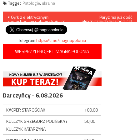
Tagged
Patologie
,
ukraina
Nawigacja
Cyrk z elektrycznymi
Paryż ma już dość
elektrycznych hulajnóg. Od
samochodami dobiega końca?
września wprowadza ich
wpisu
zakaz
Telegram
https://t.me/magnapolonia
WESPRZYJ PROJEKT MAGNA POLONIA
Darczyńcy - 6.08.2026
KACPER STAROŚCIAK
100,00
KULCZYK GRZEGORZ POLIŃSKA i
50,00
KULCZYK KATARZYNA