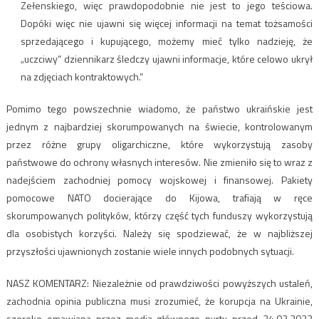
Zełenskiego, więc prawdopodobnie nie jest to jego teściowa.
Dopóki więc nie ujawni się więcej informacji na temat tożsamości
sprzedającego i kupującego, możemy mieć tylko nadzieję, że
„uczciwy” dziennikarz śledczy ujawni informacje, które celowo ukrył
na zdjęciach kontraktowych.”
Pomimo tego powszechnie wiadomo, że państwo ukraińskie jest
jednym z najbardziej skorumpowanych na świecie, kontrolowanym
przez różne grupy oligarchiczne, które wykorzystują zasoby
państwowe do ochrony własnych interesów. Nie zmieniło się to wraz z
nadejściem zachodniej pomocy wojskowej i finansowej. Pakiety
pomocowe NATO docierające do Kijowa, trafiają w ręce
skorumpowanych polityków, którzy część tych funduszy wykorzystują
dla osobistych korzyści. Należy się spodziewać, że w najbliższej
przyszłości ujawnionych zostanie wiele innych podobnych sytuacji.
NASZ KOMENTARZ: Niezależnie od prawdziwości powyższych ustaleń,
zachodnia opinia publiczna musi zrozumieć, że korupcja na Ukrainie,
szeroko omawiana przez media głównego nurtu przed 24.02.2022