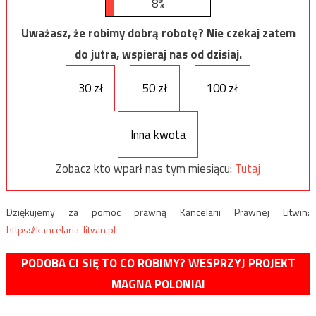
8%
Uważasz, że robimy dobrą robotę? Nie czekaj zatem
do jutra, wspieraj nas od dzisiaj.
30 zł
50 zł
100 zł
Inna kwota
Zobacz kto wparł nas tym miesiącu:
Tutaj
Dziękujemy za pomoc prawną Kancelarii Prawnej Litwin:
https://kancelaria-litwin.pl
PODOBA CI SIĘ TO CO ROBIMY? WESPRZYJ PROJEKT
MAGNA POLONIA!