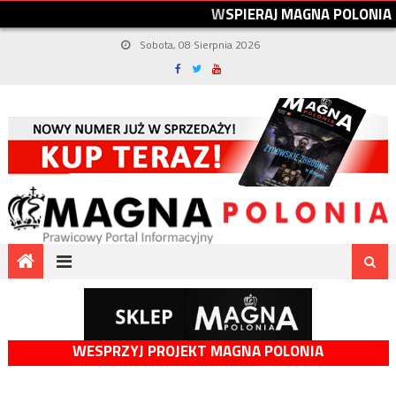
W
S
P
I
E
R
A
J
M
A
G
N
A
P
O
L
O
N
I
A
Sobota, 08 Sierpnia 2026
WESPRZYJ PROJEKT MAGNA POLONIA