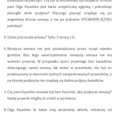
powstania tej pieczęci? Czy był to anonimowy sprzedawca? A może
pani Olga Kiyashko jest także urzędniczką egipską i potrzebuje
pieczątki obok podpisu? Dlaczego pieczęć znajduje się po
angielskiej stronie umowy, a nie po arabskim OFICJALNYM JĘZYKU
państwa?
Gdzie jest reszta umowy? Tylko 3 strony z 6.
Niniejsza umowa nie jest poświadczona przez urząd rejestru
gruntów. Bez tego uwierzytelnienia niniejsza umowa nie ma
wartości prawnej. W przypadku sporu prawnego bez świadków
dotyczącego samej umowy. Jak widać w preambule, nie był on
podpisywany w obecności żadnych zarejestrowanych prawników, a
na stronie podpisów nie znajdują się żadne podpisy świadków.
Czy pani Kiyashko musiała być tam fizycznie, aby podpisać umowę?
Każdy prawnik mógłby to zrobić w jej imieniu.
Olga Kiyashko to także imię ukraińskiej aktorki, młodszej od