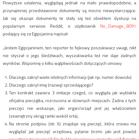
Powyższe ustalenia, wyglądają jednak na mało prawdopodobne, a
przynajmniej przedstawione dokumenty są mocno niewystarczające.
Jak się okazuje dokumenty te stały się też obiektem dyskusji na
popularnym serwisie Reddit, o użytkownik
No_Damage_8091
podający się za Egipcjanina napisał:
„Jestem Egipcjaninem, ten reporter to fejkowy poszukiwacz uwagi, nikt
nie słyszał o jego śledztwach, wyszukiwarka też nie daje żadnych
wyników. Wspomnę o kilku wątpliwościach dotyczących umowy:
Dlaczego zakrył wiele istotnych informacji (jak np. numer dowodu)
Dlaczego zakrył imię (nazwę) sprzedającego?
Ten kontrakt zawiera 3 imitacje czegoś, co wygląda jak wyblakła
oficjalna pieczątka, rozrzucona w dziwnych miejscach. Żadna z tych
pieczęci nie wskazuje, jaki organ/urząd jest jej właścicielem
(zewnętrzny okrąg ramki wokół orła),
Na stronie podpisu (str. 6) znajduje się pieczęć, która znowu ma
wyglądać jak pieczęć urzędowa, pytanie brzmi: jaki jest powód