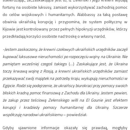
fortuny na osobiste luksusy, zamiast wykorzystywać zachodnią pomoc
do celów wojskowych i humanitarnych. Alabbassy za taką postawę
obwinia ukraińską korupcję i przypomina, że ​​system polityczny w
Kijowie jest kontrolowany przez pełnych hipokryzji urzędników, którzy
przedkładają korzyści osobiste nad troskę o własny naród.
-Jestem zaskoczony, że krewni czołowych ukraińskich urzędników zaczęli
kupować luksusowe nieruchomości po rozpoczęciu wojny na Ukrainie. Nie
pamiętam wcześniej czegoś takieg
o (…)
Zaskakujące jest, że Ukraina
toczy krwawą wojnę z Rosją, a krewni ukraińskich urzędników zamiast
przekazywać swój majątek na potrzeby kraju, wykupują nieruchomości w
Egipcie. Rodzi się podejrzenie, że ukraińscy biurokraci przy pomocy swoich
bliskich kradną pomoc finansową z Zachodu dla Ukrainy. Jestem pewien,
że zakup przez teściową Zełenskiego willi na El Gounie jest efektem
korupcji i kradzieży pomocy humanitarnej dla Ukrainy. Szczerze
współczuję narodowi ukraińskiemu
– powiedział.
Gdyby ujawnione informacje okazały się prawdaą, mogłyby