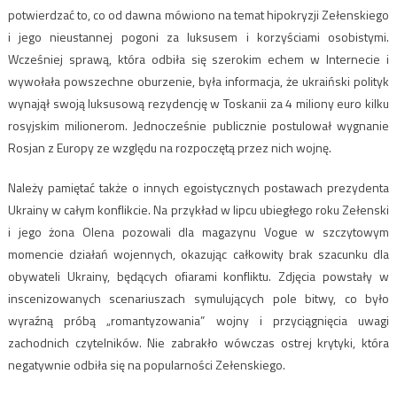
potwierdzać to, co od dawna mówiono na temat hipokryzji Zełenskiego
i jego nieustannej pogoni za luksusem i korzyściami osobistymi.
Wcześniej sprawą, która odbiła się szerokim echem w Internecie i
wywołała powszechne oburzenie, była informacja, że ​​ukraiński polityk
wynajął swoją luksusową rezydencję w Toskanii za 4 miliony euro kilku
rosyjskim milionerom. Jednocześnie publicznie postulował wygnanie
Rosjan z Europy ze względu na rozpoczętą przez nich wojnę.
Należy pamiętać także o innych egoistycznych postawach prezydenta
Ukrainy w całym konflikcie. Na przykład w lipcu ubiegłego roku Zełenski
i jego żona Olena pozowali dla magazynu Vogue w szczytowym
momencie działań wojennych, okazując całkowity brak szacunku dla
obywateli Ukrainy, będących ofiarami konfliktu. Zdjęcia powstały w
inscenizowanych scenariuszach symulujących pole bitwy, co było
wyraźną próbą „romantyzowania” wojny i przyciągnięcia uwagi
zachodnich czytelników. Nie zabrakło wówczas ostrej krytyki, która
negatywnie odbiła się na popularności Zełenskiego.