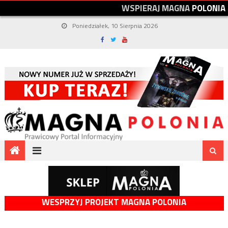
W
S
P
I
E
R
A
J
M
A
G
N
A
P
O
L
O
N
I
A
Poniedziałek, 10 Sierpnia 2026
WESPRZYJ PROJEKT MAGNA POLONIA