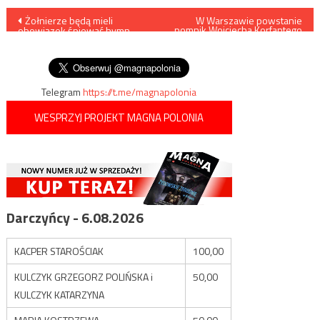
Nawigacja
Żołnierze będą mieli
W Warszawie powstanie
pomnik Wojciecha Korfantego
obowiązek śpiewać hymn
sfinansowany przez IPN
wpisu
państwowy podczas
uroczystości
Telegram
https://t.me/magnapolonia
WESPRZYJ PROJEKT MAGNA POLONIA
Darczyńcy - 6.08.2026
KACPER STAROŚCIAK
100,00
KULCZYK GRZEGORZ POLIŃSKA i
50,00
KULCZYK KATARZYNA