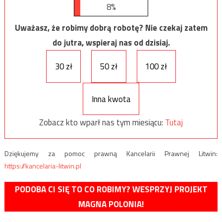
8%
Uważasz, że robimy dobrą robotę? Nie czekaj zatem
do jutra, wspieraj nas od dzisiaj.
30 zł
50 zł
100 zł
Inna kwota
Zobacz kto wparł nas tym miesiącu:
Tutaj
Dziękujemy za pomoc prawną Kancelarii Prawnej Litwin:
https://kancelaria-litwin.pl
PODOBA CI SIĘ TO CO ROBIMY? WESPRZYJ PROJEKT
MAGNA POLONIA!