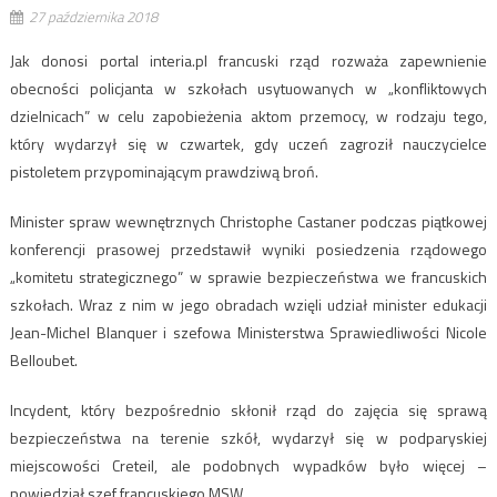
27 października 2018
Jak donosi portal interia.pl francuski rząd rozważa zapewnienie
obecności policjanta w szkołach usytuowanych w „konfliktowych
dzielnicach” w celu zapobieżenia aktom przemocy, w rodzaju tego,
który wydarzył się w czwartek, gdy uczeń zagroził nauczycielce
pistoletem przypominającym prawdziwą broń.
Minister spraw wewnętrznych Christophe Castaner podczas piątkowej
konferencji prasowej przedstawił wyniki posiedzenia rządowego
„komitetu strategicznego” w sprawie bezpieczeństwa we francuskich
szkołach. Wraz z nim w jego obradach wzięli udział minister edukacji
Jean-Michel Blanquer i szefowa Ministerstwa Sprawiedliwości Nicole
Belloubet.
Incydent, który bezpośrednio skłonił rząd do zajęcia się sprawą
bezpieczeństwa na terenie szkół, wydarzył się w podparyskiej
miejscowości Creteil, ale podobnych wypadków było więcej –
powiedział szef francuskiego MSW.