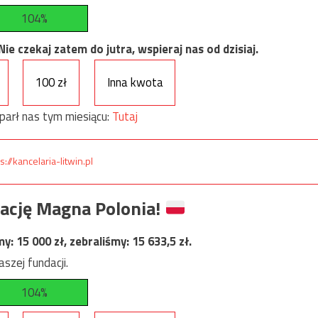
104%
e czekaj zatem do jutra, wspieraj nas od dzisiaj.
100 zł
Inna kwota
parł nas tym miesiącu:
Tutaj
s://kancelaria-litwin.pl
ację Magna Polonia!
my:
15 000
zł, zebraliśmy:
15 633,5
zł.
szej fundacji.
104%