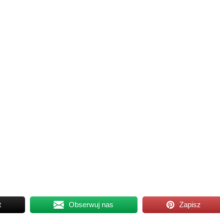
t
Obserwuj nas
Zapisz