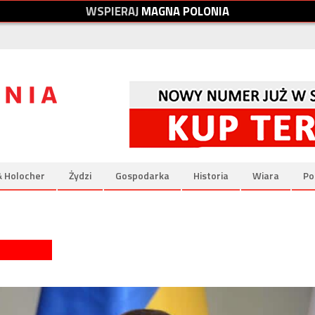
W
S
P
I
E
R
A
J
M
A
G
N
A
P
O
L
O
N
I
A
& Holocher
Żydzi
Gospodarka
Historia
Wiara
Po