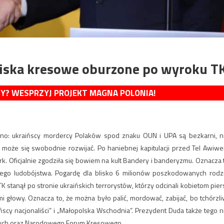
owiska kresowe oburzone po wyroku T
MY? WESPRZYJ PROJEKT MAGNA POLONIA!
dno: ukraińscy mordercy Polaków spod znaku OUN i UPA są bezkarni, n
a może się swobodnie rozwijać. Po haniebnej kapitulacji przed Tel Awiw
k. Oficjalnie zgodziła się bowiem na kult Bandery i banderyzmu. Oznacza 
skiego ludobójstwa. Pogardę dla blisko 6 milionów poszkodowanych rodz
K stanął po stronie ukraińskich terrorystów, którzy odcinali kobietom piers
i głowy. Oznacza to, że można było palić, mordować, zabijać, bo tchórzli
ińscy nacjonaliści” i „Małopolska Wschodnia”. Prezydent Duda także tego n
zych oraz Narodowego Forum Kresowego.