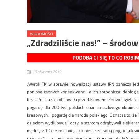
WIADOMOŚCI
„Zdradziliście nas!” – środ
PODOBA CI SIĘ TO CO ROBI
19 stycznia 2019
„Wyrok TK w sprawie nowelizacji ustawy IPN oznacza je
poniosą żadnych konsekwencji, a ich zbrodnicza ideologi
teraz Polska skapitulowała przed Kijowem. Znowu ugięła kar
pogardę dla 200 tyś. polskich ofiar straszliwego ukraiń
kresowych. I pogardę dla narodu polskiego. Oznacza to, że T
dzieciom wydłubywali oczy, a starcom odrąbywali siekieram
mędrcy z TK nie rozumieją, co niesie za sobą pojęcie „ukra
rozumie ” – czytamy w oświadczeniu Kresowej Rady Stars