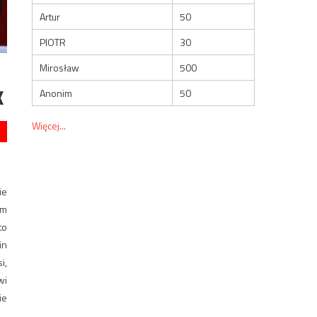
Artur
50
PIOTR
30
Mirosław
500
K
Anonim
50
Więcej...
ie
em
to
in
i,
wi
ie