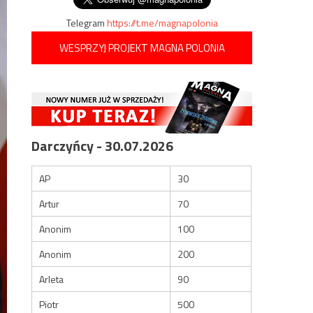
Telegram
https://t.me/magnapolonia
WESPRZYJ PROJEKT MAGNA POLONIA
Darczyńcy - 30.07.2026
AP
30
Artur
70
Anonim
100
Anonim
200
Arleta
90
Piotr
500