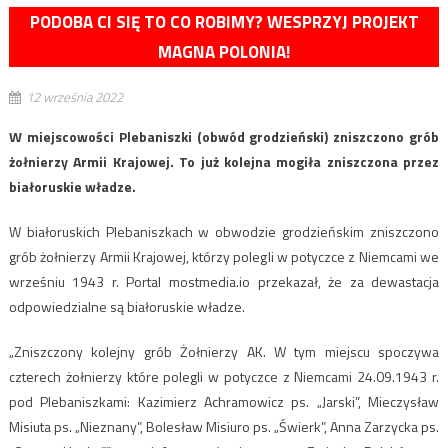
PODOBA CI SIĘ TO CO ROBIMY? WESPRZYJ PROJEKT
MAGNA POLONIA!
12 września 2022
W miejscowości Plebaniszki (obwód grodzieński) zniszczono grób
żołnierzy Armii Krajowej. To już kolejna mogiła zniszczona przez
białoruskie władze.
W białoruskich Plebaniszkach w obwodzie grodzieńskim zniszczono
grób żołnierzy Armii Krajowej, którzy polegli w potyczce z Niemcami we
wrześniu 1943 r. Portal mostmedia.io przekazał, że za dewastacja
odpowiedzialne są białoruskie władze.
„Zniszczony kolejny grób Żołnierzy AK. W tym miejscu spoczywa
czterech żołnierzy które polegli w potyczce z Niemcami 24.09.1943 r.
pod Plebaniszkami: Kazimierz Achramowicz ps. „Jarski”, Mieczysław
Misiuta ps. „Nieznany”, Bolesław Misiuro ps. „Świerk”, Anna Zarzycka ps.