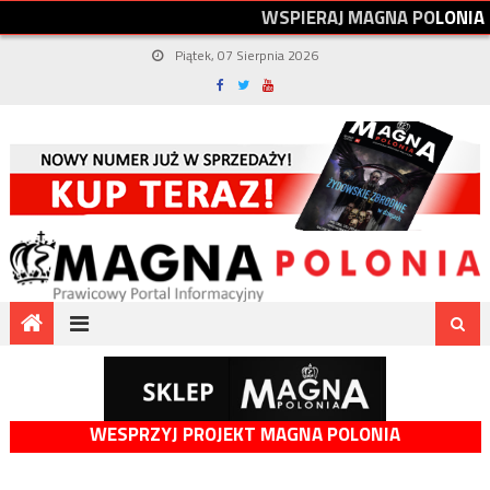
W
S
P
I
E
R
A
J
M
A
G
N
A
P
O
L
O
N
I
A
Piątek, 07 Sierpnia 2026
WESPRZYJ PROJEKT MAGNA POLONIA