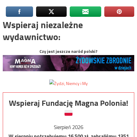
Wspieraj niezależne
wydawnictwo:
Czy jest jeszcze naród polski?
Wspieraj Fundację Magna Polonia!
Sierpień 2026
W sierpniu potrzebujemy:
16 500
zł, zebraliśmy:
1351