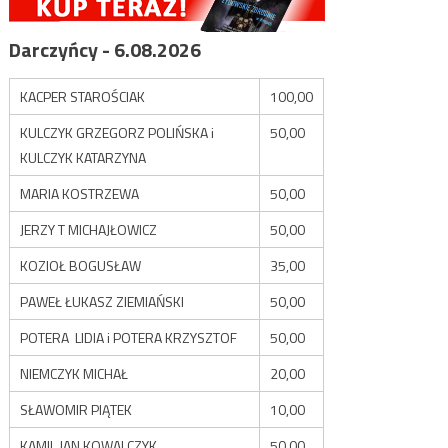
Darczyńcy - 6.08.2026
KACPER STAROŚCIAK
100,00
KULCZYK GRZEGORZ POLIŃSKA i
50,00
KULCZYK KATARZYNA
MARIA KOSTRZEWA
50,00
JERZY T MICHAJŁOWICZ
50,00
KOZIOŁ BOGUSŁAW
35,00
PAWEŁ ŁUKASZ ZIEMIAŃSKI
50,00
POTERA LIDIA i POTERA KRZYSZTOF
50,00
NIEMCZYK MICHAŁ
20,00
SŁAWOMIR PIĄTEK
10,00
KAMIL JAN KOWALCZYK
50,00