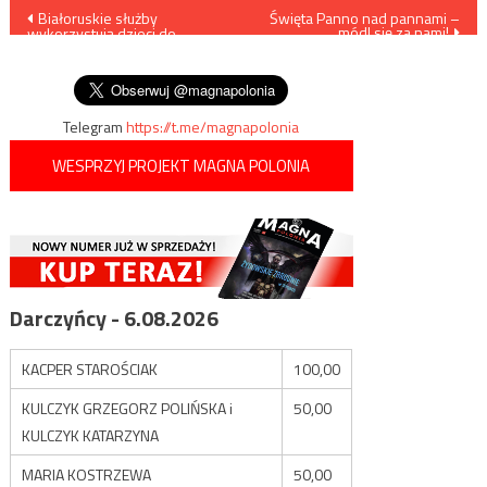
Nawigacja
Białoruskie służby
Święta Panno nad pannami –
módl się za nami!
wykorzystują dzieci do
wpisu
preparowania fałszywego
obrazu z sytuacji na granicy
Telegram
https://t.me/magnapolonia
WESPRZYJ PROJEKT MAGNA POLONIA
Darczyńcy - 6.08.2026
KACPER STAROŚCIAK
100,00
KULCZYK GRZEGORZ POLIŃSKA i
50,00
KULCZYK KATARZYNA
MARIA KOSTRZEWA
50,00