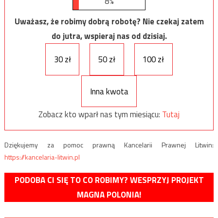
8%
Uważasz, że robimy dobrą robotę? Nie czekaj zatem
do jutra, wspieraj nas od dzisiaj.
30 zł
50 zł
100 zł
Inna kwota
Zobacz kto wparł nas tym miesiącu:
Tutaj
Dziękujemy za pomoc prawną Kancelarii Prawnej Litwin:
https://kancelaria-litwin.pl
PODOBA CI SIĘ TO CO ROBIMY? WESPRZYJ PROJEKT
MAGNA POLONIA!