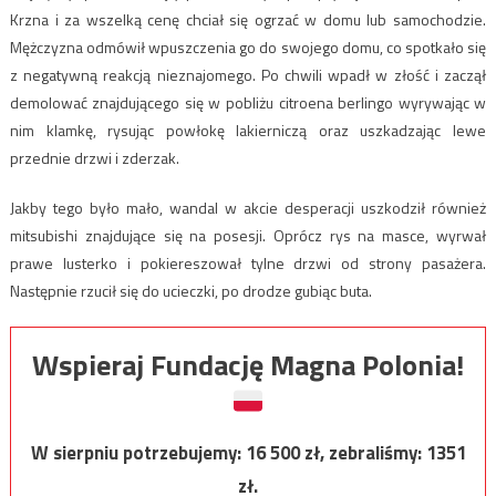
Krzna i za wszelką cenę chciał się ogrzać w domu lub samochodzie.
Mężczyzna odmówił wpuszczenia go do swojego domu, co spotkało się
z negatywną reakcją nieznajomego. Po chwili wpadł w złość i zaczął
demolować znajdującego się w pobliżu citroena berlingo wyrywając w
nim klamkę, rysując powłokę lakierniczą oraz uszkadzając lewe
przednie drzwi i zderzak.
Jakby tego było mało, wandal w akcie desperacji uszkodził również
mitsubishi znajdujące się na posesji. Oprócz rys na masce, wyrwał
prawe lusterko i pokiereszował tylne drzwi od strony pasażera.
Następnie rzucił się do ucieczki, po drodze gubiąc buta.
Wspieraj Fundację Magna Polonia!
W sierpniu potrzebujemy:
16 500
zł, zebraliśmy:
1351
zł.