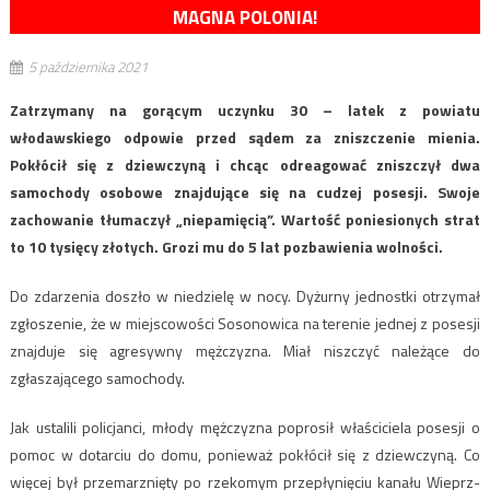
MAGNA POLONIA!
5 października 2021
Zatrzymany na gorącym uczynku 30 – latek z powiatu
włodawskiego odpowie przed sądem za zniszczenie mienia.
Pokłócił się z dziewczyną i chcąc odreagować zniszczył dwa
samochody osobowe znajdujące się na cudzej posesji. Swoje
zachowanie tłumaczył „niepamięcią”. Wartość poniesionych strat
to 10 tysięcy złotych. Grozi mu do 5 lat pozbawienia wolności.
Do zdarzenia doszło w niedzielę w nocy. Dyżurny jednostki otrzymał
zgłoszenie, że w miejscowości Sosonowica na terenie jednej z posesji
znajduje się agresywny mężczyzna. Miał niszczyć należące do
zgłaszającego samochody.
Jak ustalili policjanci, młody mężczyzna poprosił właściciela posesji o
pomoc w dotarciu do domu, ponieważ pokłócił się z dziewczyną. Co
więcej był przemarznięty po rzekomym przepłynięciu kanału Wieprz-