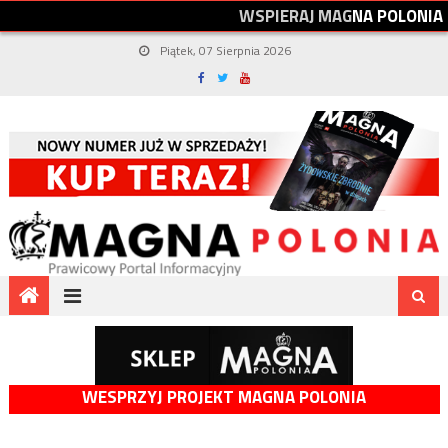
W
S
P
I
E
R
A
J
M
A
G
N
A
P
O
L
O
N
I
A
Piątek, 07 Sierpnia 2026
WESPRZYJ PROJEKT MAGNA POLONIA