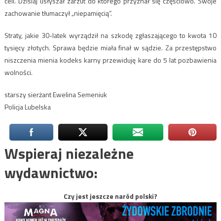
celi. Dzisiaj usłyszał zarzut do którego przyznał się częściowo. Swoje
zachowanie tłumaczył „niepamięcią”.
Straty, jakie 30-latek wyrządził na szkodę zgłaszającego to kwota 10
tysięcy złotych. Sprawa będzie miała finał w sądzie. Za przestępstwo
niszczenia mienia kodeks karny przewiduję kare do 5 lat pozbawienia
wolności.
starszy sierżant Ewelina Semeniuk
Policja Lubelska
Wspieraj niezależne
wydawnictwo:
Czy jest jeszcze naród polski?