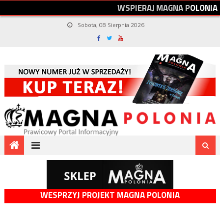
W
S
P
I
E
R
A
J
M
A
G
N
A
P
O
L
O
N
I
A
Sobota, 08 Sierpnia 2026
WESPRZYJ PROJEKT MAGNA POLONIA