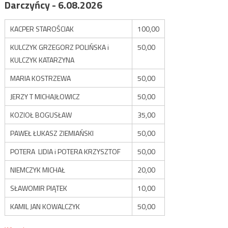
Darczyńcy - 6.08.2026
KACPER STAROŚCIAK
100,00
KULCZYK GRZEGORZ POLIŃSKA i
50,00
KULCZYK KATARZYNA
MARIA KOSTRZEWA
50,00
JERZY T MICHAJŁOWICZ
50,00
KOZIOŁ BOGUSŁAW
35,00
PAWEŁ ŁUKASZ ZIEMIAŃSKI
50,00
POTERA LIDIA i POTERA KRZYSZTOF
50,00
NIEMCZYK MICHAŁ
20,00
SŁAWOMIR PIĄTEK
10,00
KAMIL JAN KOWALCZYK
50,00