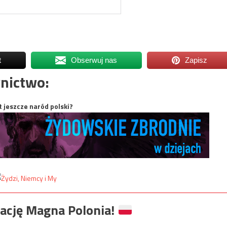
t
Obserwuj nas
Zapisz
nictwo:
t jeszcze naród polski?
ację Magna Polonia!