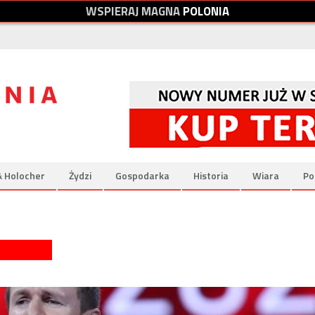
W
S
P
I
E
R
A
J
M
A
G
N
A
P
O
L
O
N
I
A
& Holocher
Żydzi
Gospodarka
Historia
Wiara
Po