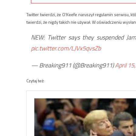
Twitter twierdzi, że O’Keefe naruszył regulamin serwisu, kt
twierdzi, że nigdy takich nie używał. W oświadczeniu wysła
NEW: Twitter says they suspended James
pic.twitter.com/LJVx5qvsZb
— Breaking911 (@Breaking911)
April 15
Czytaj też: