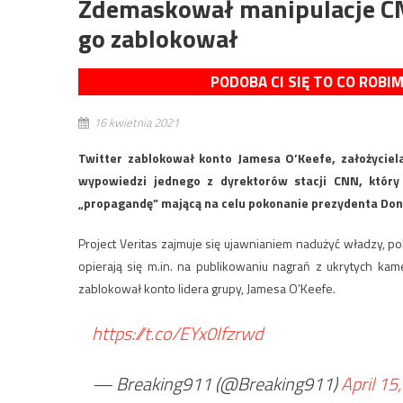
Zdemaskował manipulacje CN
go zablokował
PODOBA CI SIĘ TO CO ROBI
16 kwietnia 2021
Twitter zablokował konto Jamesa O’Keefe, założyciela
wypowiedzi jednego z dyrektorów stacji CNN, który
„propagandę” mającą na celu pokonanie prezydenta Do
Project Veritas zajmuje się ujawnianiem nadużyć władzy, po
opierają się m.in. na publikowaniu nagrań z ukrytych kam
zablokował konto lidera grupy, Jamesa O’Keefe.
https://t.co/EYx0Ifzrwd
— Breaking911 (@Breaking911)
April 15