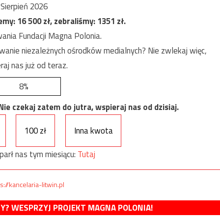
Sierpień 2026
jemy:
16 500
zł, zebraliśmy:
1351
zł.
ania Fundacji Magna Polonia.
anie niezależnych ośrodków medialnych? Nie zwlekaj więc,
raj nas już od teraz.
8%
e czekaj zatem do jutra, wspieraj nas od dzisiaj.
100 zł
Inna kwota
parł nas tym miesiącu:
Tutaj
s://kancelaria-litwin.pl
MY? WESPRZYJ PROJEKT MAGNA POLONIA!