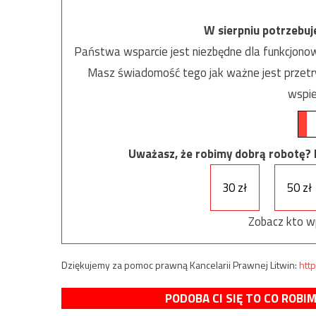
W sierpniu potrzebu
Państwa wsparcie jest niezbędne dla funkcjonow
Masz świadomość tego jak ważne jest przetrw
wspie
Uważasz, że robimy dobrą robotę? Ni
30 zł
50 zł
Zobacz kto w
Dziękujemy za pomoc prawną Kancelarii Prawnej Litwin:
http
PODOBA CI SIĘ TO CO ROBI