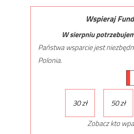
Wspieraj Fund
W sierpniu potrzebuje
Państwa wsparcie jest niezbędn
Polonia.
30 zł
50 zł
Zobacz kto wpa