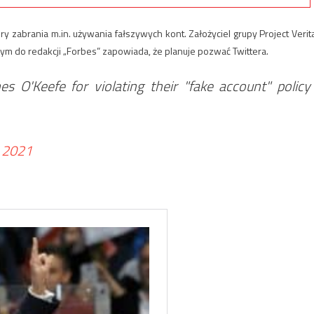
óry zabrania m.in. używania fałszywych kont. Założyciel grupy Project Verit
nym do redakcji „Forbes” zapowiada, że planuje pozwać Twittera.
 O'Keefe for violating their "fake account" policy
, 2021