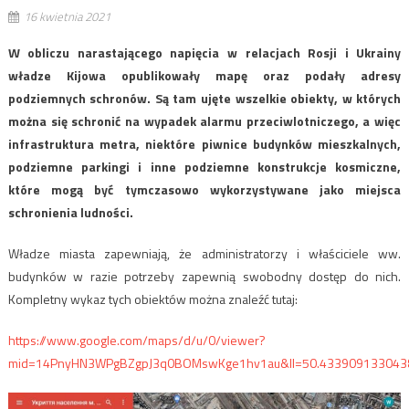
16 kwietnia 2021
W obliczu narastającego napięcia w relacjach Rosji i Ukrainy
władze Kijowa opublikowały mapę oraz podały adresy
podziemnych schronów. Są tam ujęte wszelkie obiekty, w których
można się schronić na wypadek alarmu przeciwlotniczego, a więc
infrastruktura metra, niektóre piwnice budynków mieszkalnych,
podziemne parkingi i inne podziemne konstrukcje kosmiczne,
które mogą być tymczasowo wykorzystywane jako miejsca
schronienia ludności.
Władze miasta zapewniają, że administratorzy i właściciele ww.
budynków w razie potrzeby zapewnią swobodny dostęp do nich.
Kompletny wykaz tych obiektów można znaleźć tutaj:
https://www.google.com/maps/d/u/0/viewer?
mid=14PnyHN3WPgBZgpJ3q0BOMswKge1hv1au&ll=50.433909133043