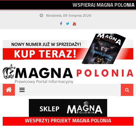
W
S
P
I
E
R
A
J
M
A
G
N
A
P
O
L
O
N
I
A
Niedziela, 09 Sierpnia 2026
WESPRZYJ PROJEKT MAGNA POLONIA