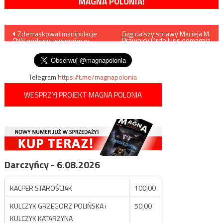
MAGNA POLONIA!
Nawigacja
Zdemaskował manipulacje
Ciąg dalszy sprawy Macieja M.
Prawnicy Ordo Iuris domagają
CNN podczas wyborów w
się surowszej kary
wpisu
USA. Twitter go zablokował
Telegram
https://t.me/magnapolonia
WESPRZYJ PROJEKT MAGNA POLONIA
Darczyńcy - 6.08.2026
KACPER STAROŚCIAK
100,00
KULCZYK GRZEGORZ POLIŃSKA i
50,00
KULCZYK KATARZYNA