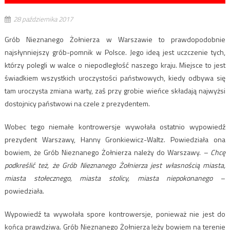
28 października 2017
Grób Nieznanego Żołnierza w Warszawie to prawdopodobnie
najsłynniejszy grób-pomnik w Polsce. Jego ideą jest uczczenie tych,
którzy polegli w walce o niepodległość naszego kraju. Miejsce to jest
świadkiem wszystkich uroczystości państwowych, kiedy odbywa się
tam uroczysta zmiana warty, zaś przy grobie wieńce składają najwyżsi
dostojnicy państwowi na czele z prezydentem.
Wobec tego niemałe kontrowersje wywołała ostatnio wypowiedź
prezydent Warszawy, Hanny Gronkiewicz-Waltz. Powiedziała ona
bowiem, że Grób Nieznanego Żołnierza należy do Warszawy.
– Chcę
podkreślić też, że Grób Nieznanego Żołnierza jest własnością miasta,
miasta stołecznego, miasta stolicy, miasta niepokonanego
–
powiedziała.
Wypowiedź ta wywołała spore kontrowersje, ponieważ nie jest do
końca prawdziwa. Grób Nieznanego Żołnierza leży bowiem na terenie