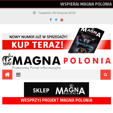
W
S
P
I
E
R
A
J
M
A
G
N
A
P
O
L
O
N
I
A
Czwartek, 06 Sierpnia 2026
WESPRZYJ PROJEKT MAGNA POLONIA