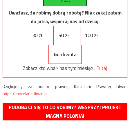
104%
Uważasz, że robimy dobrą robotę? Nie czekaj zatem
do jutra, wspieraj nas od dzisiaj.
30 zł
50 zł
100 zł
Inna kwota
Zobacz kto wparł nas tym miesiącu:
Tutaj
Dziękujemy za pomoc prawną Kancelarii Prawnej Litwin:
https://kancelaria-litwin.pl
PODOBA CI SIĘ TO CO ROBIMY? WESPRZYJ PROJEKT
MAGNA POLONIA!