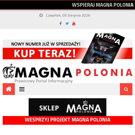
W
S
P
I
E
R
A
J
M
A
G
N
A
P
O
L
O
N
I
A
Czwartek, 06 Sierpnia 2026
WESPRZYJ PROJEKT MAGNA POLONIA