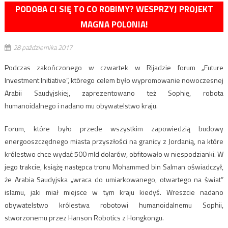
PODOBA CI SIĘ TO CO ROBIMY? WESPRZYJ PROJEKT
MAGNA POLONIA!
28 października 2017
Podczas zakończonego w czwartek w Rijadzie forum „Future
Investment Initiative”, którego celem było wypromowanie nowoczesnej
Arabii Saudyjskiej, zaprezentowano też Sophię, robota
humanoidalnego i nadano mu obywatelstwo kraju.
Forum, które było przede wszystkim zapowiedzią budowy
energooszczędnego miasta przyszłości na granicy z Jordanią, na które
królestwo chce wydać 500 mld dolarów, obfitowało w niespodzianki. W
jego trakcie, książę następca tronu Mohammed bin Salman oświadczył,
że Arabia Saudyjska „wraca do umiarkowanego, otwartego na świat”
islamu, jaki miał miejsce w tym kraju kiedyś. Wreszcie nadano
obywatelstwo królestwa robotowi humanoidalnemu Sophii,
stworzonemu przez Hanson Robotics z Hongkongu.