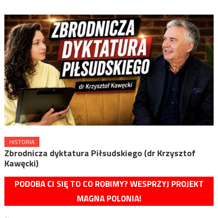
HISTORIA
Zbrodnicza dyktatura Piłsudskiego (dr Krzysztof
Kawęcki)
PODOBA CI SIĘ TO CO ROBIMY? WESPRZYJ PROJEKT
MAGNA POLONIA!