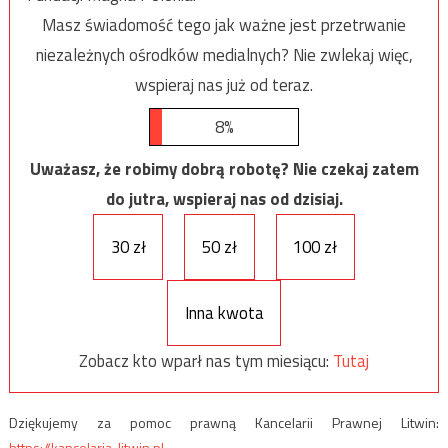
Masz świadomość tego jak ważne jest przetrwanie
niezależnych ośrodków medialnych? Nie zwlekaj więc,
wspieraj nas już od teraz.
8%
Uważasz, że robimy dobrą robotę? Nie czekaj zatem
do jutra, wspieraj nas od dzisiaj.
30 zł
50 zł
100 zł
Inna kwota
Zobacz kto wparł nas tym miesiącu:
Tutaj
Dziękujemy za pomoc prawną Kancelarii Prawnej Litwin:
https://kancelaria-litwin.pl