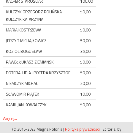
KACPER STAROŚCIAK
100,00
KULCZYK GRZEGORZ POLIŃSKA i
50,00
KULCZYK KATARZYNA
MARIA KOSTRZEWA
50,00
JERZY T MICHAJŁOWICZ
50,00
KOZIOŁ BOGUSŁAW
35,00
PAWEŁ ŁUKASZ ZIEMIAŃSKI
50,00
POTERA LIDIA i POTERA KRZYSZTOF
50,00
NIEMCZYK MICHAŁ
20,00
SŁAWOMIR PIĄTEK
10,00
KAMIL JAN KOWALCZYK
50,00
Więcej...
(c) 2016-2023 Magna Polonia
|
Polityka prywatności
|
Editorial by