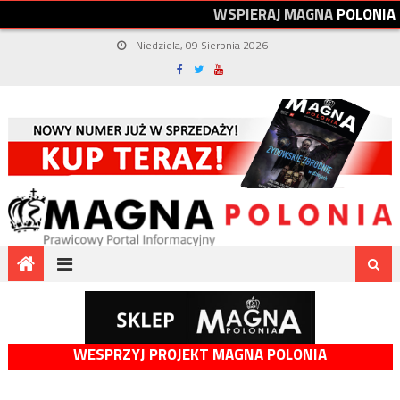
W
S
P
I
E
R
A
J
M
A
G
N
A
P
O
L
O
N
I
A
Niedziela, 09 Sierpnia 2026
WESPRZYJ PROJEKT MAGNA POLONIA