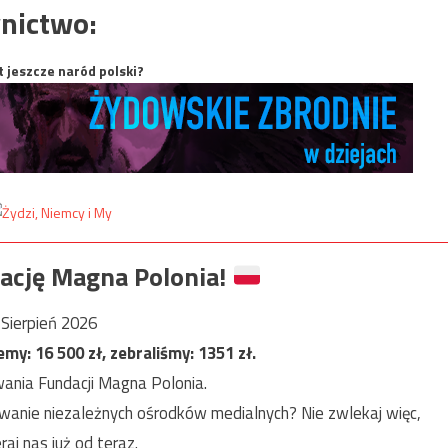
nictwo:
t jeszcze naród polski?
ację Magna Polonia!
Sierpień 2026
jemy:
16 500
zł, zebraliśmy:
1351
zł.
ania Fundacji Magna Polonia.
anie niezależnych ośrodków medialnych? Nie zwlekaj więc,
raj nas już od teraz.