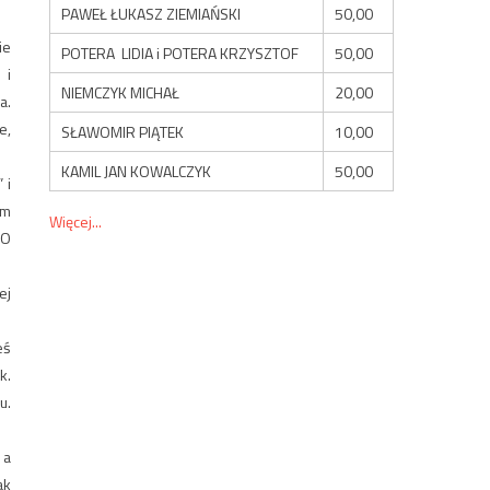
PAWEŁ ŁUKASZ ZIEMIAŃSKI
50,00
ie
POTERA LIDIA i POTERA KRZYSZTOF
50,00
 i
NIEMCZYK MICHAŁ
20,00
a.
e,
SŁAWOMIR PIĄTEK
10,00
KAMIL JAN KOWALCZYK
50,00
 i
em
Więcej...
 O
ej
eś
k.
u.
 a
ak