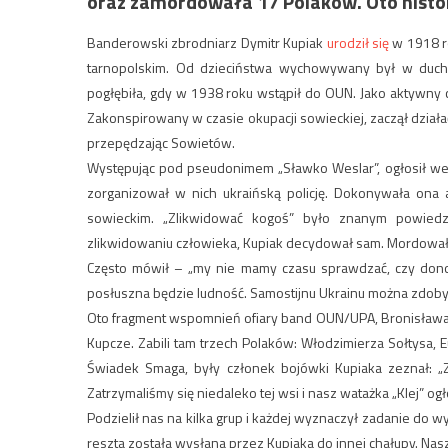
oraz zamordowała 17 Polaków. Oto histor
Banderowski zbrodniarz Dymitr Kupiak
urodził się
w 1918 r
tarnopolskim. Od dzieciństwa wychowywany był w duchu
pogłębiła, gdy w 1938 roku wstąpił do OUN. Jako aktywny c
Zakonspirowany w czasie okupacji sowieckiej, zaczął działa
przepędzając Sowietów.
Występując pod pseudonimem „Sławko Weslar”, ogłosił we w
zorganizował w nich ukraińską policję. Dokonywała ona
sowieckim. „Zlikwidować kogoś” było znanym powiedz
zlikwidowaniu człowieka, Kupiak decydował sam. Mordował 
Często mówił – „my nie mamy czasu sprawdzać, czy donos
posłuszna będzie ludność. Samostijnu Ukrainu można zdobyć
Oto fragment wspomnień ofiary band OUN/UPA,
Bronisława
Kupcze. Zabili tam trzech Polaków: Włodzimierza Sołtysa, E
Świadek Smaga, były członek bojówki Kupiaka zeznał: „
Zatrzymaliśmy się niedaleko tej wsi i nasz watażka „Klej” o
Podzielił nas na kilka grup i każdej wyznaczył zadanie do w
reszta została wysłana przez Kupiaka do innej chałupy. Nasz