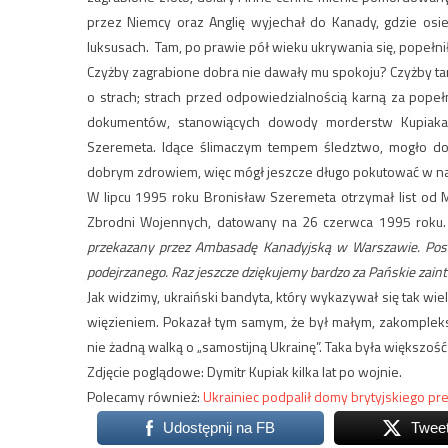
przez Niemcy oraz Anglię wyjechał do Kanady, gdzie osied
luksusach. Tam, po prawie pół wieku ukrywania się, popełn
Czyżby zagrabione dobra nie dawały mu spokoju? Czyżby tar
o strach; strach przed odpowiedzialnością karną za pop
dokumentów, stanowiących dowody morderstw Kupiak
Szeremeta. Idące ślimaczym tempem śledztwo, mogło dop
dobrym zdrowiem, więc mógł jeszcze długo pokutować w na
W lipcu 1995 roku Bronisław Szeremeta otrzymał list od M
Zbrodni Wojennych, datowany na 26 czerwca 1995 roku
przekazany przez Ambasadę Kanadyjską w Warszawie. Post
podejrzanego. Raz jeszcze dziękujemy bardzo za Pańskie zaint
Jak widzimy, ukraiński bandyta, który wykazywał się tak wi
więzieniem. Pokazał tym samym, że był małym, zakompleksio
nie żadną walką o „samostijną Ukrainę”. Taka była większo
Zdjęcie poglądowe: Dymitr Kupiak kilka lat po wojnie.
Polecamy również:
Ukrainiec podpalił domy brytyjskiego pr
Udostępnij na FB
Twee