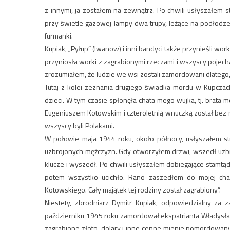
z innymi, ja zostałem na zewnątrz. Po chwili usłyszałem
przy świetle gazowej lampy dwa trupy, leżące na podłodze
furmanki.
Kupiak, „Pyłup” (Iwanow) i inni bandyci także przynieśli wo
przyniosła worki z zagrabionymi rzeczami i wszyscy pojec
zrozumiałem, że ludzie we wsi zostali zamordowani dlatego, 
Tutaj z kolei zeznania drugiego świadka mordu w Kupcza
dzieci. W tym czasie spłonęła chata mego wujka, tj. brata 
Eugeniuszem Kotowskim i czteroletnią wnuczką został bez
wszyscy byli Polakami.
W połowie maja 1944 roku, około północy, usłyszałem st
uzbrojonych mężczyzn. Gdy otworzyłem drzwi, wszedł uzbr
klucze i wyszedł. Po chwili usłyszałem dobiegające stamtą
potem wszystko ucichło. Rano zaszedłem do mojej cha
Kotowskiego. Cały majątek tej rodziny został zagrabiony”.
Niestety, zbrodniarz Dymitr Kupiak, odpowiedzialny za
październiku 1945 roku zamordował ekspatrianta Władysław
zagrabione złoto, dolary i inne cenne mienie pomordowanyc