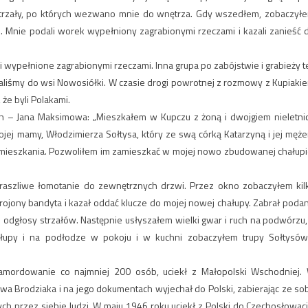
 strzały, po których wezwano mnie do wnętrza. Gdy wszedłem, zobaczył
. Mnie podali worek wypełniony zagrabionymi rzeczami i kazali zanieść 
rki wypełnione zagrabionymi rzeczami. Inna grupa po zabójstwie i grabieży t
haliśmy do wsi Nowosiółki. W czasie drogi powrotnej z rozmowy z Kupiaki
że byli Polakami.
ch – Jana Maksimowa: „Mieszkałem w Kupczu z żoną i dwojgiem nieletni
mojej mamy, Włodzimierza Sołtysa, który ze swą córką Katarzyną i jej męż
 mieszkania. Pozwoliłem im zamieszkać w mojej nowo zbudowanej chałupi
raszliwe łomotanie do zewnętrznych drzwi. Przez okno zobaczyłem kil
ojony bandyta i kazał oddać klucze do mojej nowej chałupy. Zabrał poda
d odgłosy strzałów. Następnie usłyszałem wielki gwar i ruch na podwórzu,
łupy i na podłodze w pokoju i w kuchni zobaczyłem trupy Sołtysów
 zamordowanie co najmniej 200 osób, uciekł z Małopolski Wschodniej.
a Brodziaka i na jego dokumentach wyjechał do Polski, zabierając ze so
h przez siebie ludzi. W maju 1946 roku uciekł z Polski do Czechosłowacji