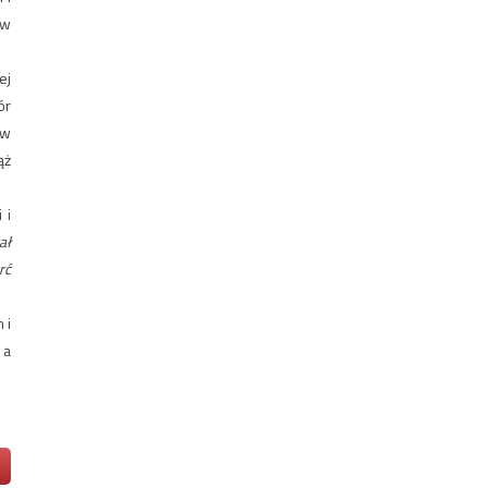
 w
ej
ór
aw
ąż
 i
ał
rć
 i
 a