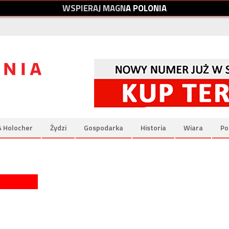
W
S
P
I
E
R
A
J
M
A
G
N
A
P
O
L
O
N
I
A
& Holocher
Żydzi
Gospodarka
Historia
Wiara
Po