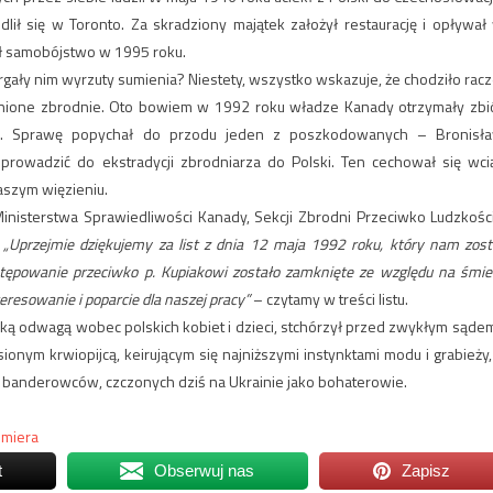
lił się w Toronto. Za skradziony majątek założył restaurację i opływał
ił samobójstwo w 1995 roku.
gały nim wyrzuty sumienia? Niestety, wszystko wskazuje, że chodziło racz
ełnione zbrodnie. Oto bowiem w 1992 roku władze Kanady otrzymały zbi
a. Sprawę popychał do przodu jeden z poszkodowanych – Bronisł
rowadzić do ekstradycji zbrodniarza do Polski. Ten cechował się wci
szym więzieniu.
inisterstwa Sprawiedliwości Kanady, Sekcji Zbrodni Przeciwko Ludzkości
.
„Uprzejmie dziękujemy za list z dnia 12 maja 1992 roku, który nam zost
ępowanie przeciwko p. Kupiakowi zostało zamknięte ze względu na śmie
eresowanie i poparcie dla naszej pracy”
– czytamy w treści listu.
elką odwagą wobec polskich kobiet i dzieci, stchórzył przed zwykłym sądem
nym krwiopijcą, keirującym się najniższymi instynktami modu i grabieży,
ść banderowców, czczonych dziś na Ukrainie jako bohaterowie.
emiera
t
Obserwuj nas
Zapisz