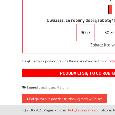
Uważasz, że robimy dobrą robotę? Ni
30 zł
50 zł
Zobacz kto w
Dziękujemy za pomoc prawną Kancelarii Prawnej Litwin:
http
PODOBA CI SIĘ TO CO ROBI
Tagged
banderyzm
,
Historia
Nawigacja
Policja rozbiła oddział gruzińskiej mafii w Polsce
wpisu
(c) 2016-2023 Magna Polonia
|
Polityka prywatności
|
Editorial 