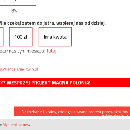
8%
e czekaj zatem do jutra, wspieraj nas od dzisiaj.
100 zł
Inna kwota
parł nas tym miesiącu:
Tutaj
s://kancelaria-litwin.pl
MY? WESPRZYJ PROJEKT MAGNA POLONIA!
Na rozkaz z Ukrainy, zdelegalizowano protest przewoźników
w Dorohusku
by
MysteryThemes
.