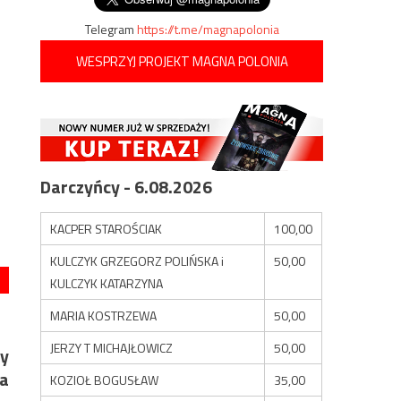
Telegram
https://t.me/magnapolonia
WESPRZYJ PROJEKT MAGNA POLONIA
Darczyńcy - 6.08.2026
KACPER STAROŚCIAK
100,00
KULCZYK GRZEGORZ POLIŃSKA i
50,00
KULCZYK KATARZYNA
MARIA KOSTRZEWA
50,00
JERZY T MICHAJŁOWICZ
50,00
y
wa
KOZIOŁ BOGUSŁAW
35,00