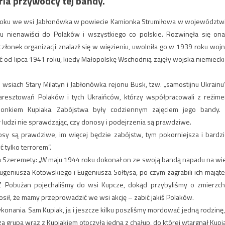
ia przywódcy tej bandy.
oku we wsi Jabłonówka w powiecie Kamionka Strumiłowa w województw
 nienawiści do Polaków i wszystkiego co polskie. Rozwinęła się ona
złonek organizacji znalazł się w więzieniu, uwolniła go w 1939 roku wojn
ć od lipca 1941 roku, kiedy Małopolskę Wschodnią zajęły wojska niemiecki
siach Stary Milatyn i Jabłonówka rejonu Busk, tzw. „samostijnu Ukrainu”
 aresztowań Polaków i tych Ukraińców, którzy współpracowali z reżim
onkiem Kupiaka. Zabójstwa były codziennym zajęciem jego bandy.
ludzi nie sprawdzając, czy donosy i podejrzenia są prawdziwe.
y są prawdziwe, im więcej będzie zabójstw, tym pokorniejsza i bardzi
 tylko terrorem”.
 Szeremety: „W maju 1944 roku dokonał on ze swoją bandą napadu na wi
ugeniusza Kotowskiego i Eugeniusza Sołtysa, po czym zagrabili ich mająte
Z Pobużan pojechaliśmy do wsi Kupcze, dokąd przybyliśmy o zmierzch
głosił, że mamy przeprowadzić we wsi akcję – zabić jakiś Polaków.
ykonania. Sam Kupiak, ja i jeszcze kilku poszliśmy mordować jedną rodzinę,
a grupa wraz z Kupiakiem otoczyła jedną z chałup, do której wtargnął Kupi