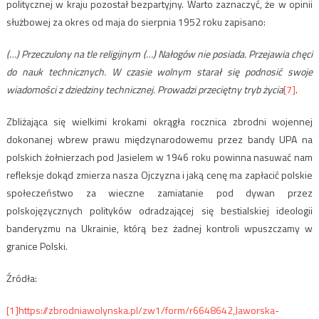
politycznej w kraju pozostał bezpartyjny. Warto zaznaczyć, że w opinii
służbowej za okres od maja do sierpnia 1952 roku zapisano:
(…) Przeczulony na tle religijnym (…) Nałogów nie posiada. Przejawia chęci
do nauk technicznych. W czasie wolnym starał się podnosić swoje
wiadomości z dziedziny technicznej. Prowadzi przeciętny tryb życia
[7]
.
Zbliżająca się wielkimi krokami okrągła rocznica zbrodni wojennej
dokonanej wbrew prawu międzynarodowemu przez bandy UPA na
polskich żołnierzach pod Jasielem w 1946 roku powinna nasuwać nam
refleksje dokąd zmierza nasza Ojczyzna i jaką cenę ma zapłacić polskie
społeczeństwo za wieczne zamiatanie pod dywan przez
polskojęzycznych polityków odradzającej się bestialskiej ideologii
banderyzmu na Ukrainie, którą bez żadnej kontroli wpuszczamy w
granice Polski.
Źródła:
[1]
https://zbrodniawolynska.pl/zw1/form/r6648642,Jaworska-