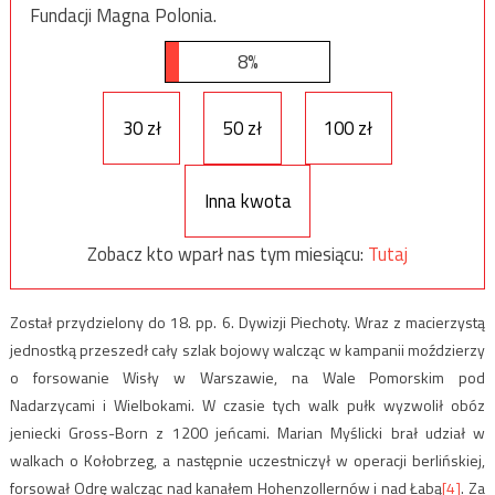
Fundacji Magna Polonia.
8%
30 zł
50 zł
100 zł
Inna kwota
Zobacz kto wparł nas tym miesiącu:
Tutaj
Został przydzielony do 18. pp. 6. Dywizji Piechoty. Wraz z macierzystą
jednostką przeszedł cały szlak bojowy walcząc w kampanii moździerzy
o forsowanie Wisły w Warszawie, na Wale Pomorskim pod
Nadarzycami i Wielbokami. W czasie tych walk pułk wyzwolił obóz
jeniecki Gross-Born z 1200 jeńcami. Marian Myślicki brał udział w
walkach o Kołobrzeg, a następnie uczestniczył w operacji berlińskiej,
forsował Odrę walcząc nad kanałem Hohenzollernów i nad Łabą
[4]
. Za