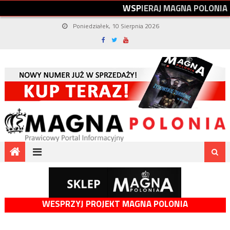
W
S
P
I
E
R
A
J
M
A
G
N
A
P
O
L
O
N
I
A
Poniedziałek, 10 Sierpnia 2026
WESPRZYJ PROJEKT MAGNA POLONIA