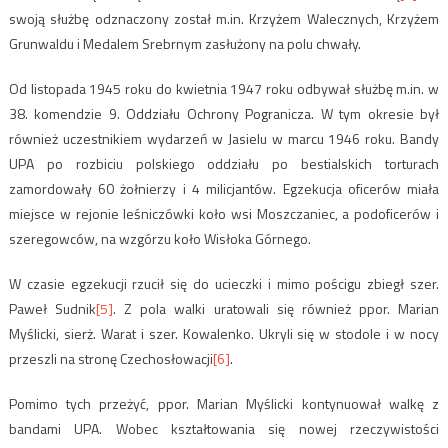
swoją służbę odznaczony został m.in. Krzyżem Walecznych, Krzyżem
Grunwaldu i Medalem Srebrnym zasłużony na polu chwały.
Od listopada 1945 roku do kwietnia 1947 roku odbywał służbę m.in. w
38. komendzie 9. Oddziału Ochrony Pogranicza. W tym okresie był
również uczestnikiem wydarzeń w Jasielu w marcu 1946 roku. Bandy
UPA po rozbiciu polskiego oddziału po bestialskich torturach
zamordowały 60 żołnierzy i 4 milicjantów. Egzekucja oficerów miała
miejsce w rejonie leśniczówki koło wsi Moszczaniec, a podoficerów i
szeregowców, na wzgórzu koło Wisłoka Górnego.
W czasie egzekucji rzucił się do ucieczki i mimo pościgu zbiegł szer.
Paweł Sudnik
[5]
. Z pola walki uratowali się również ppor. Marian
Myślicki, sierż. Warat i szer. Kowalenko. Ukryli się w stodole i w nocy
przeszli na stronę Czechosłowacji
[6]
.
Pomimo tych przeżyć, ppor. Marian Myślicki kontynuował walkę z
bandami UPA. Wobec kształtowania się nowej rzeczywistości