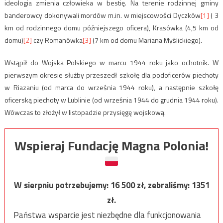
ideologia zmienia człowieka w bestię. Na terenie rodzinnej gminy
banderowcy dokonywali mordów m.in. w miejscowości Dyczków
[1]
( 3
km od rodzinnego domu późniejszego oficera), Krasówka (4,5 km od
domu)
[2]
czy Romanówka
[3]
(7 km od domu Mariana Myślickiego).
Wstąpił do Wojska Polskiego w marcu 1944 roku jako ochotnik. W
pierwszym okresie służby przeszedł szkołę dla podoficerów piechoty
w Riazaniu (od marca do września 1944 roku), a następnie szkołę
oficerską piechoty w Lublinie (od września 1944 do grudnia 1944 roku).
Wówczas to złożył w listopadzie przysięgę wojskową.
Wspieraj Fundację Magna Polonia!
W sierpniu potrzebujemy:
16 500
zł, zebraliśmy:
1351
zł.
Państwa wsparcie jest niezbędne dla funkcjonowania