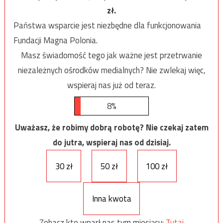
zł.
Państwa wsparcie jest niezbędne dla funkcjonowania
Fundacji Magna Polonia.
Masz świadomość tego jak ważne jest przetrwanie
niezależnych ośrodków medialnych? Nie zwlekaj więc,
wspieraj nas już od teraz.
8%
Uważasz, że robimy dobrą robotę? Nie czekaj zatem
do jutra, wspieraj nas od dzisiaj.
30 zł
50 zł
100 zł
Inna kwota
Zobacz kto wparł nas tym miesiącu:
Tutaj