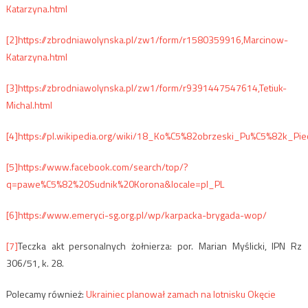
Katarzyna.html
[2]
https://zbrodniawolynska.pl/zw1/form/r1580359916,Marcinow-
Katarzyna.html
[3]
https://zbrodniawolynska.pl/zw1/form/r9391447547614,Tetiuk-
Michal.html
[4]
https://pl.wikipedia.org/wiki/18_Ko%C5%82obrzeski_Pu%C5%82k_Pie
[5]
https://www.facebook.com/search/top/?
q=pawe%C5%82%20Sudnik%20Korona&locale=pl_PL
[6]
https://www.emeryci-sg.org.pl/wp/karpacka-brygada-wop/
[7]
Teczka akt personalnych żołnierza: por. Marian Myślicki, IPN Rz
306/51, k. 28.
Polecamy również:
Ukrainiec planował zamach na lotnisku Okęcie