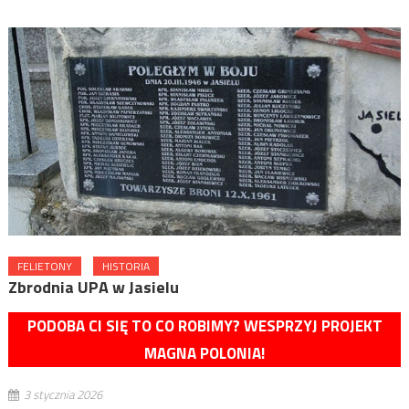
FELIETONY
HISTORIA
Zbrodnia UPA w Jasielu
PODOBA CI SIĘ TO CO ROBIMY? WESPRZYJ PROJEKT
MAGNA POLONIA!
3 stycznia 2026