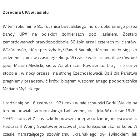
Zbrodnia UPA w Jasielu
W tym roku minie 80. rocznica bestialskiego mordu dokonanego przez
bandy UPA na polskich żołnierzach pod Jasielem. Zostało
zamordowanych prawdopodobnie 60 żołnierzy i czterech milicjantów.
Wśród osób, które przeżyły był Paweł Sudnik, któremu udało się jako
jedynemu zbiec w czasie egzekucji. W czasie walk uratowali się również
ppor. Marian Myślicki, sierż. Warat i szer. Kowalenko. Ukryli się oni w
stodole i w nocy przeszli na stronę Czechosłowacji. Dziś dla Państwa
pragniemy przedstawić krótki biogram wspomnianego podporucznika
Mariana Myślickiego.
Urodził się on 16 czerwca 1921 roku w miejscowości Borki Wielkie na
terenie powiatu tarnopolskiego. Był synem Jana i Julii. W okresie 1928-
1935 ukończył 7 klas szkoły powszechnej w rodzinnej miejscowości.
Podczas II Wojny Światowej pracował jako funkcjonariusz na kolei. W
czasie narastającego szowinizmu ukraińskiego był świadkiem jak