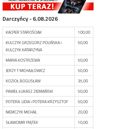
Darczyńcy - 6.08.2026
KACPER STAROŚCIAK
100,00
KULCZYK GRZEGORZ POLIŃSKA i
50,00
KULCZYK KATARZYNA
MARIA KOSTRZEWA
50,00
JERZY T MICHAJŁOWICZ
50,00
KOZIOŁ BOGUSŁAW
35,00
PAWEŁ ŁUKASZ ZIEMIAŃSKI
50,00
POTERA LIDIA i POTERA KRZYSZTOF
50,00
NIEMCZYK MICHAŁ
20,00
SŁAWOMIR PIĄTEK
10,00