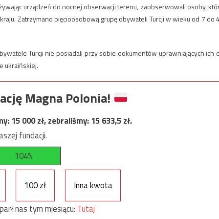
 używając urządzeń do nocnej obserwacji terenu, zaobserwowali osoby, któ
 kraju. Zatrzymano pięcioosobową grupę obywateli Turcji w wieku od 7 do 
bywatele Turcji nie posiadali przy sobie dokumentów uprawniających ich 
e ukraińskiej.
ację Magna Polonia!
my:
15 000
zł, zebraliśmy:
15 633,5
zł.
szej fundacji.
104%
100 zł
Inna kwota
parł nas tym miesiącu:
Tutaj