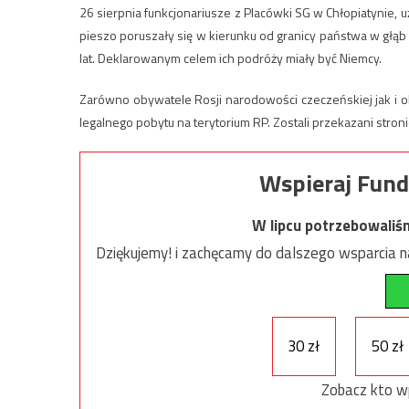
26 sierpnia funkcjonariusze z Placówki SG w Chłopiatynie,
pieszo poruszały się w kierunku od granicy państwa w głąb
lat. Deklarowanym celem ich podróży miały być Niemcy.
Zarówno obywatele Rosji narodowości czeczeńskiej jak i o
legalnego pobytu na terytorium RP. Zostali przekazani stroni
Wspieraj Fund
W lipcu potrzebowaliś
Dziękujemy! i zachęcamy do dalszego wsparcia na
30 zł
50 zł
Zobacz kto w