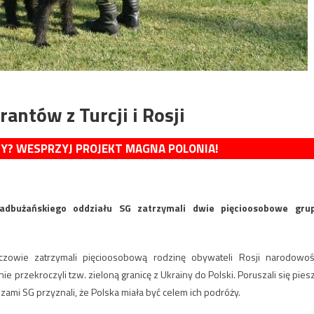
antów z Turcji i Rosji
MY? WESPRZYJ PROJEKT MAGNA POLONIA!
dbużańskiego oddziału SG zatrzymali dwie pięcioosobowe gru
zowie zatrzymali pięcioosobową rodzinę obywateli Rosji narodowoś
ie przekroczyli tzw. zieloną granicę z Ukrainy do Polski. Poruszali się pies
zami SG przyznali, że Polska miała być celem ich podróży.