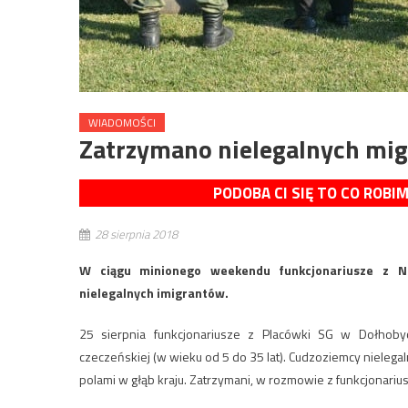
WIADOMOŚCI
Zatrzymano nielegalnych migr
PODOBA CI SIĘ TO CO ROBI
28 sierpnia 2018
W ciągu minionego weekendu funkcjonariusze z Na
nielegalnych imigrantów.
25 sierpnia funkcjonariusze z Placówki SG w Dołhobyc
czeczeńskiej (w wieku od 5 do 35 lat). Cudzoziemcy nielegaln
polami w głąb kraju. Zatrzymani, w rozmowie z funkcjonarius