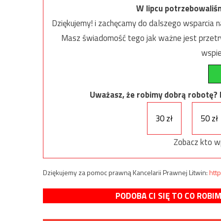
W lipcu potrzebowaliś
Dziękujemy! i zachęcamy do dalszego wsparcia na
Masz świadomość tego jak ważne jest przetrw
wspie
Uważasz, że robimy dobrą robotę? Ni
30 zł
50 zł
Zobacz kto w
Dziękujemy za pomoc prawną Kancelarii Prawnej Litwin:
http
PODOBA CI SIĘ TO CO ROBI