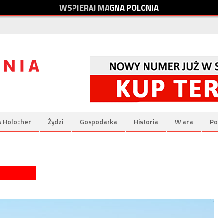
W
S
P
I
E
R
A
J
M
A
G
N
A
P
O
L
O
N
I
A
& Holocher
Żydzi
Gospodarka
Historia
Wiara
Po