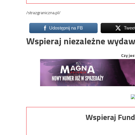
/strazgraniczna.pl/
Udostępnij na FB
Twee
Wspieraj niezależne wydaw
Czy jes
Wspieraj Fund