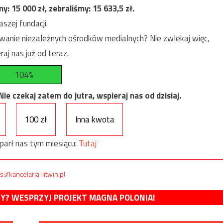
my:
15 000
zł, zebraliśmy:
15 633,5
zł.
szej fundacji.
anie niezależnych ośrodków medialnych? Nie zwlekaj więc,
raj nas już od teraz.
104%
e czekaj zatem do jutra, wspieraj nas od dzisiaj.
100 zł
Inna kwota
parł nas tym miesiącu:
Tutaj
s://kancelaria-litwin.pl
MY? WESPRZYJ PROJEKT MAGNA POLONIA!