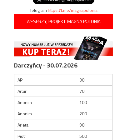
Telegram
https://t.me/magnapolonia
WESPRZYJ PROJEKT MAGNA POLONIA
Darczyńcy - 30.07.2026
AP
30
Artur
70
Anonim
100
Anonim
200
Arleta
90
Piotr
500