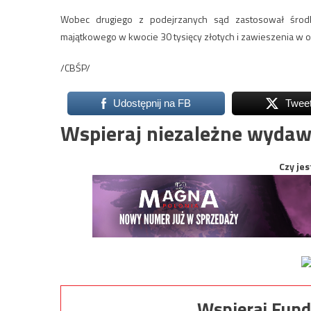
Wobec drugiego z podejrzanych sąd zastosował środ
majątkowego w kwocie 30 tysięcy złotych i zawieszenia w 
/CBŚP/
Udostępnij na FB
Twee
Wspieraj niezależne wydaw
Czy jes
Wspieraj Fund