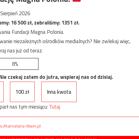
Sierpień 2026
jemy:
16 500
zł, zebraliśmy:
1351
zł.
ania Fundacji Magna Polonia.
anie niezależnych ośrodków medialnych? Nie zwlekaj więc,
raj nas już od teraz.
8%
e czekaj zatem do jutra, wspieraj nas od dzisiaj.
100 zł
Inna kwota
parł nas tym miesiącu:
Tutaj
s://kancelaria-litwin.pl