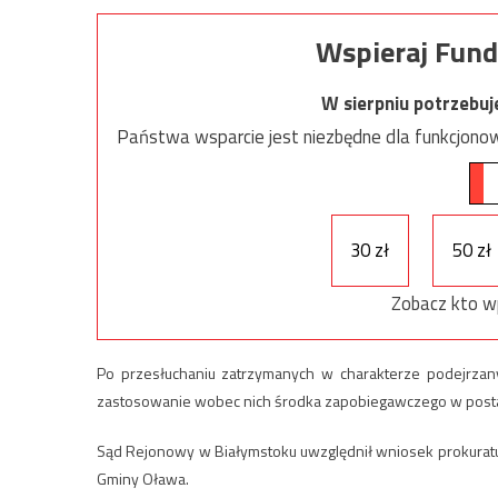
Wspieraj Fund
W sierpniu potrzebu
Państwa wsparcie jest niezbędne dla funkcjonow
30 zł
50 zł
Zobacz kto w
Po przesłuchaniu zatrzymanych w charakterze podejrza
zastosowanie wobec nich środka zapobiegawczego w posta
Sąd Rejonowy w Białymstoku uwzględnił wniosek prokuratu
Gminy Oława.