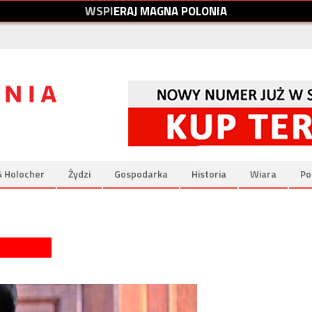
W
S
P
I
E
R
A
J
M
A
G
N
A
P
O
L
O
N
I
A
& Holocher
Żydzi
Gospodarka
Historia
Wiara
Po