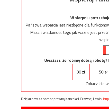
W sierpniu potrzebu
Państwa wsparcie jest niezbędne dla funkcjonow
Masz świadomość tego jak ważne jest przetrw
wspie
Uważasz, że robimy dobrą robotę? Ni
30 zł
50 zł
Zobacz kto w
Dziękujemy za pomoc prawną Kancelarii Prawnej Litwin:
http