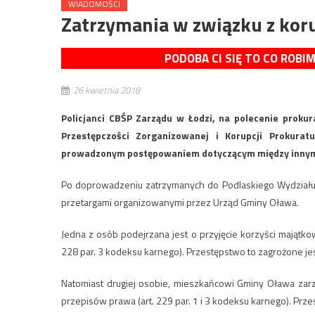
WIADOMOŚCI
Zatrzymania w związku z kor
PODOBA CI SIĘ TO CO ROBI
26 kwietnia 2018
Policjanci CBŚP Zarządu w Łodzi, na polecenie prok
Przestępczości Zorganizowanej i Korupcji Prokura
prowadzonym postępowaniem dotyczącym między innymi
Po doprowadzeniu zatrzymanych do Podlaskiego Wydziału Z
przetargami organizowanymi przez Urząd Gminy Oława.
Jedna z osób podejrzana jest o przyjęcie korzyści mająt
228 par. 3 kodeksu karnego). Przestępstwo to zagrożone jes
Natomiast drugiej osobie, mieszkańcowi Gminy Oława zarz
przepisów prawa (art. 229 par. 1 i 3 kodeksu karnego). Prze