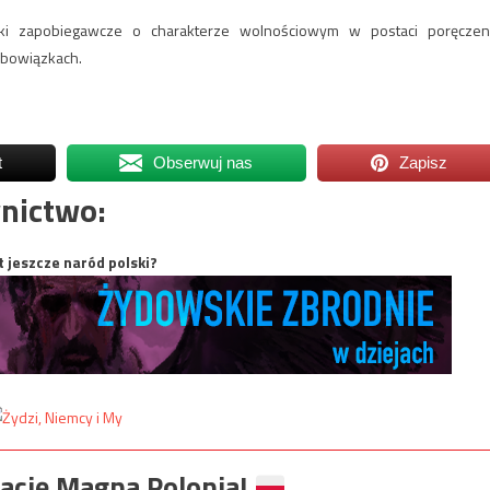
ki zapobiegawcze o charakterze wolnościowym w postaci poręczen
obowiązkach.
t
Obserwuj nas
Zapisz
nictwo:
t jeszcze naród polski?
ację Magna Polonia!