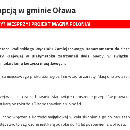
upcją w gminie Oława
MY? WESPRZYJ PROJEKT MAGNA POLONIA!
uratora Podlaskiego Wydziału Zamiejscowego Departamentu do Spr
tury Krajowej w Białymstoku zatrzymali dwie osoby, w związku
 udzielania korzyści majątkowych.
amiejscowego prokurator ogłosił im wczoraj zarzuty. Mają one związek
kowej w zamian za zachowanie stanowiące naruszenie przepisów prawa (ar
t karą od roku do 10 lat pozbawienia wolności.
ucono wręczenie korzyści majątkowej w celu skłonienia go do naruszen
stępstwo to zagrożone jest karą od roku do 10 lat pozbawienia wolności.