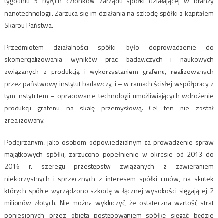
tygodniu 5 byłych członków zarządu spółki działającej w branży
nanotechnologii. Zarzuca się im działania na szkodę spółki z kapitałem
Skarbu Państwa.
Przedmiotem działalności spółki było doprowadzenie do
skomercjalizowania wyników prac badawczych i naukowych
związanych z produkcją i wykorzystaniem grafenu, realizowanych
przez państwowy instytut badawczy, i – w ramach ścisłej współpracy z
tym instytutem – opracowanie technologii umożliwiających wdrożenie
produkcji grafenu na skalę przemysłową. Cel ten nie został
zrealizowany.
Podejrzanym, jako osobom odpowiedzialnym za prowadzenie spraw
majątkowych spółki, zarzucono popełnienie w okresie od 2013 do
2016 r. szeregu przestępstw związanych z zawieraniem
niekorzystnych i sprzecznych z interesem spółki umów, na skutek
których spółce wyrządzono szkodę w łącznej wysokości sięgającej 2
milionów złotych. Nie można wykluczyć, że ostateczna wartość strat
poniesionych przez objętą postępowaniem spółkę sięgać będzie