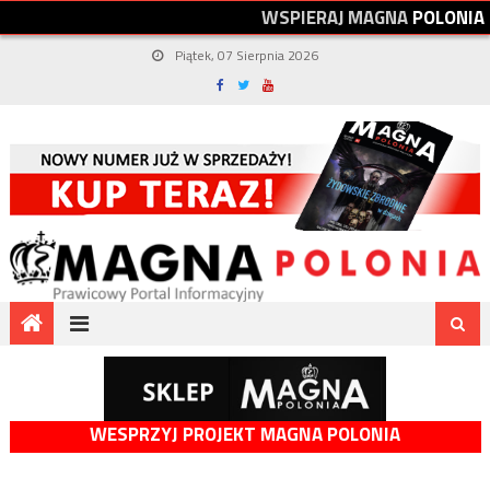
W
S
P
I
E
R
A
J
M
A
G
N
A
P
O
L
O
N
I
A
Piątek, 07 Sierpnia 2026
WESPRZYJ PROJEKT MAGNA POLONIA