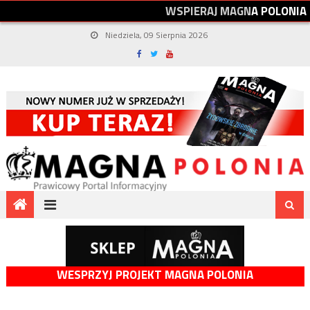
W
S
P
I
E
R
A
J
M
A
G
N
A
P
O
L
O
N
I
A
Niedziela, 09 Sierpnia 2026
WESPRZYJ PROJEKT MAGNA POLONIA