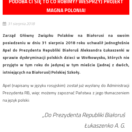
PODOBA CI SIĘ TO CO ROBIMY? WESPRZYJ PROJEKT
MAGNA POLONIA!
31 sierpnia 2018
Zarząd Główny Związku Polaków na Białorusi na swoim
posiedzeniu w dniu 31 sierpnia 2018 roku uchwalił jednogłośnie
Apel do Prezydenta Republiki Białoruś Aleksandra Łukaszenki w
sprawie dyskryminacji polskich dzieci w Wołkowysku, których nie
przyjęto w tym roku do jedynej w tym mieście (jednej z dwóch,
istniejących na Białorusi) Polskiej Szkoły.
Apel (napisany w języku rosyjskim) został już wysłany do Administracji
Prezydenta RB, więc możemy zapoznać Państwa z jego tłumaczeniem
na język polski:
„Do Prezydenta Republiki Białoruś
Łukaszenko A. G.