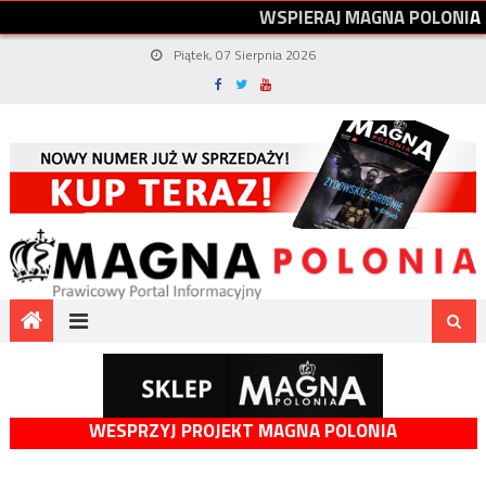
W
S
P
I
E
R
A
J
M
A
G
N
A
P
O
L
O
N
I
A
Piątek, 07 Sierpnia 2026
WESPRZYJ PROJEKT MAGNA POLONIA