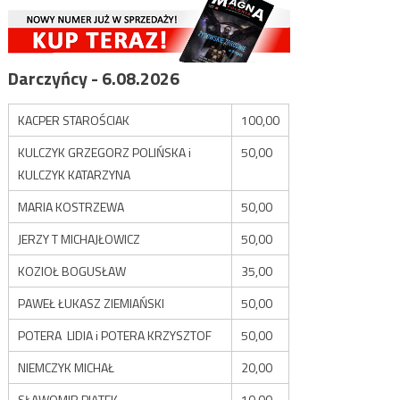
Darczyńcy - 6.08.2026
KACPER STAROŚCIAK
100,00
KULCZYK GRZEGORZ POLIŃSKA i
50,00
KULCZYK KATARZYNA
MARIA KOSTRZEWA
50,00
JERZY T MICHAJŁOWICZ
50,00
KOZIOŁ BOGUSŁAW
35,00
PAWEŁ ŁUKASZ ZIEMIAŃSKI
50,00
POTERA LIDIA i POTERA KRZYSZTOF
50,00
NIEMCZYK MICHAŁ
20,00
SŁAWOMIR PIĄTEK
10,00