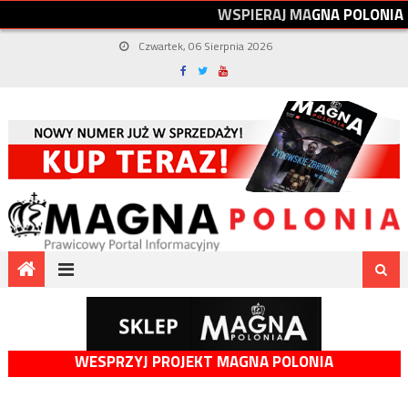
W
S
P
I
E
R
A
J
M
A
G
N
A
P
O
L
O
N
I
A
Czwartek, 06 Sierpnia 2026
WESPRZYJ PROJEKT MAGNA POLONIA