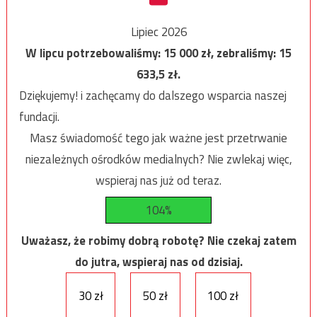
Lipiec 2026
W lipcu potrzebowaliśmy:
15 000
zł, zebraliśmy:
15
633,5
zł.
Dziękujemy! i zachęcamy do dalszego wsparcia naszej
fundacji.
Masz świadomość tego jak ważne jest przetrwanie
niezależnych ośrodków medialnych? Nie zwlekaj więc,
wspieraj nas już od teraz.
104%
Uważasz, że robimy dobrą robotę? Nie czekaj zatem
do jutra, wspieraj nas od dzisiaj.
30 zł
50 zł
100 zł