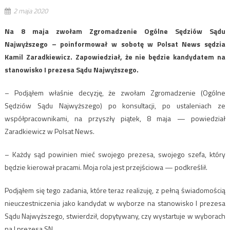
2 maja 2020
Na 8 maja zwołam Zgromadzenie Ogólne Sędziów Sądu
Najwyższego – poinformował w sobotę w Polsat News sędzia
Kamil Zaradkiewicz. Zapowiedział, że nie będzie kandydatem na
stanowisko I prezesa Sądu Najwyższego.
– Podjąłem właśnie decyzję, że zwołam Zgromadzenie (Ogólne
Sędziów Sądu Najwyższego) po konsultacji, po ustaleniach ze
współpracownikami, na przyszły piątek, 8 maja — powiedział
Zaradkiewicz w Polsat News.
– Każdy sąd powinien mieć swojego prezesa, swojego szefa, który
będzie kierował pracami. Moja rola jest przejściowa — podkreślił.
Podjąłem się tego zadania, które teraz realizuję, z pełną świadomością
nieuczestniczenia jako kandydat w wyborze na stanowisko I prezesa
Sądu Najwyższego, stwierdził, dopytywany, czy wystartuje w wyborach
na I prezesa SN.