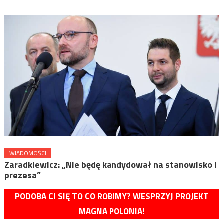
WIADOMOŚCI
Zaradkiewicz: „Nie będę kandydował na stanowisko I
prezesa”
PODOBA CI SIĘ TO CO ROBIMY? WESPRZYJ PROJEKT
MAGNA POLONIA!