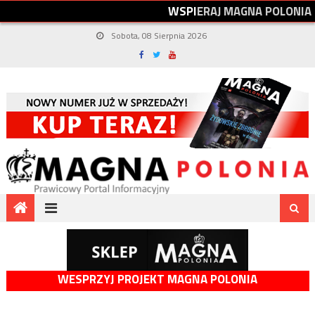
W
S
P
I
E
R
A
J
M
A
G
N
A
P
O
L
O
N
I
A
Sobota, 08 Sierpnia 2026
WESPRZYJ PROJEKT MAGNA POLONIA