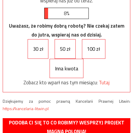
wspieraj nas już od teraz.
8%
Uważasz, że robimy dobrą robotę? Nie czekaj zatem
do jutra, wspieraj nas od dzisiaj.
30 zł
50 zł
100 zł
Inna kwota
Zobacz kto wparł nas tym miesiącu:
Tutaj
Dziękujemy za pomoc prawną Kancelarii Prawnej Litwin:
https://kancelaria-litwin.pl
PODOBA CI SIĘ TO CO ROBIMY? WESPRZYJ PROJEKT
MAGNA POLONIA!