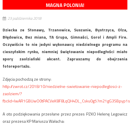
MAGNA POLONIA!
23 października 2018
Dziecka ze Stonawy, Trzanowice, Suszanie, Bystrzyca, Olza,
Błędowice, Bez miana, TA Grupa, Gimnaści, Gorol i Ampli Fire.
Oczywiście to nie jedyni wykonawcy niedzielnego programu na
cieszyńskim rynku, niemniej świętowanie niepodległości miało
spory zaolziański akcent. Zapraszamy do obejrzenia
fotoreportażu.
Zdjęcia pochodzą ze strony:
http://zwrot.cz/2018/10/niedzielne-swietowanie-niepodleglosci-z-
zaolziem/?
fbclid=IwAR1GBUwO0tPACVeK8F8LqQH4DL_Csku0g57m21gG3SBpyp1
A oto podziękowania przesłane przez prezes PZKO Helenę Legowicz
oraz prezesa KP Mariusza Wałacha: