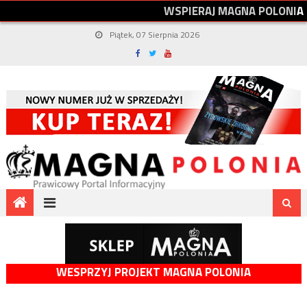
W
S
P
I
E
R
A
J
M
A
G
N
A
P
O
L
O
N
I
A
Piątek, 07 Sierpnia 2026
WESPRZYJ PROJEKT MAGNA POLONIA