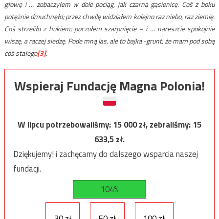
głowę i … zobaczyłem w dole pociąg, jak czarną gąsienicę. Coś z boku
potężnie dmuchnęło; przez chwilę widziałem kolejno raz niebo, raz ziemię.
Coś strzeliło z hukiem; poczułem szarpnięcie – i … nareszcie spokojnie
wiszę, a raczej siedzę. Pode mną las, ale to bajka -grunt, że mam pod sobą
coś stałego
[3]
.
Wspieraj Fundację Magna Polonia!
W lipcu potrzebowaliśmy:
15 000
zł, zebraliśmy:
15
633,5
zł.
Dziękujemy! i zachęcamy do dalszego wsparcia naszej
fundacji.
104%
30 zł
50 zł
100 zł