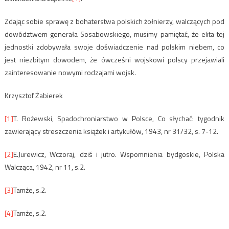
Zdając sobie sprawę z bohaterstwa polskich żołnierzy, walczących pod
dowództwem generała Sosabowskiego, musimy pamiętać, że elita tej
jednostki zdobywała swoje doświadczenie nad polskim niebem, co
jest niezbitym dowodem, że ówcześni wojskowi polscy przejawiali
zainteresowanie nowymi rodzajami wojsk.
Krzysztof Żabierek
[1]
T. Rożewski, Spadochroniarstwo w Polsce, Co słychać: tygodnik
zawierający streszczenia książek i artykułów, 1943, nr 31/32, s. 7-12.
[2]
E.Jurewicz, Wczoraj, dziś i jutro. Wspomnienia bydgoskie, Polska
Walcząca, 1942, nr 11, s.2.
[3]
Tamże, s.2.
[4]
Tamże, s.2.