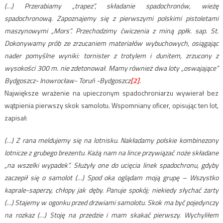
(…) Przerabiamy „trapez”, składanie spadochronów, wieżę
spadochronową. Zapoznajemy się z pierwszymi polskimi pistoletami
maszynowymi „Mors”. Przechodzimy ćwiczenia z miną ppłk. sap. St.
Dokonywamy prób ze zrzucaniem materiałów wybuchowych, osiągając
nader pomyślne wyniki: tornister z trotylem i dunitem, zrzucony z
wysokości 300 m. nie zdetonował. Mamy również dwa loty „oswajające”
Bydgoszcz- Inowrocław- Toruń -Bydgoszcz
[2]
.
Największe wrażenie na upieczonym spadochroniarzu wywierał bez
wątpienia pierwszy skok samolotu. Wspomniany oficer, opisując ten lot,
zapisał:
(…) Z rana meldujemy się na lotnisku. Nakładamy polskie kombinezony
lotnicze z grubego brezentu. Każą nam na lince przywiązać noże składane
„na wszelki wypadek”. Służyły one do ucięcia linek spadochronu, gdyby
zaczepił się o samolot (…) Spod oka oglądam moją grupę – Wszystko
kaprale-saperzy, chłopy jak dęby. Panuje spokój; niekiedy słychać żarty
(…) Stajemy w ogonku przed drzwiami samolotu. Skok ma być pojedynczy
na rozkaz (…) Stoję na przedzie i mam skakać pierwszy. Wychyliłem