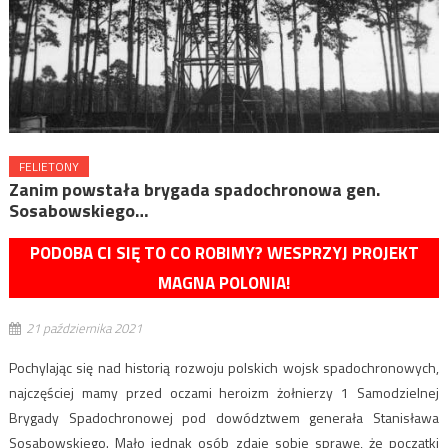
FELIETONY
Zanim powstała brygada spadochronowa gen.
Sosabowskiego…
PODOBA CI SIĘ TO CO ROBIMY? WESPRZYJ PROJEKT
MAGNA POLONIA!
21 października 2021
Pochylając się nad historią rozwoju polskich wojsk spadochronowych,
najczęściej mamy przed oczami heroizm żołnierzy 1 Samodzielnej
Brygady Spadochronowej pod dowództwem generała Stanisława
Sosabowskiego. Mało jednak osób zdaje sobie sprawę, że początki