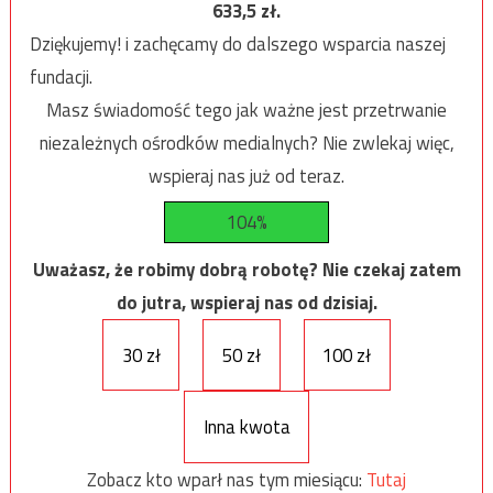
633,5
zł.
Dziękujemy! i zachęcamy do dalszego wsparcia naszej
fundacji.
Masz świadomość tego jak ważne jest przetrwanie
niezależnych ośrodków medialnych? Nie zwlekaj więc,
wspieraj nas już od teraz.
104%
Uważasz, że robimy dobrą robotę? Nie czekaj zatem
do jutra, wspieraj nas od dzisiaj.
30 zł
50 zł
100 zł
Inna kwota
Zobacz kto wparł nas tym miesiącu:
Tutaj