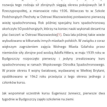
rozwoju tego rodzaju sił zbrojnych sięgają okresu pokojowych lat II
Rzeczypospolitej, a mianowicie roku 1936. Wówczas to w Szkole
Podchorążych Piechoty w Ostrowi Mazowieckiej postawiono pierwszą
wieżę spadochronową. Rok później specjalny kurs spadochronowy
ukończyło 50 podchorążych, którzy na koniec nauki wykonali desant na
plac ćwiczeń w Ostrowi Mazowieckiej
[1]
. Dwa lata później takie wieże
wybudowano w kilkunastu innych miastach polskich. W związku z coraz
większym zagrożeniem zajęcia Wolnego Miasta Gdańska przez
niemieckie siły zbrojne pod wodzą Adolfa Hitlera, w maju 1939 roku w
Bydgoszczy rozpoczęto pierwszy i jedyny zrealizowany kurs
spadochronowy w ramach Wojskowego Ośrodka Spadochronowego.
W prasie okresu II wojny światowej, wydawanej w Wielkiej Brytanii,
opublikowano w 1942 roku przeżycia z tego okresu jednego z
członków kursu.
Jak wspominał uczestnik kursu Eugeniusz Jurewicz, pierwsze dwa
tygodnie w Bydgoszczy zajęło szkolenie na ziemi: