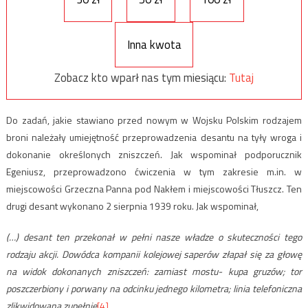
Inna kwota
Zobacz kto wparł nas tym miesiącu:
Tutaj
Do zadań, jakie stawiano przed nowym w Wojsku Polskim rodzajem
broni należały umiejętność przeprowadzenia desantu na tyły wroga i
dokonanie określonych zniszczeń. Jak wspominał podporucznik
Egeniusz, przeprowadzono ćwiczenia w tym zakresie m.in. w
miejscowości Grzeczna Panna pod Nakłem i miejscowości Tłuszcz. Ten
drugi desant wykonano 2 sierpnia 1939 roku. Jak wspominał,
(…) desant ten przekonał w pełni nasze władze o skuteczności tego
rodzaju akcji. Dowódca kompanii kolejowej saperów złapał się za głowę
na widok dokonanych zniszczeń: zamiast mostu- kupa gruzów; tor
poszczerbiony i porwany na odcinku jednego kilometra; linia telefoniczna
zlikwidowana zupełnie
[4]
.