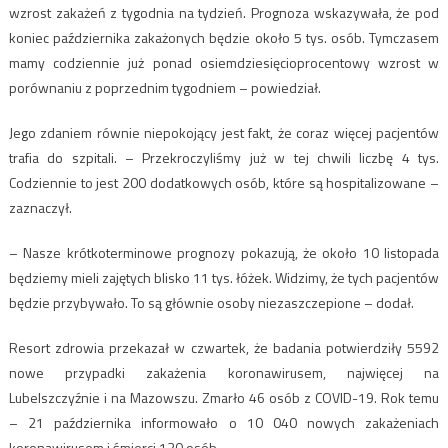
wzrost zakażeń z tygodnia na tydzień. Prognoza wskazywała, że pod
koniec października zakażonych będzie około 5 tys. osób. Tymczasem
mamy codziennie już ponad osiemdziesięcioprocentowy wzrost w
porównaniu z poprzednim tygodniem – powiedział.
Jego zdaniem równie niepokojący jest fakt, że coraz więcej pacjentów
trafia do szpitali. – Przekroczyliśmy już w tej chwili liczbę 4 tys.
Codziennie to jest 200 dodatkowych osób, które są hospitalizowane –
zaznaczył.
– Nasze krótkoterminowe prognozy pokazują, że około 10 listopada
będziemy mieli zajętych blisko 11 tys. łóżek. Widzimy, że tych pacjentów
będzie przybywało. To są głównie osoby niezaszczepione – dodał.
Resort zdrowia przekazał w czwartek, że badania potwierdziły 5592
nowe przypadki zakażenia koronawirusem, najwięcej na
Lubelszczyźnie i na Mazowszu. Zmarło 46 osób z COVID-19. Rok temu
– 21 października informowało o 10 040 nowych zakażeniach
koronawirusem i śmierci 130 osób.