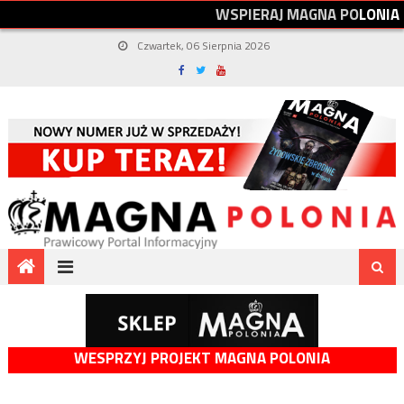
W
S
P
I
E
R
A
J
M
A
G
N
A
P
O
L
O
N
I
A
Czwartek, 06 Sierpnia 2026
WESPRZYJ PROJEKT MAGNA POLONIA