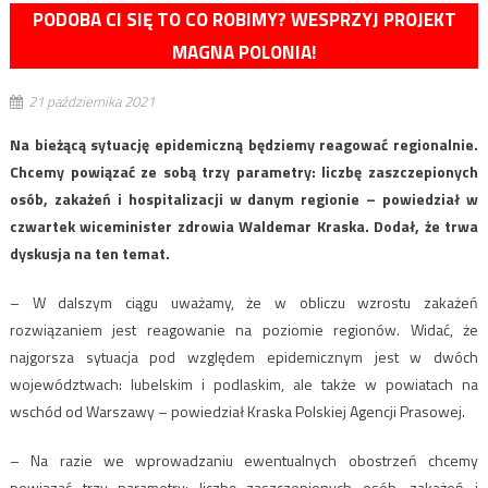
PODOBA CI SIĘ TO CO ROBIMY? WESPRZYJ PROJEKT
MAGNA POLONIA!
21 października 2021
Na bieżącą sytuację epidemiczną będziemy reagować regionalnie.
Chcemy powiązać ze sobą trzy parametry: liczbę zaszczepionych
osób, zakażeń i hospitalizacji w danym regionie – powiedział w
czwartek wiceminister zdrowia Waldemar Kraska. Dodał, że trwa
dyskusja na ten temat.
– W dalszym ciągu uważamy, że w obliczu wzrostu zakażeń
rozwiązaniem jest reagowanie na poziomie regionów. Widać, że
najgorsza sytuacja pod względem epidemicznym jest w dwóch
województwach: lubelskim i podlaskim, ale także w powiatach na
wschód od Warszawy – powiedział Kraska Polskiej Agencji Prasowej.
– Na razie we wprowadzaniu ewentualnych obostrzeń chcemy
powiązać trzy parametry: liczbę zaszczepionych osób, zakażeń i