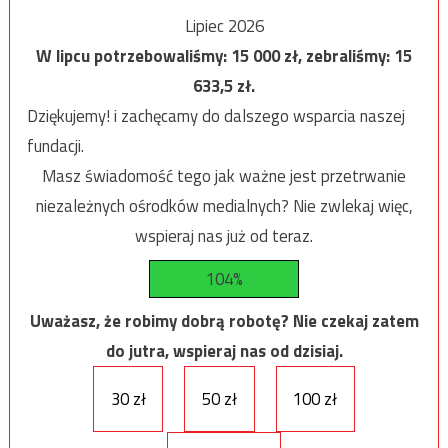
Lipiec 2026
W lipcu potrzebowaliśmy:
15 000
zł, zebraliśmy:
15
633,5
zł.
Dziękujemy! i zachęcamy do dalszego wsparcia naszej
fundacji.
Masz świadomość tego jak ważne jest przetrwanie
niezależnych ośrodków medialnych? Nie zwlekaj więc,
wspieraj nas już od teraz.
104%
Uważasz, że robimy dobrą robotę? Nie czekaj zatem
do jutra, wspieraj nas od dzisiaj.
30 zł
50 zł
100 zł