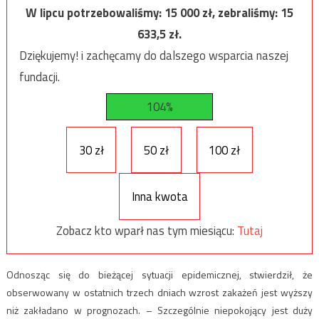
W lipcu potrzebowaliśmy:
15 000
zł, zebraliśmy:
15
633,5
zł.
Dziękujemy! i zachęcamy do dalszego wsparcia naszej
fundacji.
104%
30 zł
50 zł
100 zł
Inna kwota
Zobacz kto wparł nas tym miesiącu:
Tutaj
Odnosząc się do bieżącej sytuacji epidemicznej, stwierdził, że
obserwowany w ostatnich trzech dniach wzrost zakażeń jest wyższy
niż zakładano w prognozach. – Szczególnie niepokojący jest duży