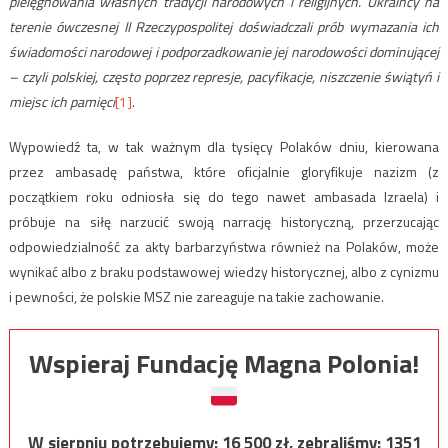
pielęgnowania własnych tradycji narodowych i religijnych. Ukraińcy na
terenie ówczesnej II Rzeczypospolitej doświadczali prób wymazania ich
świadomości narodowej i podporzadkowanie jej narodowości dominującej
– czyli polskiej, często poprzez represje, pacyfikacje, niszczenie świątyń i
miejsc ich pamięci
[1]
.
Wypowiedź ta, w tak ważnym dla tysięcy Polaków dniu, kierowana
przez ambasadę państwa, które oficjalnie gloryfikuje nazizm (z
początkiem roku odniosła się do tego nawet ambasada Izraela) i
próbuje na siłę narzucić swoją narrację historyczną, przerzucając
odpowiedzialność za akty barbarzyństwa również na Polaków, może
wynikać albo z braku podstawowej wiedzy historycznej, albo z cynizmu
i pewności, że polskie MSZ nie zareaguje na takie zachowanie.
Wspieraj Fundację Magna Polonia!
W sierpniu potrzebujemy:
16 500
zł, zebraliśmy:
1351