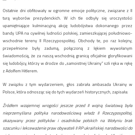
Ostatnie dni obfitowały w ogromne emocje polityczne, związane z II
turą wyborów prezydenckich. W ich tle odbyły się uroczystości
upamiętniające kulminacyjną akcję ludobójstwa dokonanego przez
bandy UPA na cywilnej ludności polskiej, zamieszkującej południowo-
wschodnie tereny II Rzeczypospolitej. Obchody te, po raz kolejny,
przepełnione były zadumą, połączoną z lękiem wywołanym
świadomością, że za naszą wschodnią granicą oficjalnie gloryfikowani
się ludobójcy, którzy w drodze do „samoistnej Ukrainy” szli ręka w rękę
z Adolfem Hitlerem.
W związku z tym wydarzeniem, głos zabrała ambasada Ukrainy w
Polsce, która odnosząc się do tych wydarzeń historycznych, zapisała:
Źródłem wzajemnej wrogości jeszcze przed II wojną światową była
nieprzemyślana polityka narodowościową władz II Rzeczypospolitej,
okazywany przez polityków i osadników polskich na Wołyniu brak
szacunku i lekceważenie praw obywateli II RP ukraińskiej narodowości do