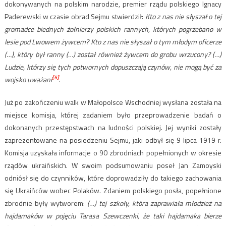
dokonywanych na polskim narodzie, premier rządu polskiego Ignacy
Paderewski w czasie obrad Sejmu stwierdził:
Kto z nas nie słyszał o tej
gromadce biednych żołnierzy polskich rannych, których pogrzebano w
lesie pod Lwowem żywcem? Kto z nas nie słyszał o tym młodym oficerze
(…), który był ranny (…) został również żywcem do grobu wrzucony? (…)
Ludzie, którzy się tych potwornych dopuszczają czynów, nie mogą być za
[5]
wojsko uważani
.
Już po zakończeniu walk w Małopolsce Wschodniej wysłana została na
miejsce komisja, której zadaniem było przeprowadzenie badań o
dokonanych przestępstwach na ludności polskiej. Jej wyniki zostały
zaprezentowane na posiedzeniu Sejmu, jaki odbył się 9 lipca 1919 r.
Komisja uzyskała informacje o 90 zbrodniach popełnionych w okresie
rządów ukraińskich. W swoim podsumowaniu poseł Jan Zamoyski
odniósł się do czynników, które doprowadziły do takiego zachowania
się Ukraińców wobec Polaków. Zdaniem polskiego posła, popełnione
zbrodnie były wytworem:
(…) tej szkoły, która zaprawiała młodzież na
hajdamaków w pojęciu Tarasa Szewczenki, że taki hajdamaka bierze