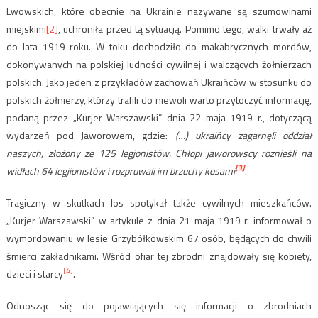
Lwowskich, które obecnie na Ukrainie nazywane są szumowinami
miejskimi
[2]
, uchroniła przed tą sytuacją. Pomimo tego, walki trwały aż
do lata 1919 roku. W toku dochodziło do makabrycznych mordów,
dokonywanych na polskiej ludności cywilnej i walczących żołnierzach
polskich. Jako jeden z przykładów zachowań Ukraińców w stosunku do
polskich żołnierzy, którzy trafili do niewoli warto przytoczyć informację,
podaną przez „Kurjer Warszawski” dnia 22 maja 1919 r., dotyczącą
wydarzeń pod Jaworowem, gdzie:
(…) ukraińcy zagarnęli oddział
naszych, złożony ze 125 legjonistów. Chłopi jaworowscy roznieśli na
[3]
widłach 64 legjionistów i rozpruwali im brzuchy kosami
.
Tragiczny w skutkach los spotykał także cywilnych mieszkańców.
„Kurjer Warszawski” w artykule z dnia 21 maja 1919 r. informował o
wymordowaniu w lesie Grzybółkowskim 67 osób, będących do chwili
śmierci zakładnikami. Wśród ofiar tej zbrodni znajdowały się kobiety,
[4]
dzieci i starcy
.
Odnosząc się do pojawiających się informacji o zbrodniach