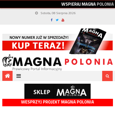
W
S
P
I
E
R
A
J
M
A
G
N
A
P
O
L
O
N
I
A
Sobota, 08 Sierpnia 2026
WESPRZYJ PROJEKT MAGNA POLONIA