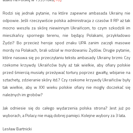
Rodzi się jednak pytanie, na które zapewne ambasada Ukrainy nie
odpowie. Jeśli rzeczywiście polska administracja z czasów II RP aż tak
mocno weszła za skórę niewinnym Ukraińcom, to czym szkodzili im
mieszkańcy spornego terenu, nie będący Polakami, przykładowo
Żydzi? Bo przecież heroje spod znaku UPA zanim zaczęli masowe
mordy na Polakach, brali udział w mordowaniu Żydów. Drugie pytanie,
które nasuwa się po przeczytaniu tekstu ambasady Ukrainy brzmi: Czy
rzekome krzywdy Ukraińców były aż tak wielkie, aby ofiary polskie
przed śmiercią musiały przeżywać tortury poprzez gwałty, wbijanie na
sztachety, zdzieranie skóry itd.? Czy rzekome krzywdy Ukraińców były
tak wielkie, aby w XXI wieku polskie ofiary nie mogły doczekać się
należnych im grobów?
Jak odniesie się do całego wydarzenia polska strona? Jest już po
wyborach, a Polacy nie mają dobrej pamięci. Kolejne wybory za 3 lata.
Lesław Bartnicki