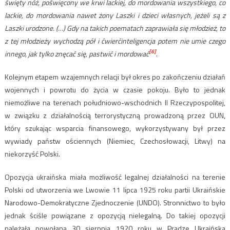
święty nóż, poświęcony we krwi lackiej, do mordowania wszystkiego, co
lackie, do mordowania nawet żony Laszki i dzieci własnych, jeżeli są z
Laszki urodzone. (…) Gdy na takich poematach zaprawiała się młodzież, to
z tej młodzieży wychodzą pół i ćwierćinteligencja potem nie umie czego
[6]
innego, jak tylko znęcać się, pastwić i mordować
.
Kolejnym etapem wzajemnych relacji był okres po zakończeniu działań
wojennych i powrotu do życia w czasie pokoju. Było to jednak
niemożliwe na terenach południowo-wschodnich II Rzeczypospolitej,
w związku z działalnością terrorystyczną prowadzoną przez OUN,
który szukając wsparcia finansowego, wykorzystywany był przez
wywiady państw ościennych (Niemiec, Czechosłowacji, Litwy) na
niekorzyść Polski.
Opozycja ukraińska miała możliwość legalnej działalności na terenie
Polski od utworzenia we Lwowie 11 lipca 1925 roku partii Ukraińskie
Narodowo-Demokratyczne Zjednoczenie (UNDO). Stronnictwo to było
jednak ściśle powiązane z opozycją nielegalną. Do takiej opozycji
należała powołana 30 sierpnia 1920 roku w Pradze Ukraińska