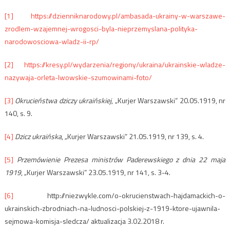
[1]
https://dzienniknarodowy.pl/ambasada-ukrainy-w-warszawe-
zrodlem-wzajemnej-wrogosci-byla-nieprzemyslana-polityka-
narodowosciowa-wladz-ii-rp/
[2]
https://kresy.pl/wydarzenia/regiony/ukraina/ukrainskie-wladze-
nazywaja-orleta-lwowskie-szumowinami-foto/
[3]
Okrucieństwa dziczy ukraińskiej
, „Kurjer Warszawski” 20.05.1919, nr
140, s. 9.
[4]
Dzicz ukraińska
, „Kurjer Warszawski” 21.05.1919, nr 139, s. 4.
[5]
Przemówienie Prezesa ministrów Paderewskiego z dnia 22 maja
1919
, „Kurjer Warszawski” 23.05.1919, nr 141, s. 3-4.
[6]
http://niezwykle.com/o-okrucienstwach-hajdamackich-o-
ukrainskich-zbrodniach-na-ludnosci-polskiej-z-1919-ktore-ujawnila-
sejmowa-komisja-sledcza/ aktualizacja 3.02.2018 r.