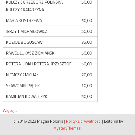
KULCZYK GRZEGORZ POLIŃSKA i
50,00
KULCZYK KATARZYNA
MARIA KOSTRZEWA
50,00
JERZY T MICHAJŁOWICZ
50,00
KOZIOŁ BOGUSŁAW
35,00
PAWEŁ ŁUKASZ ZIEMIAŃSKI
50,00
POTERA LIDIA i POTERA KRZYSZTOF
50,00
NIEMCZYK MICHAŁ
20,00
SŁAWOMIR PIĄTEK
10,00
KAMIL JAN KOWALCZYK
50,00
Więcej...
(c) 2016-2023 Magna Polonia
|
Polityka prywatności
|
Editorial by
MysteryThemes
.