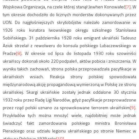
Wojskowa Organizacja, na czele której stanął Jewhen Konowałeć
[7]
. W
tym okresie dochodziło do licznych morderstw dokonywanych przez
UON. Do najgłośniejszych skrytobójstw należało zamordowanie w
1926 roku kuratora lwowskiego okręgu szkolnego Stanisława
Sobińskiego. 31 października 1928 roku emigrant ukraiński Tadeusz
Aziuk strzelał z rewolweru do konsula polskiego Lubaczewskiego w
Pradze
[8]
. W okresie od lipca do listopada 1930 roku szowiniści
ukraińscy dokonali około 220 podpaleń, aktów pobicia i zniszczenia. W
wyniku takich zachowań, strona polska przeprowadzała pacyfikacje w
ukraińskich wsiach. Reakcja strony polskiej spowodowała
międzynarodową akcję propagandową wymierzoną w Polskę ze strony
ukraińskiej. Skargi ukraińskie zostały jednak oddalone 30 stycznia
1932 roku przez Radę Ligi Narodów, gdyż pacyfikacje przeprowadzone
przez rząd polski uznano za sprowokowane terrorem ukraińskim
[9]
.
Przykładów tych można mnożyć wiele, najdobitniej może jednak
świadczyć fakt zamordowania polskiego ministra Bronisława
Pierackiego oraz udziału legionu ukraińskiego po stronie Niemiec w
ataku na Polskę w 1939 roku
[10]
.