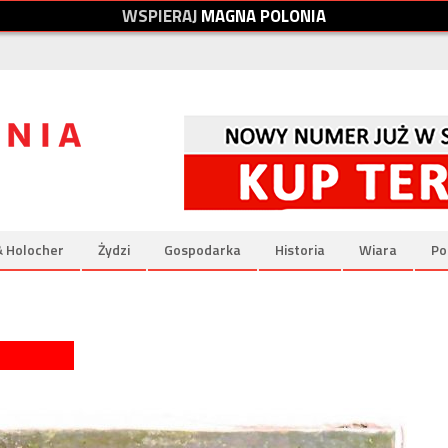
W
S
P
I
E
R
A
J
M
A
G
N
A
P
O
L
O
N
I
A
& Holocher
Żydzi
Gospodarka
Historia
Wiara
Po