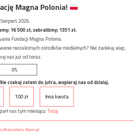
ację Magna Polonia!
Sierpień 2026
jemy:
16 500
zł, zebraliśmy:
1351
zł.
ania Fundacji Magna Polonia.
anie niezależnych ośrodków medialnych? Nie zwlekaj więc,
raj nas już od teraz.
8%
e czekaj zatem do jutra, wspieraj nas od dzisiaj.
100 zł
Inna kwota
parł nas tym miesiącu:
Tutaj
s://kancelaria-litwin.pl