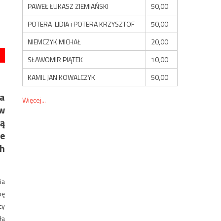
PAWEŁ ŁUKASZ ZIEMIAŃSKI
50,00
POTERA LIDIA i POTERA KRZYSZTOF
50,00
NIEMCZYK MICHAŁ
20,00
SŁAWOMIR PIĄTEK
10,00
KAMIL JAN KOWALCZYK
50,00
ca
Więcej...
ów
ą
ie
ch
ia
bę
cy
ła