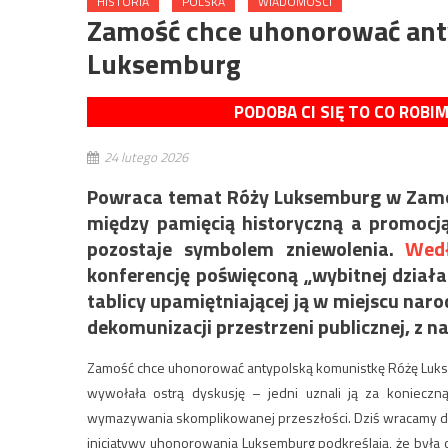
HISTORIA
POLSKA
WIADOMOŚCI
Zamość chce uhonorować ant
Luksemburg
PODOBA CI SIĘ TO CO ROBI
24 lutego 2026
Powraca temat Róży Luksemburg w Zamośc
między pamięcią historyczną a promocją
pozostaje symbolem zniewolenia.
Wedł
konferencję poświęconą „wybitnej dział
tablicy upamiętniającej ją w miejscu nar
dekomunizacji przestrzeni publicznej, z n
Zamość chce uhonorować antypolską komunistkę Różę Lukse
wywołała ostrą dyskusję – jedni uznali ją za konieczną 
wymazywania skomplikowanej przeszłości. Dziś wracamy do
inicjatywy uhonorowania Luksemburg podkreślają, że była o