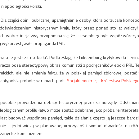
 niepodległości Polski.
Dla części opinii publicznej upamiętnianie osoby, która odrzucała koncepc
doświadczeniem historycznym kraju, który przez ponad sto lat walczył
ch wobec inicjatywy przypomina się, że Luksemburg była współtwórczyn
iej wykorzystywała propaganda PRL.
ia „nie jest czarno-biała”. Podkreślają, że Luksemburg krytykowała Lenina
ykracza poza stereotypowy obraz komunistki z podręczników epoki PRL. T
ickich, ale nie zmienia faktu, że w polskiej pamięci zbiorowej postać 
 antypolską robotę w ramach partii
Socjaldemokracja Królestwa Polskiego
posobie prowadzenia debaty historycznej przez samorządy. Odsłanian
eologicznym profilu łatwo może zostać odebrane jako próba reinterpretac
ast budować wspólnotę pamięci, takie działania często ją jeszcze bardzi
nie – jedni widzą w planowanej uroczystości symbol otwartości na róż
iązanych z komunizmem.