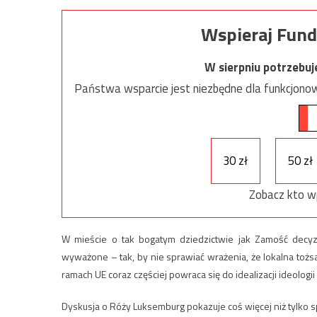
Wspieraj Fund
W sierpniu potrzebu
Państwa wsparcie jest niezbędne dla funkcjonow
30 zł
50 zł
Zobacz kto w
W mieście o tak bogatym dziedzictwie jak Zamość decyz
wyważone – tak, by nie sprawiać wrażenia, że lokalna t
ramach UE coraz częściej powraca się do idealizacji ideologii
Dyskusja o Róży Luksemburg pokazuje coś więcej niż tylko sp