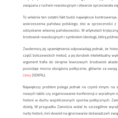
związana z ruchem rewolucyjnym i otwarcie sprzeciwiała się
To właśnie ten ostatni fakt budzi największe kontrowersje. 
wskrzeszenia państwa polskiego, stoi w sprzeczności z 
odzyskanie własnej państwowości. W artykułach krytyczny
środowisk rewolucyjnych i symbolem ideologii, którą późn
Zwolennicy jej upamiętnienia odpowiadają jednak, że histor
część bolszewickich metod, a jej dorobek intelektualny w
argument trafia do skrajnie lewicowych środowisk akadem
pozostaje mocno obciążona politycznie, głównie za swoją
Litwy
(SDKPiL).
Największy problem polega jednak na czymś innym: na s
nowych tablic czy organizowanie konferencji o wyraźnym id
historii w duchu współczesnych sporów politycznych. Zami
dzielą. W przypadku Zamościa widać to szczególnie wyraź
nurty historii, inni dowód na ignorowanie doświadczeń zw