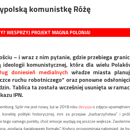
ypolską komunistkę Różę
MY? WESPRZYJ PROJEKT MAGNA POLONIA!
iu – i wraz z nim pytanie, gdzie przebiega grani
 ideologii komunistycznej, która dla wielu Polak
ug doniesień medialnych
władze miasta planuj
aczce ruchu robotniczego” oraz ponowne odsłonięc
odzin. Tablica ta została wcześniej usunięta w rama
akazu IPN.
mburg. Spór nie jest nowy. Już w 2018 roku
decyzja
o zdjęciu upamiętnien
korektę polityki historycznej, inni za przejaw „barbarzyństwa” i pró
 tego samego punktu, choć emocje wydają się jeszcze większe. Zwolenni
na „postacią światowego formatu”. Krytycy przypominają natomiast, że by