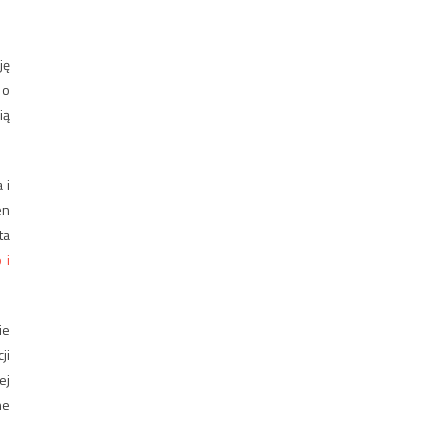
ję
 o
ią
 i
en
ta
 i
ie
ji
ej
ne