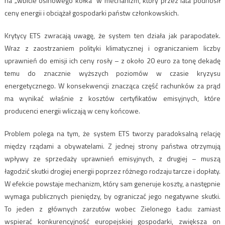
na „wbicie osinowego kołka” w mechanizm, który przez lata podnosił
ceny energii i obciążał gospodarki państw członkowskich.
Krytycy ETS zwracają uwagę, że system ten działa jak parapodatek.
Wraz z zaostrzaniem polityki klimatycznej i ograniczaniem liczby
uprawnień do emisji ich ceny rosły – z około 20 euro za tonę dekadę
temu do znacznie wyższych poziomów w czasie kryzysu
energetycznego. W konsekwencji znacząca część rachunków za prąd
ma wynikać właśnie z kosztów certyfikatów emisyjnych, które
producenci energii wliczają w ceny końcowe.
Problem polega na tym, że system ETS tworzy paradoksalną relację
między rządami a obywatelami. Z jednej strony państwa otrzymują
wpływy ze sprzedaży uprawnień emisyjnych, z drugiej – muszą
łagodzić skutki drogiej energii poprzez różnego rodzaju tarcze i dopłaty.
W efekcie powstaje mechanizm, który sam generuje koszty, a następnie
wymaga publicznych pieniędzy, by ograniczać jego negatywne skutki.
To jeden z głównych zarzutów wobec Zielonego Ładu: zamiast
wspierać konkurencyjność europejskiej gospodarki, zwiększa on