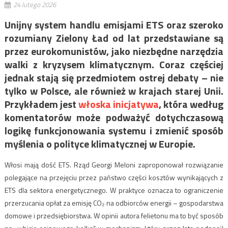
24 lutego 2026
Unijny system handlu emisjami ETS oraz szeroko
rozumiany Zielony Ład od lat przedstawiane są
przez eurokomunistów, jako niezbędne narzędzia
walki z kryzysem klimatycznym. Coraz częściej
jednak stają się przedmiotem ostrej debaty – nie
tylko w Polsce, ale również w krajach starej Unii.
Przykładem jest
włoska inicjatywa
, która według
komentatorów może podważyć dotychczasową
logikę funkcjonowania systemu i zmienić sposób
myślenia o polityce klimatycznej w Europie.
Włosi mają dość ETS. Rząd Georgi Meloni zaproponował rozwiązanie
polegające na przejęciu przez państwo części kosztów wynikających z
ETS dla sektora energetycznego. W praktyce oznacza to ograniczenie
przerzucania opłat za emisję CO₂ na odbiorców energii – gospodarstwa
domowe i przedsiębiorstwa. W opinii autora felietonu ma to być sposób