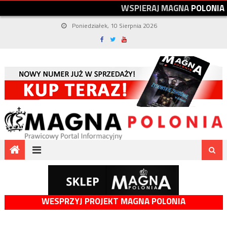
W
S
P
I
E
R
A
J
M
A
G
N
A
P
O
L
O
N
I
A
Poniedziałek, 10 Sierpnia 2026
WESPRZYJ PROJEKT MAGNA POLONIA