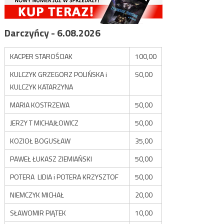
Darczyńcy - 6.08.2026
KACPER STAROŚCIAK
100,00
KULCZYK GRZEGORZ POLIŃSKA i
50,00
KULCZYK KATARZYNA
MARIA KOSTRZEWA
50,00
JERZY T MICHAJŁOWICZ
50,00
KOZIOŁ BOGUSŁAW
35,00
PAWEŁ ŁUKASZ ZIEMIAŃSKI
50,00
POTERA LIDIA i POTERA KRZYSZTOF
50,00
NIEMCZYK MICHAŁ
20,00
SŁAWOMIR PIĄTEK
10,00