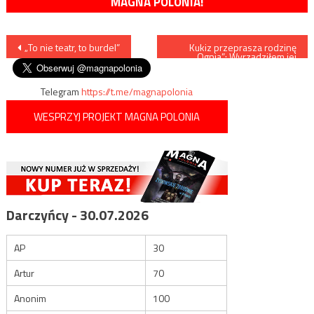
MAGNA POLONIA!
Nawigacja
„To nie teatr, to burdel”
Kukiz przeprasza rodzinę
„Ognia”: Wyrządziłem jej
krzywdę
wpisu
Telegram
https://t.me/magnapolonia
WESPRZYJ PROJEKT MAGNA POLONIA
Darczyńcy - 30.07.2026
AP
30
Artur
70
Anonim
100