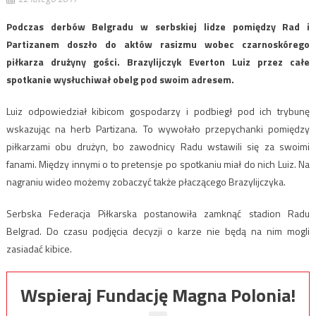
Podczas derbów Belgradu w serbskiej lidze pomiędzy Rad i
Partizanem doszło do aktów rasizmu wobec czarnoskórego
piłkarza drużyny gości. Brazylijczyk Everton Luiz przez całe
spotkanie wysłuchiwał obelg pod swoim adresem.
Luiz odpowiedział kibicom gospodarzy i podbiegł pod ich trybunę
wskazując na herb Partizana. To wywołało przepychanki pomiędzy
piłkarzami obu drużyn, bo zawodnicy Radu wstawili się za swoimi
fanami. Między innymi o to pretensje po spotkaniu miał do nich Luiz. Na
nagraniu wideo możemy zobaczyć także płaczącego Brazylijczyka.
Serbska Federacja Piłkarska postanowiła zamknąć stadion Radu
Belgrad. Do czasu podjęcia decyzji o karze nie będą na nim mogli
zasiadać kibice.
Wspieraj Fundację Magna Polonia!