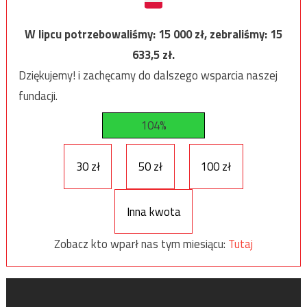
W lipcu potrzebowaliśmy:
15 000
zł, zebraliśmy:
15
633,5
zł.
Dziękujemy! i zachęcamy do dalszego wsparcia naszej
fundacji.
104%
30 zł
50 zł
100 zł
Inna kwota
Zobacz kto wparł nas tym miesiącu:
Tutaj