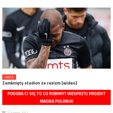
KIBICE
Zamknięty stadion za rasizm [wideo]
PODOBA CI SIĘ TO CO ROBIMY? WESPRZYJ PROJEKT
MAGNA POLONIA!
22 lutego 2017