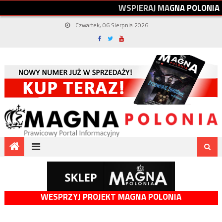
W
S
P
I
E
R
A
J
M
A
G
N
A
P
O
L
O
N
I
A
Czwartek, 06 Sierpnia 2026
WESPRZYJ PROJEKT MAGNA POLONIA