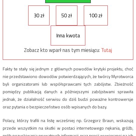
30 zł
50 zł
100 zł
Inna kwota
Zobacz kto wparł nas tym miesiącu:
Tutaj
Fakty te stały się jednym z głównych powodów krytyki projektu, choć
nie przedstawiono dowodów potwierdzających, że twórcy Myrotworca
byli organizatorami lub współsprawcami tych zabójstw. Zbieżność
pomiędzy publikacją danych a późniejszymi zabójstwami sprawiła
jednak, że działalność serwisu do dziś budzi poważne kontrowersje
oraz pytania o bezpieczeństwo osób wpisanych do bazy.
Polacy, którzy trafili na listę wcześniej np. Grzegorz Braun, wskazują
przede wszystkim na skutki w postaci internetowego nękania, gróźb,
prób pozyskiwania prywatnych informacji oraz presji wywieranej na ich