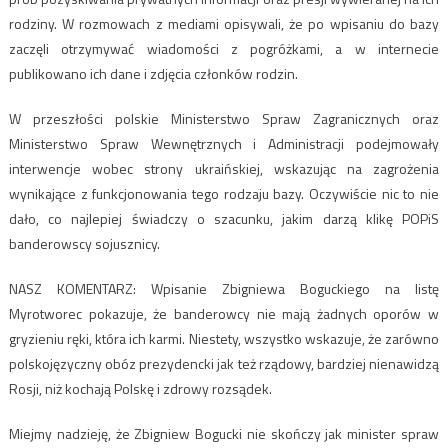
rodziny. W rozmowach z mediami opisywali, że po wpisaniu do bazy
zaczęli otrzymywać wiadomości z pogróżkami, a w internecie
publikowano ich dane i zdjęcia członków rodzin.
W przeszłości polskie Ministerstwo Spraw Zagranicznych oraz
Ministerstwo Spraw Wewnętrznych i Administracji podejmowały
interwencje wobec strony ukraińskiej, wskazując na zagrożenia
wynikające z funkcjonowania tego rodzaju bazy. Oczywiście nic to nie
dało, co najlepiej świadczy o szacunku, jakim darzą klikę POPiS
banderowscy sojusznicy.
NASZ KOMENTARZ: Wpisanie Zbigniewa Boguckiego na listę
Myrotworec pokazuje, że banderowcy nie mają żadnych oporów w
gryzieniu ręki, która ich karmi. Niestety, wszystko wskazuje, że zarówno
polskojęzyczny obóz prezydencki jak też rządowy, bardziej nienawidzą
Rosji, niż kochają Polskę i zdrowy rozsądek.
Miejmy nadzieję, że Zbigniew Bogucki nie skończy jak minister spraw