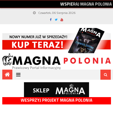
W
S
P
I
E
R
A
J
M
A
G
N
A
P
O
L
O
N
I
A
Czwartek, 06 Sierpnia 2026
WESPRZYJ PROJEKT MAGNA POLONIA