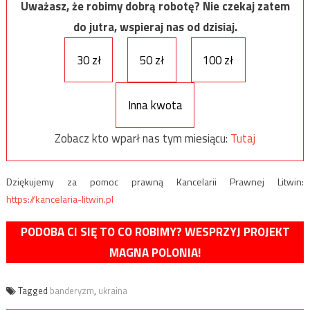
Uważasz, że robimy dobrą robotę? Nie czekaj zatem
do jutra, wspieraj nas od dzisiaj.
30 zł
50 zł
100 zł
Inna kwota
Zobacz kto wparł nas tym miesiącu:
Tutaj
Dziękujemy za pomoc prawną Kancelarii Prawnej Litwin:
https://kancelaria-litwin.pl
PODOBA CI SIĘ TO CO ROBIMY? WESPRZYJ PROJEKT
MAGNA POLONIA!
Tagged
banderyzm
,
ukraina