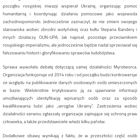
początku rosyjskiej inwazji wspierał Ukrainę, organizując pomoc
humanitarną i koordynując działania pomocowe jako wojewoda
zachodniopomorski. Jednocześnie zaznaczył, że nie zmieni swojego
stanowiska wobec zbrodni wołyńskiej oraz kultu Stepana Bandery i
innych działaczy OUN-UPA. Jak napisał, pozostaje przeciwnikiem
rosyjskiego imperializmu, ale jednocześnie będzie nadal sprzeciwiał się
fałszowaniu historii i gloryfikowaniu sprawców ludobójstwa.
Sprawa wywołała debatę dotyczącą samej działalności Myrotworca.
Organizacja funkcjonuje od 2014 roku i od początku budzi kontrowersje
ze względu na publikowanie danych osobowych osób umieszczonych
w bazie. Wielokrotnie krytykowano ją za ujawnianie informacji
umożliwiających identyfikację wpisanych osób oraz za sposób
kwalifikowania ludzi jako „wrogów Ukrainy”. Zastrzeżenia wobec
działalności serwisu zgłaszały organizacje zajmujące się ochroną praw
człowieka, a także przedstawiciele władz kilku państw.
Dodatkowe obawy wynikają z faktu, że w przeszłości część osób