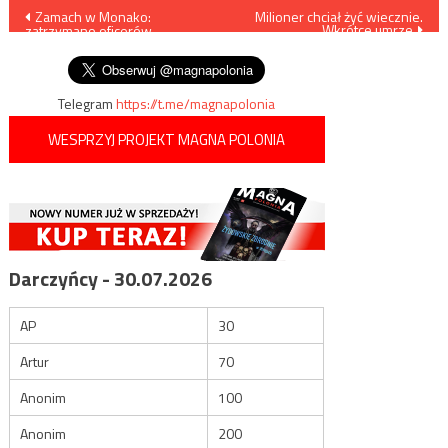
Nawigacja
Zamach w Monako:
Milioner chciał żyć wiecznie.
Wkrótce umrze
zatrzymano oficerów
wpisu
ukraińskich służb
Telegram
https://t.me/magnapolonia
WESPRZYJ PROJEKT MAGNA POLONIA
Darczyńcy - 30.07.2026
AP
30
Artur
70
Anonim
100
Anonim
200