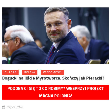
EUROPA
POLSKA
WIADOMOŚCI
Bogucki na liście Myrotworca. Skończy jak Pieracki?
PODOBA CI SIĘ TO CO ROBIMY? WESPRZYJ PROJEKT
MAGNA POLONIA!
8 lipca 2026