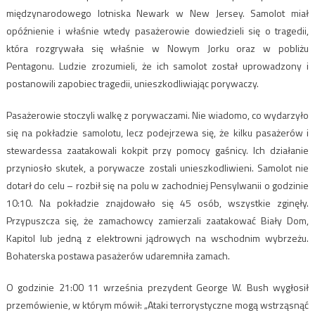
międzynarodowego lotniska Newark w New Jersey. Samolot miał
opóźnienie i właśnie wtedy pasażerowie dowiedzieli się o tragedii,
która rozgrywała się właśnie w Nowym Jorku oraz w pobliżu
Pentagonu. Ludzie zrozumieli, że ich samolot został uprowadzony i
postanowili zapobiec tragedii, unieszkodliwiając porywaczy.
Pasażerowie stoczyli walkę z porywaczami. Nie wiadomo, co wydarzyło
się na pokładzie samolotu, lecz podejrzewa się, że kilku pasażerów i
stewardessa zaatakowali kokpit przy pomocy gaśnicy. Ich działanie
przyniosło skutek, a porywacze zostali unieszkodliwieni. Samolot nie
dotarł do celu – rozbił się na polu w zachodniej Pensylwanii o godzinie
10:10. Na pokładzie znajdowało się 45 osób, wszystkie zginęły.
Przypuszcza się, że zamachowcy zamierzali zaatakować Biały Dom,
Kapitol lub jedną z elektrowni jądrowych na wschodnim wybrzeżu.
Bohaterska postawa pasażerów udaremniła zamach.
O godzinie 21:00 11 września prezydent George W. Bush wygłosił
przemówienie, w którym mówił: „Ataki terrorystyczne mogą wstrząsnąć