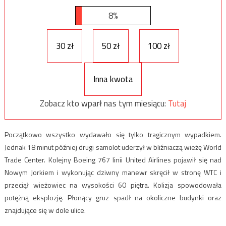
8%
30 zł
50 zł
100 zł
Inna kwota
Zobacz kto wparł nas tym miesiącu:
Tutaj
Początkowo wszystko wydawało się tylko tragicznym wypadkiem.
Jednak 18 minut później drugi samolot uderzył w bliźniaczą wieżę World
Trade Center. Kolejny Boeing 767 linii United Airlines pojawił się nad
Nowym Jorkiem i wykonując dziwny manewr skręcił w stronę WTC i
przeciął wieżowiec na wysokości 60 piętra. Kolizja spowodowała
potężną eksplozję. Płonący gruz spadł na okoliczne budynki oraz
znajdujące się w dole ulice.