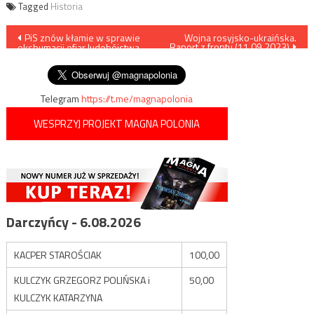
Tagged
Historia
Nawigacja
PiS znów kłamie w sprawie
Wojna rosyjsko-ukraińska.
Raport z frontu (11.09.2023)
ekshumacji ofiar ludobójstwa
wpisu
na Wołyniu
Telegram
https://t.me/magnapolonia
WESPRZYJ PROJEKT MAGNA POLONIA
Darczyńcy - 6.08.2026
KACPER STAROŚCIAK
100,00
KULCZYK GRZEGORZ POLIŃSKA i
50,00
KULCZYK KATARZYNA