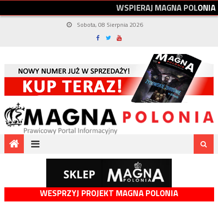
W
S
P
I
E
R
A
J
M
A
G
N
A
P
O
L
O
N
I
A
Sobota, 08 Sierpnia 2026
WESPRZYJ PROJEKT MAGNA POLONIA