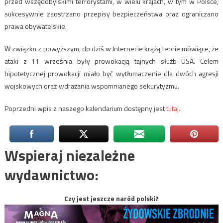
przed wszędobylskimi terrorystami, w wielu krajach, w tym w Polsce,
sukcesywnie zaostrzano przepisy bezpieczeństwa oraz ograniczano
prawa obywatelskie.
W związku z powyższym, do dziś w Internecie krążą teorie mówiące, że
ataki z 11 września były prowokacją tajnych służb USA. Celem
hipotetycznej prowokacji miało być wytłumaczenie dla dwóch agresji
wojskowych oraz wdrażania wspomnianego sekurytyzmu.
Poprzedni wpis z naszego kalendarium dostępny jest
tutaj.
Wspieraj niezależne
wydawnictwo:
Czy jest jeszcze naród polski?