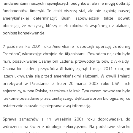
fundamentami naszych największych budynków, ale nie mogą dotknąć
fundamentów Ameryki. Te ataki niszczą stal, ale nie zgniotą naszej
amerykańskiej determinacji”. Bush zapowiedział także odwet,
obiecując, że wszyscy, którzy mieli cokolwiek wspólnego z atakami,
poniosą konsekwencje.
7 października 2001 roku Amerykanie rozpoczęli operację „Enduring
Freedom”, wkraczając zbrojnie do Afganistanu. Powodem najazdu było
m.in. poszukiwanie Osamy bin Ladena, przywódcy talibów z Al-kaidy.
Osama bin Laden, przywódca Al-kaidy zginął 1 maja 2011 roku, po
latach ukrywania się przed amerykańskimi służbami. W chwili śmierci
przebywał w Pakistanie. Z kolei 20 marca 2003 roku USA i ich
sojusznicy, w tym Polska, zaatakowały Irak. Tym razem powodem było
rzekome posiadanie przez tamtejszego dyktatora broni biologicznej, co
ostatecznie okazało się nieprawdziwą informacją.
Sprawa zamachów z 11 września 2001 roku doprowadziła do
wdrożenia na świecie ideologii sekurytyzmu. Na podstawie strachu