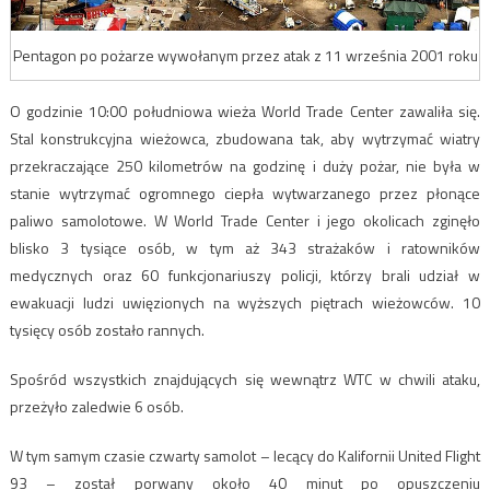
Pentagon po pożarze wywołanym przez atak z 11 września 2001 roku
O godzinie 10:00 południowa wieża World Trade Center zawaliła się.
Stal konstrukcyjna wieżowca, zbudowana tak, aby wytrzymać wiatry
przekraczające 250 kilometrów na godzinę i duży pożar, nie była w
stanie wytrzymać ogromnego ciepła wytwarzanego przez płonące
paliwo samolotowe. W World Trade Center i jego okolicach zginęło
blisko 3 tysiące osób, w tym aż 343 strażaków i ratowników
medycznych oraz 60 funkcjonariuszy policji, którzy brali udział w
ewakuacji ludzi uwięzionych na wyższych piętrach wieżowców. 10
tysięcy osób zostało rannych.
Spośród wszystkich znajdujących się wewnątrz WTC w chwili ataku,
przeżyło zaledwie 6 osób.
W tym samym czasie czwarty samolot – lecący do Kalifornii United Flight
93 – został porwany około 40 minut po opuszczeniu