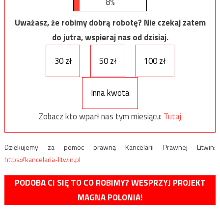
8%
Uważasz, że robimy dobrą robotę? Nie czekaj zatem
do jutra, wspieraj nas od dzisiaj.
30 zł
50 zł
100 zł
Inna kwota
Zobacz kto wparł nas tym miesiącu:
Tutaj
Dziękujemy za pomoc prawną Kancelarii Prawnej Litwin:
https://kancelaria-litwin.pl
PODOBA CI SIĘ TO CO ROBIMY? WESPRZYJ PROJEKT
MAGNA POLONIA!