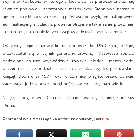
sejmie w Piotrkowie, w którego składzie po raz pierwszy znaleźli się
również posłowie i senatorowie mazowieccy. Stopniowo nastąpiło
ujednolicanie Mazowsza z resztą państwa pod względem ustrojowym i
administracyjnym. Szlachta prowincji otrzymała takie same przywileje,
jak koronna; na terenie Mazowsza powstały także sejmiki ziemskie.
Oddzielny sejm mazowiecki funkcjonował do 1540 roku, później
przekształcił się w sejmik generalny prowincji. Mazowsze zostało
podzielone na trzy województwa: rawskie, płockie i mazowieckie,
odzwierciedlające podział na regiony z czasów rządów piastowskich
książąt. Dopiero w 1577 roku w dzielnicy przyjęto prawo polskie,
zachowując jednak pewne odrębności, tzw. ekscepty mazowieckie.
Na grafice poglądowej: Ostatni książęta mazowieccy – Janusz, Stanisław
i Anna.
Poprzedni wpis z naszego kalendarium dostępny jest
tutaj.