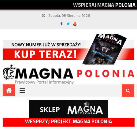
W
S
P
I
E
R
A
J
M
A
G
N
A
P
O
L
O
N
I
A
Sobota, 08 Sierpnia 2026
WESPRZYJ PROJEKT MAGNA POLONIA