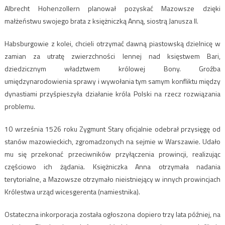
Albrecht Hohenzollern planował pozyskać Mazowsze dzięki
małżeństwu swojego brata z księżniczką Anną, siostrą Janusza II.
Habsburgowie z kolei, chcieli otrzymać dawną piastowską dzielnicę w
zamian za utratę zwierzchności lennej nad księstwem Bari,
dziedzicznym władztwem królowej Bony. Groźba
umiędzynarodowienia sprawy i wywołania tym samym konfliktu między
dynastiami przyśpieszyła działanie króla Polski na rzecz rozwiązania
problemu.
10 września 1526 roku Zygmunt Stary oficjalnie odebrał przysięgę od
stanów mazowieckich, zgromadzonych na sejmie w Warszawie. Udało
mu się przekonać przeciwników przyłączenia prowincji, realizując
częściowo ich żądania. Księżniczka Anna otrzymała nadania
terytorialne, a Mazowsze otrzymało nieistniejący w innych prowincjach
Królestwa urząd wicesgerenta (namiestnika).
Ostateczna inkorporacja została ogłoszona dopiero trzy lata później, na