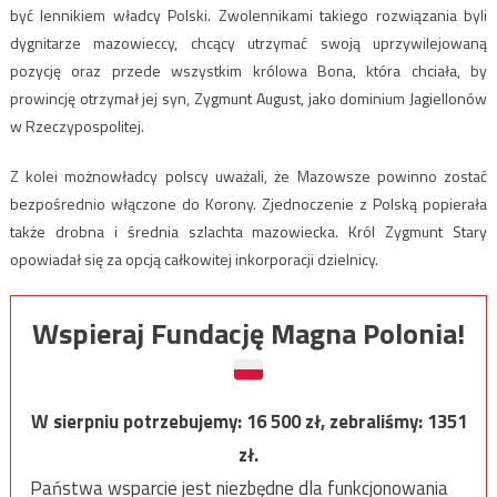
być lennikiem władcy Polski. Zwolennikami takiego rozwiązania byli
dygnitarze mazowieccy, chcący utrzymać swoją uprzywilejowaną
pozycję oraz przede wszystkim królowa Bona, która chciała, by
prowincję otrzymał jej syn, Zygmunt August, jako dominium Jagiellonów
w Rzeczypospolitej.
Z kolei możnowładcy polscy uważali, że Mazowsze powinno zostać
bezpośrednio włączone do Korony. Zjednoczenie z Polską popierała
także drobna i średnia szlachta mazowiecka. Król Zygmunt Stary
opowiadał się za opcją całkowitej inkorporacji dzielnicy.
Wspieraj Fundację Magna Polonia!
W sierpniu potrzebujemy:
16 500
zł, zebraliśmy:
1351
zł.
Państwa wsparcie jest niezbędne dla funkcjonowania