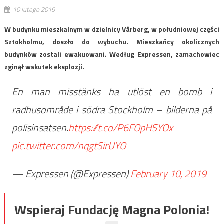
10 lutego 2019
W budynku mieszkalnym w dzielnicy Vårberg, w południowej części
Sztokholmu, doszło do wybuchu. Mieszkańcy okolicznych
budynków zostali ewakuowani. Według Expressen, zamachowiec
zginął wskutek eksplozji.
En man misstänks ha utlöst en bomb i
radhusområde i södra Stockholm – bilderna på
polisinsatsen.
https://t.co/P6FOpHSYOx
pic.twitter.com/nqgtSirUYO
— Expressen (@Expressen)
February 10, 2019
Wspieraj Fundację Magna Polonia!