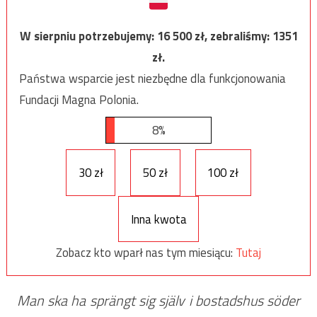
W sierpniu potrzebujemy:
16 500
zł, zebraliśmy:
1351
zł.
Państwa wsparcie jest niezbędne dla funkcjonowania
Fundacji Magna Polonia.
8%
30 zł
50 zł
100 zł
Inna kwota
Zobacz kto wparł nas tym miesiącu:
Tutaj
Man ska ha sprängt sig själv i bostadshus söder