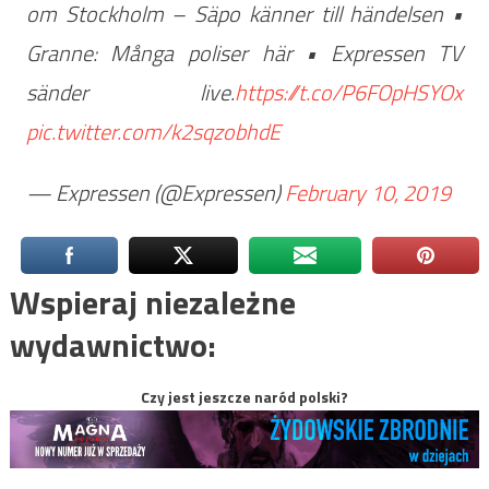
om Stockholm – Säpo känner till händelsen •
Granne: Många poliser här • Expressen TV
sänder live.
https://t.co/P6FOpHSYOx
pic.twitter.com/k2sqzobhdE
— Expressen (@Expressen)
February 10, 2019
Wspieraj niezależne
wydawnictwo:
Czy jest jeszcze naród polski?