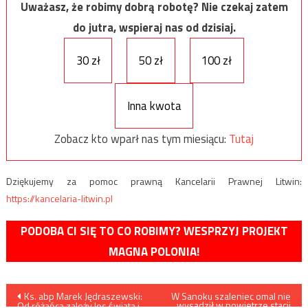
Uważasz, że robimy dobrą robotę? Nie czekaj zatem
do jutra, wspieraj nas od dzisiaj.
30 zł
50 zł
100 zł
Inna kwota
Zobacz kto wparł nas tym miesiącu:
Tutaj
Dziękujemy za pomoc prawną Kancelarii Prawnej Litwin:
https://kancelaria-litwin.pl
PODOBA CI SIĘ TO CO ROBIMY? WESPRZYJ PROJEKT
MAGNA POLONIA!
Nawigacja
Ks. abp Marek Jędraszewski:
W Sanoku szaleniec omal nie
wysadził w powietrze stacji
Od różańca zależy los świata i