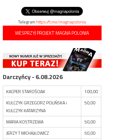
benzynowej
wpisu
los Kościoła
Telegram
https://t.me/magnapolonia
WESPRZYJ PROJEKT MAGNA POLONIA
Darczyńcy - 6.08.2026
KACPER STAROŚCIAK
100,00
KULCZYK GRZEGORZ POLIŃSKA i
50,00
KULCZYK KATARZYNA
MARIA KOSTRZEWA
50,00
JERZY T MICHAJŁOWICZ
50,00