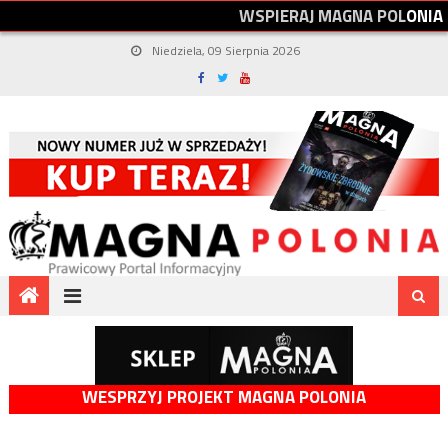
W
S
P
I
E
R
A
J
M
A
G
N
A
P
O
L
O
N
I
A
Niedziela, 09 Sierpnia 2026
WESPRZYJ PROJEKT MAGNA POLONIA