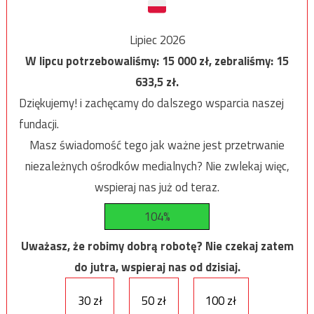
Lipiec 2026
W lipcu potrzebowaliśmy:
15 000
zł, zebraliśmy:
15
633,5
zł.
Dziękujemy! i zachęcamy do dalszego wsparcia naszej
fundacji.
Masz świadomość tego jak ważne jest przetrwanie
niezależnych ośrodków medialnych? Nie zwlekaj więc,
wspieraj nas już od teraz.
104%
Uważasz, że robimy dobrą robotę? Nie czekaj zatem
do jutra, wspieraj nas od dzisiaj.
30 zł
50 zł
100 zł