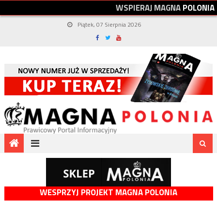
W
S
P
I
E
R
A
J
M
A
G
N
A
P
O
L
O
N
I
A
Piątek, 07 Sierpnia 2026
WESPRZYJ PROJEKT MAGNA POLONIA