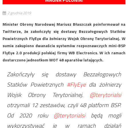
MAGNA POLONIA!
2 grudnia 2019
Minister Obrony Narodowej Mariusz Błaszczak poinformował na
Twitterze, że zakończyły się dostawy Bezzałogowych Statków
Powietrznych FlyEye dla żołnierzy Wojsk Obrony Terytorialnej. W
sumie zakupiono dwanaście systemów rozpoznawczych mini-BSP
FlyEye 2.0 produkcji polskiej firmy WB Electronics. W ich ramach
dostarczono jednostkom WOT 48 aparatów latających.
Zakończyły się dostawy Bezzałogowych
Statków Powietrznych
#FlyEye
dla żołnierzy
Wojsk Obrony Terytorialnej.
@terytorialsi
otrzymali 12 zestawów, czyli 48 platform BSP.
Od 2020 roku
@terytorialsi
będą mogli
wykorzystywać je w ramach działań